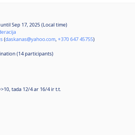
M
until
Sep 17, 2025 (Local time)
deracija
us
(
daskanas@yahoo.com
,
+370 647 45755
)
ination (14
participants
)
10, tada 12/4 ar 16/4 ir t.t.