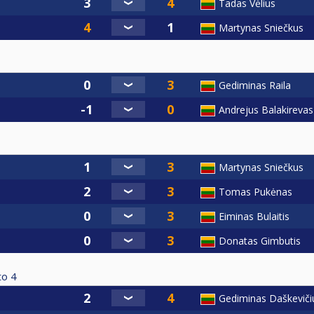
Tadas Vėlius
Martynas Sniečkus
Gediminas Raila
Andrejus Balakirevas
Martynas Sniečkus
Tomas Pukėnas
Eiminas Bulaitis
Donatas Gimbutis
to
4
Gediminas Daškeviči