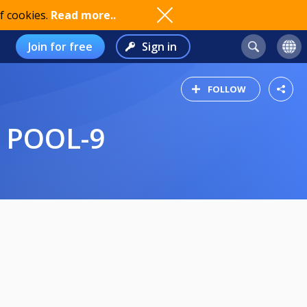
f cookies.
Read more..
Join for free
Sign in
FOLLOW
3 POOL-9