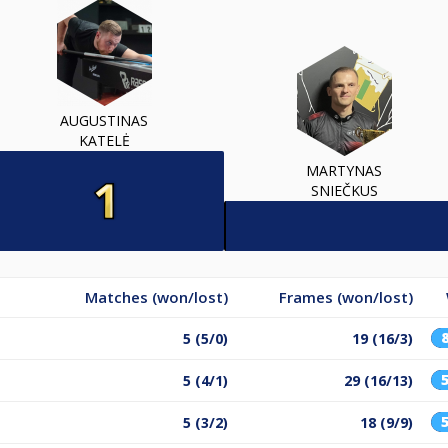
AUGUSTINAS
KATELĖ
MARTYNAS
SNIEČKUS
Matches (won/lost)
Frames (won/lost)
5 (5/0)
19 (16/3)
5 (4/1)
29 (16/13)
5 (3/2)
18 (9/9)