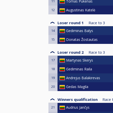
11
Tomas Pukėnas
12
Augustinas Katelė
Loser round 1
Race to
3
14
Gediminas Balys
15
Donatas Žostautas
Loser round 2
Race to
3
17
Martynas Skerys
18
Gediminas Raila
19
Andrejus Balakirevas
20
Gedas Magila
Winners qualification
Race 
21
Audrius Jančys