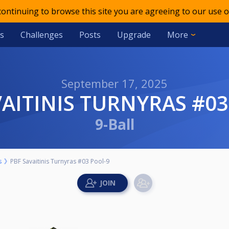
 continuing to browse this site you are agreeing to our use o
s
Challenges
Posts
Upgrade
More
September 17, 2025
AVAITINIS TURNYRAS #0
9-Ball
s
PBF Savaitinis Turnyras #03 Pool-9