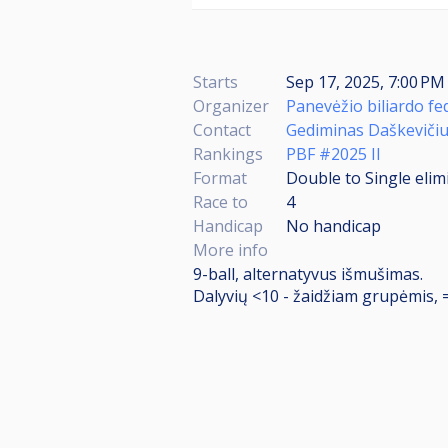
Starts
Sep 17, 2025, 7:00 P
Organizer
Panevėžio biliardo fe
Contact
Gediminas Daškeviči
Rankings
PBF #2025 II
Format
Double to Single elim
Race to
4
Handicap
No handicap
More info
9-ball, alternatyvus išmušimas.
Dalyvių <10 - žaidžiam grupėmis, =>