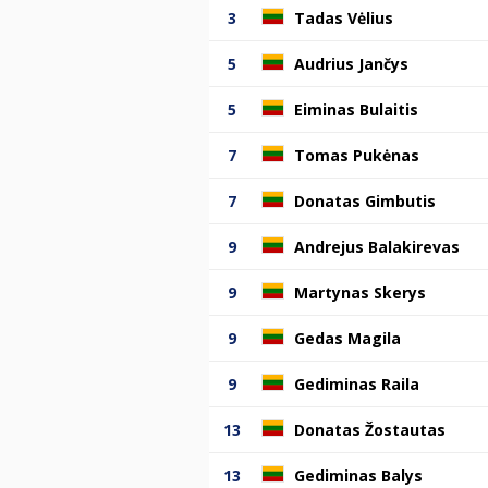
3
Tadas Vėlius
5
Audrius Jančys
5
Eiminas Bulaitis
7
Tomas Pukėnas
7
Donatas Gimbutis
9
Andrejus Balakirevas
9
Martynas Skerys
9
Gedas Magila
9
Gediminas Raila
13
Donatas Žostautas
13
Gediminas Balys