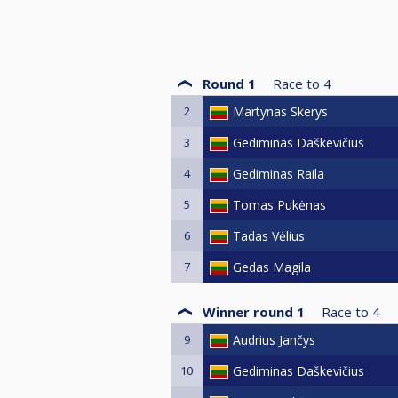
Round 1
Race to
4
2
Martynas Skerys
3
Gediminas Daškevičius
4
Gediminas Raila
5
Tomas Pukėnas
6
Tadas Vėlius
7
Gedas Magila
Winner round 1
Race to
4
9
Audrius Jančys
10
Gediminas Daškevičius