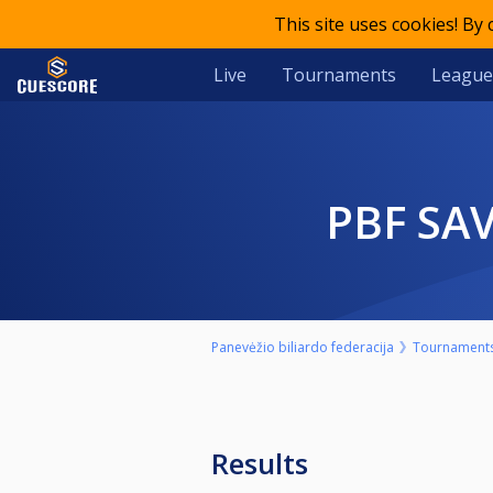
This site uses cookies! By
Live
Tournaments
League
PBF S
Panevėžio biliardo federacija
Tournament
Results