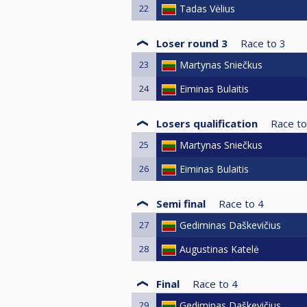
22
Tadas Vėlius
Loser round 3
Race to
3
23
Martynas Sniečkus
24
Eiminas Bulaitis
Losers qualification
Race to
25
Martynas Sniečkus
26
Eiminas Bulaitis
Semi final
Race to
4
27
Gediminas Daškevičius
28
Augustinas Katelė
Final
Race to
4
29
Gediminas Daškevičius