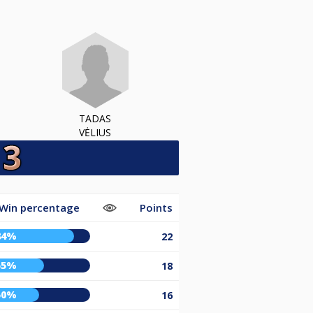
TADAS
VĖLIUS
Win percentage
Points
84%
22
55%
18
50%
16