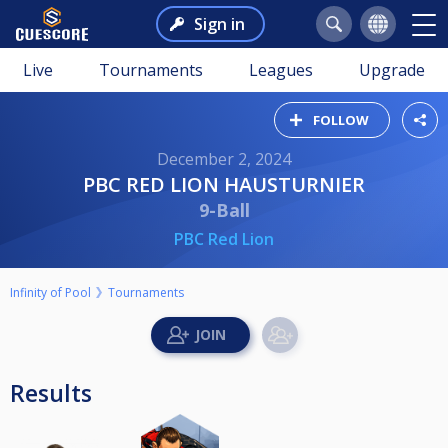
Sign in
Live
Tournaments
Leagues
Upgrade
FOLLOW
December 2, 2024
PBC RED LION HAUSTURNIER
9-Ball
PBC Red Lion
Infinity of Pool
Tournaments
Results