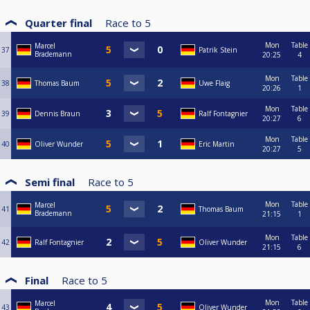
Quarter final
Race to
5
Mon
Table
Marcel
37
Patrik Stein
Brademann
20:25
4
Mon
Table
38
Thomas Baum
Uwe Flaig
20:26
1
Mon
Table
39
Dennis Braun
Ralf Fontagnier
20:27
6
Mon
Table
40
Oliver Wunder
Eric Martin
20:27
5
Semi final
Race to
5
Mon
Table
Marcel
41
Thomas Baum
Brademann
21:15
1
Mon
Table
42
Ralf Fontagnier
Oliver Wunder
21:15
6
Final
Race to
5
Mon
Table
Marcel
43
Oliver Wunder