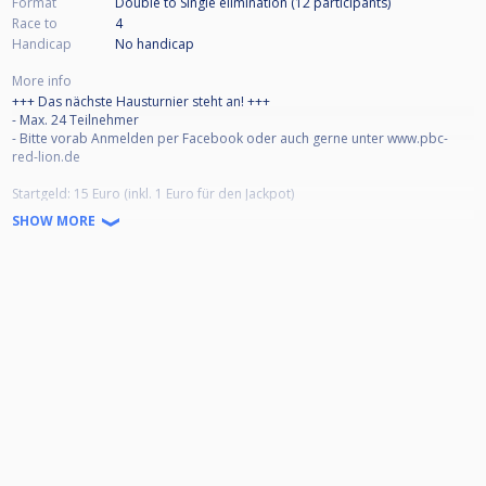
Format
Double to Single elimination (12
participants
)
Race to
4
Handicap
No handicap
More info
+++ Das nächste Hausturnier steht an! +++
- Max. 24 Teilnehmer
- Bitte vorab Anmelden per Facebook oder auch gerne unter www.pbc-
red-lion.de
Startgeld: 15 Euro (inkl. 1 Euro für den Jackpot)
Der Modus:
SHOW MORE
Wie immer spielen wir 9-Ball im Doppel-KO-Modus bis Viertelfinale.
Danach Einfach-KO. Einspielen ist ab 17:30 Uhr möglich!
Auch der Jackpot wird wieder ausgespielt!
Adresse:
Vereinsheim des PBC Red Lion
Bürgermeister-Fries-Straße 6
67069 Ludwigshafen
Wir freuen uns auf euer Kommen!!
Bis dann
Euer PBC Red Lion