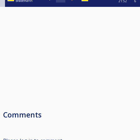
Brademann
21:52
6
Comments