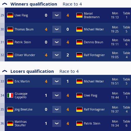
Winners qualification
Race to
4
Mon
Table
Marcel
29
Uwe Flaig
Brademann
19:13
1
Mon
Table
30
Thomas Baum
Michael Weber
19:25
5
Mon
Table
31
Patrik Stein
Dennis Braun
19:11
6
Mon
Table
32
Oliver Wunder
Ralf Fontagnier
19:05
4
Losers qualification
Race to
4
Mon
Table
33
Eric Martin
Michael Weber
19:51
5
Mon
Table
Giuseppe
34
Uwe Flaig
Cappello
19:44
1
Mon
Table
35
Jörg Breetzke
Ralf Fontagnier
19:37
4
Mon
Table
Matthias
36
Patrik Stein
Stauffer
19:34
6