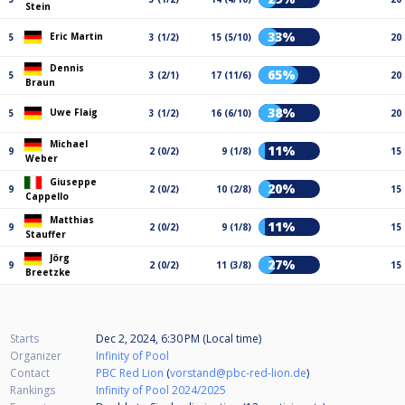
Stein
33%
Eric Martin
5
3 (1/2)
15 (5/10)
20
Dennis
65%
5
3 (2/1)
17 (11/6)
20
Braun
38%
Uwe Flaig
5
3 (1/2)
16 (6/10)
20
Michael
11%
9
2 (0/2)
9 (1/8)
15
Weber
Giuseppe
20%
9
2 (0/2)
10 (2/8)
15
Cappello
Matthias
11%
9
2 (0/2)
9 (1/8)
15
Stauffer
Jörg
27%
9
2 (0/2)
11 (3/8)
15
Breetzke
Starts
Dec 2, 2024, 6:30 PM (Local time)
Organizer
Infinity of Pool
Contact
PBC Red Lion
(
vorstand@pbc-red-lion.de
)
Rankings
Infinity of Pool 2024/2025