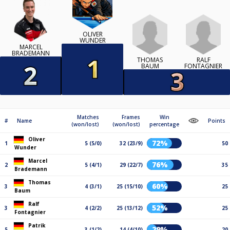
OLIVER
WUNDER
MARCEL
BRADEMANN
THOMAS
RALF
BAUM
FONTAGNIER
Matches
Frames
Win
#
Name
Points
(won/lost)
(won/lost)
percentage
Oliver
72%
1
5 (5/0)
32 (23/9)
50
Wunder
Marcel
76%
2
5 (4/1)
29 (22/7)
35
Brademann
Thomas
60%
3
4 (3/1)
25 (15/10)
25
Baum
Ralf
52%
3
4 (2/2)
25 (13/12)
25
Fontagnier
Patrik
29%
5
3 (1/2)
14 (4/10)
20