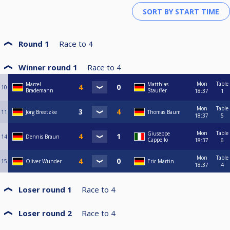
Round 1
Race to
4
Winner round 1
Race to
4
Mon
Table
Marcel
Matthias
10
Brademann
Stauffer
18:37
1
Mon
Table
11
Jörg Breetzke
Thomas Baum
18:37
5
Mon
Table
Giuseppe
14
Dennis Braun
Cappello
18:37
6
Mon
Table
15
Oliver Wunder
Eric Martin
18:37
4
Loser round 1
Race to
4
Loser round 2
Race to
4