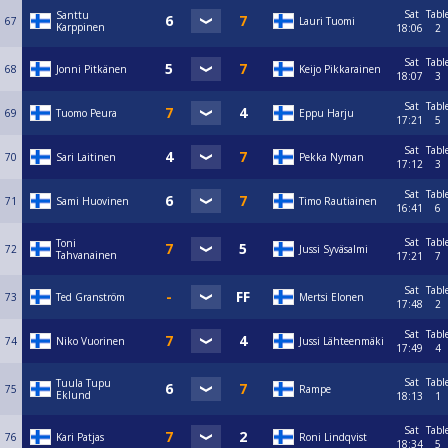
Sat
Tabl
Santtu
67
Lauri Tuomi
Karppinen
18:06
2
Sat
Tabl
68
Jonni Pitkänen
Keijo Pikkarainen
18:07
3
Sat
Tabl
69
Tuomo Peura
Eppu Harju
17:21
5
Sat
Tabl
70
Sari Laitinen
Pekka Nyman
17:12
3
Sat
Tabl
71
Sami Huovinen
Timo Rautiainen
16:41
6
Sat
Tabl
Toni
72
Jussi Syväsalmi
Tahvanainen
17:21
7
Sat
Tabl
73
Ted Granström
Mertsi Elonen
17:48
2
Sat
Tabl
74
Niko Vuorinen
Jussi Lähteenmäki
17:49
4
Sat
Tabl
Tuula Tupu
75
Rampe
Eklund
18:13
1
Sat
Tabl
76
Kari Patjas
Roni Lindqvist
18:34
5