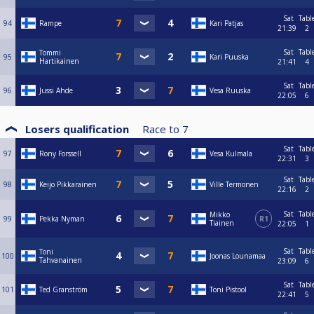
Sat
Tabl
94
Rampe
Kari Patjas
21:39
2
Sat
Tabl
Tommi
95
Kari Puuska
Hartikainen
21:41
4
Sat
Tabl
96
Jussi Ahde
Vesa Ruuska
22:05
6
Losers qualification
Race to
7
Sat
Tabl
97
Rony Forssell
Vesa Kulmala
22:31
3
Sat
Tabl
98
Keijo Pikkarainen
Ville Termonen
22:16
2
Sat
Tabl
Mikko
99
Pekka Nyman
R1
Tiainen
22:05
1
Sat
Tabl
Toni
100
Joonas Lounamaa
Tahvanainen
23:09
6
Sat
Tabl
101
Ted Granström
Toni Pistool
22:41
5