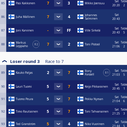
Sat
Tabl
85
Pasi Kakkonen
Mikko Joensuu
20:20
2
Sat
Johannes
86
Juha Mällinen
Salminen
20:43
Sat
Tabl
87
Joni Karvinen
Ville Sirkelä
20:43
5
Sat
Tabl
Markus
88
R2
Toni Pistool
Leppiaho
21:06
2
Loser round 3
Race to
7
Sat
Tabl
Rony
89
Kauko Patjas
R1
Forssell
21:03
5
Sat
Tabl
90
Lauri Tuomi
Keijo Pikkarainen
20:45
1
Sat
Tabl
91
Tuomo Peura
Pekka Nyman
21:04
6
Sat
Tabl
92
Timo Rautiainen
Toni Tahvanainen
21:25
3
Sat
Tabl
93
Ted Granström
Niko Vuorinen
21:44
5