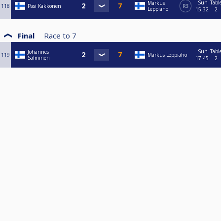
Sun
Tabl
Markus
118
Pasi Kakkonen
R3
Leppiaho
15:32
2
Final
Race to
7
Sun
Tabl
Johannes
119
Markus Leppiaho
Salminen
17:45
2