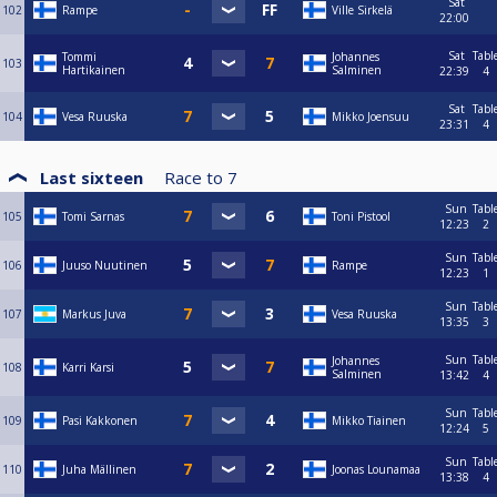
Sat
102
Rampe
Ville Sirkelä
22:00
Sat
Tabl
Tommi
Johannes
103
Hartikainen
Salminen
22:39
4
Sat
Tabl
104
Vesa Ruuska
Mikko Joensuu
23:31
4
Last sixteen
Race to
7
Sun
Tabl
105
Tomi Sarnas
Toni Pistool
12:23
2
Sun
Tabl
106
Juuso Nuutinen
Rampe
12:23
1
Sun
Tabl
107
Markus Juva
Vesa Ruuska
13:35
3
Sun
Tabl
Johannes
108
Karri Karsi
Salminen
13:42
4
Sun
Tabl
109
Pasi Kakkonen
Mikko Tiainen
12:24
5
Sun
Tabl
110
Juha Mällinen
Joonas Lounamaa
13:38
4