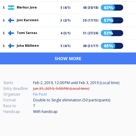
63%
Markus Juva
5
5 (4/1)
48 (30/18)
57%
Joni Karvinen
5
3 (2/1)
30 (17/13)
53%
Tomi Sarnas
5
4 (3/1)
51 (27/24)
65%
Juha Mällinen
5
5 (4/1)
48 (31/17)
SHOW MORE
Starts
Feb 2, 2019, 12:00 PM
until
Feb 3, 2019 (Local time)
Entry deadline
Jan 31, 2019, 9:00 PM (Local time)
Organizer
Fin Pool
Format
Double to Single elimination (50
participants
)
Race to
7
Handicap
With handicap