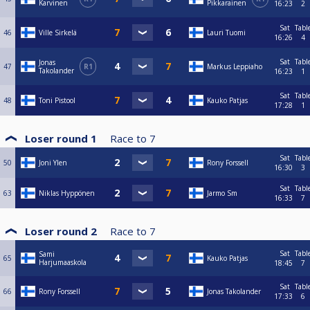
Karvinen
Pikkarainen
16:23
2
Sat
Tabl
46
Ville Sirkelä
Lauri Tuomi
16:26
4
Sat
Tabl
Jonas
47
R1
Markus Leppiaho
Takolander
16:23
1
Sat
Tabl
48
Toni Pistool
Kauko Patjas
17:28
1
Loser round 1
Race to
7
Sat
Tabl
50
Joni Ylen
Rony Forssell
16:30
3
Sat
Tabl
63
Niklas Hyppönen
Jarmo Sm
16:33
7
Loser round 2
Race to
7
Sat
Tabl
Sami
65
Kauko Patjas
Harjumaaskola
18:45
7
Sat
Tabl
66
Rony Forssell
Jonas Takolander
17:33
6