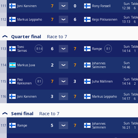
Sun
Tabl
111
Joni Karvinen
Rony Forssell
12:38
6
Sun
Tabl
112
Markus Leppiaho
Keijo Pikkarainen
13:13
6
Quarter final
Race to
7
Sun
Tabl
Tomi
113
R14
Rampe
R1
Sarnas
14:14
1
Sun
Johannes
114
Markus Juva
Salminen
14:46
Sun
Tabl
Pasi
115
R1
Juha Mällinen
Kakkonen
14:14
2
Sun
Tabl
116
Joni Karvinen
Markus Leppiaho
14:17
6
Semi final
Race to
7
Sun
Tabl
Johannes
117
Rampe
Salminen
16:21
1