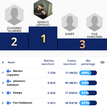
MARKUS
LEPPIAHO
JOHANNES
SALMINEN
RAMPE
PASI
KAKKONEN
Matches
Frames
Win
#
Name
(won/lost)
(won/lost)
percentage
Markus
69%
1
7 (7/0)
71 (49/22)
Leppiaho
Johannes
54%
2
8 (6/2)
89 (48/41)
Salminen
51%
Rampe
3
6 (4/2)
71 (36/35)
61%
Pasi Kakkonen
3
5 (4/1)
49 (30/19)