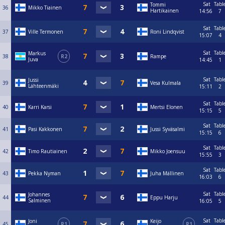
Sat
Tabl
Tommi
36
Mikko Tiainen
Hartikainen
14:56
7
Sat
Tabl
37
Ville Termonen
Roni Lindqvist
15:07
4
Sat
Tabl
Markus
38
R2
Rampe
Juva
14:45
1
Sat
Tabl
Jussi
39
Vesa Kulmala
Lähteenmäki
15:11
2
Sat
Tabl
40
Karri Karsi
Mertsi Elonen
15:15
5
Sat
Tabl
41
Pasi Kakkonen
Jussi Syväsalmi
15:15
6
Sat
Tabl
42
Timo Rautiainen
Mikko Joensuu
15:55
3
Sat
Tabl
43
Pekka Nyman
Juha Mällinen
16:03
6
Sat
Tabl
Johannes
44
Eppu Harju
Salminen
16:05
5
Sat
Tabl
Joni
Keijo
45
R1
R1