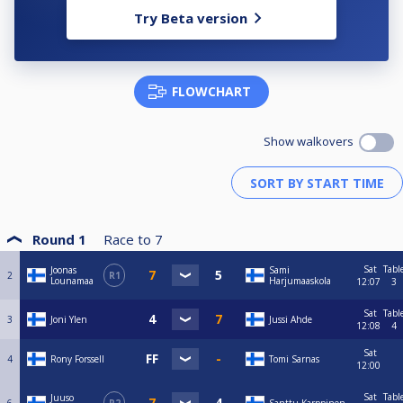
Try Beta version
FLOWCHART
Show walkovers
Round 1
Race to
7
Sat
Tabl
Joonas
Sami
2
R1
Lounamaa
Harjumaaskola
12:07
3
Sat
Tabl
3
Joni Ylen
Jussi Ahde
12:08
4
Sat
4
Rony Forssell
Tomi Sarnas
12:00
Sat
Tabl
Juuso