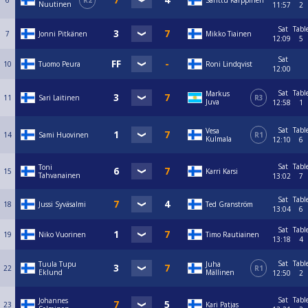
6
R2
Santtu Karppinen
Nuutinen
11:57
2
Sat
Tabl
7
Jonni Pitkänen
Mikko Tiainen
12:09
5
Sat
10
Tuomo Peura
Roni Lindqvist
12:00
Sat
Tabl
Markus
11
Sari Laitinen
R3
Juva
12:58
1
Sat
Tabl
Vesa
14
Sami Huovinen
R1
Kulmala
12:10
6
Sat
Tabl
Toni
15
Karri Karsi
Tahvanainen
13:02
7
Sat
Tabl
18
Jussi Syväsalmi
Ted Granström
13:04
6
Sat
Tabl
19
Niko Vuorinen
Timo Rautiainen
13:18
4
Sat
Tabl
Tuula Tupu
Juha
22
R1
Eklund
Mällinen
12:50
2
Sat
Tabl
Johannes
23
Kari Patjas