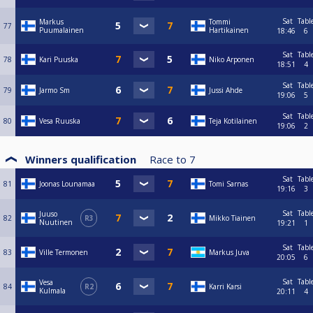
Sat
Tabl
Markus
Tommi
77
Puumalainen
Hartikainen
18:46
6
Sat
Tabl
78
Kari Puuska
Niko Arponen
18:51
4
Sat
Tabl
79
Jarmo Sm
Jussi Ahde
19:06
5
Sat
Tabl
80
Vesa Ruuska
Teja Kotilainen
19:06
2
Winners qualification
Race to
7
Sat
Tabl
81
Joonas Lounamaa
Tomi Sarnas
19:16
3
Sat
Tabl
Juuso
82
R3
Mikko Tiainen
Nuutinen
19:21
1
Sat
Tabl
83
Ville Termonen
Markus Juva
20:05
6
Sat
Tabl
Vesa
84
R2
Karri Karsi
Kulmala
20:11
4