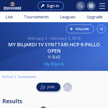
Sign in
Live
Tournaments
Leagues
Upgrade
FOLLOW
February 2 - February 3, 2019
MY BILJARDI 1V SYNTTÄRI HCP 9-PALLO
OPEN
9-Ball
My Biljardi
Fin Pool
Tournaments
Results