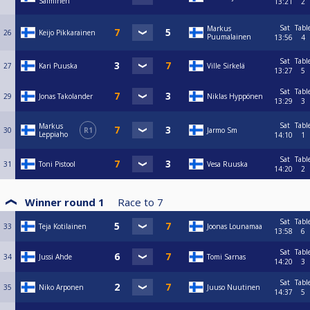
Salminen
13:21
2
Sat
Tabl
Markus
26
Keijo Pikkarainen
Puumalainen
13:56
4
Sat
Tabl
27
Kari Puuska
Ville Sirkelä
13:27
5
Sat
Tabl
29
Jonas Takolander
Niklas Hyppönen
13:29
3
Sat
Tabl
Markus
30
R1
Jarmo Sm
Leppiaho
14:10
1
Sat
Tabl
31
Toni Pistool
Vesa Ruuska
14:20
2
Winner round 1
Race to
7
Sat
Tabl
33
Teja Kotilainen
Joonas Lounamaa
13:58
6
Sat
Tabl
34
Jussi Ahde
Tomi Sarnas
14:20
3
Sat
Tabl
35
Niko Arponen
Juuso Nuutinen
14:37
5