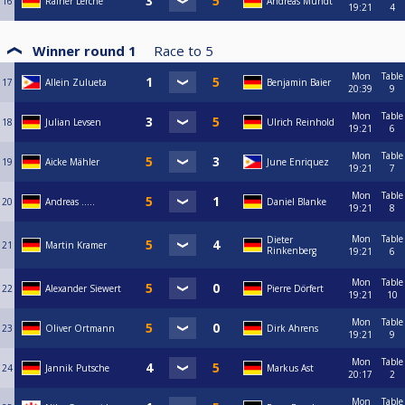
16
Rainer Lerche
Andreas Mundt
19:21
4
Winner round 1
Race to
5
Mon
Table
17
Allein Zulueta
Benjamin Baier
20:39
9
Mon
Table
18
Julian Levsen
Ulrich Reinhold
19:21
6
Mon
Table
19
Aicke Mähler
June Enriquez
19:21
7
Mon
Table
20
Andreas …..
Daniel Blanke
19:21
8
Mon
Table
Dieter
21
Martin Kramer
Rinkenberg
19:21
6
Mon
Table
22
Alexander Siewert
Pierre Dörfert
19:21
10
Mon
Table
23
Oliver Ortmann
Dirk Ahrens
19:21
9
Mon
Table
24
Jannik Putsche
Markus Ast
20:17
2
Mon
Table