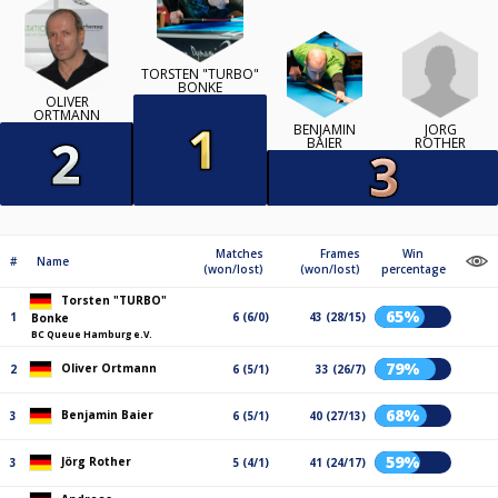
TORSTEN "TURBO"
BONKE
OLIVER
ORTMANN
JÖRG
BENJAMIN
ROTHER
BAIER
Matches
Frames
Win
#
Name
(won/lost)
(won/lost)
percentage
Torsten "TURBO"
65%
1
6 (6/0)
43 (28/15)
Bonke
BC Queue Hamburg e.V.
79%
Oliver Ortmann
2
6 (5/1)
33 (26/7)
68%
Benjamin Baier
3
6 (5/1)
40 (27/13)
59%
Jörg Rother
3
5 (4/1)
41 (24/17)