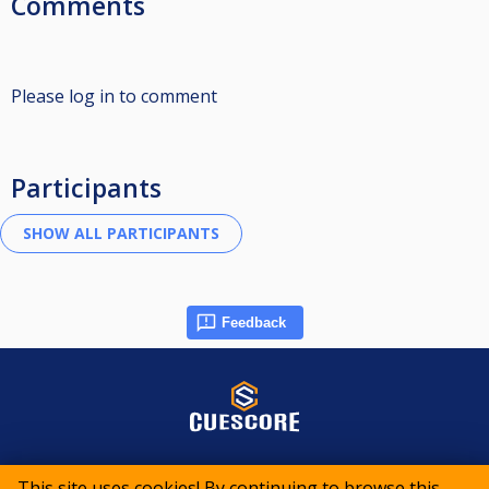
Comments
Please log in to comment
Participants
Feedback
© 2015-2026 CueScore International
This site uses cookies! By continuing to browse this