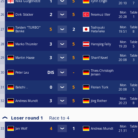
25
Nika Gurgenidze
Fynn Engel
20:10
7
Mon
Table
26
Dirk Stöcker
Feramuz Ilter
20:28
1
Mon
Table
Torsten "TURBO"
Toshiyuki
27
Bonke
Hatanaka
19:51
8
Mon
Table
28
Marko Thümler
Hansjörg Fally
19:20
5
Mon
Table
29
Martin Haase
Sharif Kavel
20:08
3
Thies-Christoph
30
Peter Lau
Jensen
Mon
Table
31
Balschi ..
Florian Türk
20:08
5
Mon
Table
32
Andreas Mundt
Jörg Rother
20:23
8
Loser round 1
Race to
4
Mon
Table
33
Jan Wolf
Andreas Mundt
21:31
7