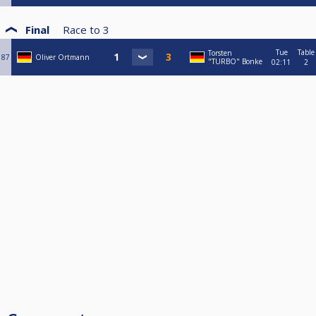
Final
Race to
3
Tue
Table
Torsten
87
Oliver Ortmann
"TURBO" Bonke
02:11
2