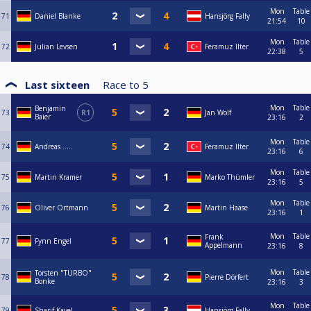
Mon
Table
71
Daniel Blanke
Hansjörg Fally
21:54
10
Mon
Table
72
Julian Levsen
Feramuz Ilter
22:38
5
Last sixteen
Race to
5
Mon
Table
Benjamin
73
R1
Jan Wolf
Baier
23:16
2
Mon
Table
74
Andreas …..
Feramuz Ilter
23:16
6
Mon
Table
75
Martin Kramer
Marko Thümler
23:16
5
Mon
Table
76
Oliver Ortmann
Martin Haase
23:16
1
Mon
Table
Frank
77
Fynn Engel
Appelmann
23:16
8
Mon
Table
Torsten "TURBO"
78
Pierre Dörfert
Bonke
23:16
3
Mon
Table
79
Sharif Kavel
Hansjörg Fally