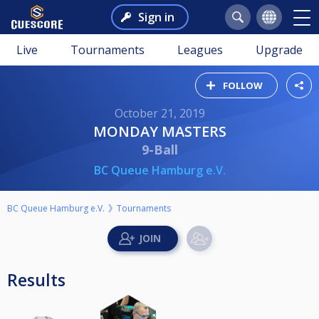
Sign in
Live
Tournaments
Leagues
Upgrade
FOLLOW
October 21, 2019
MONDAY MASTERS
9-Ball
BC Queue Hamburg e.V.
BC Queue Hamburg e.V.
Tournaments
Results