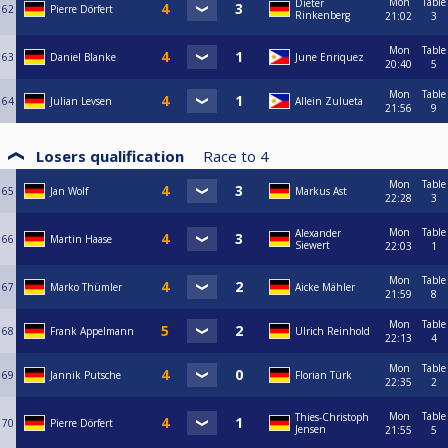
Mon
Table
Dieter
62
Pierre Dörfert
Rinkenberg
21:02
3
Mon
Table
63
Daniel Blanke
June Enriquez
20:40
5
Mon
Table
64
Julian Levsen
Allein Zulueta
21:56
9
Losers qualification
Race to
4
Mon
Table
65
Jan Wolf
Markus Ast
22:28
3
Mon
Table
Alexander
66
Martin Haase
Siewert
22:03
1
Mon
Table
67
Marko Thümler
Aicke Mähler
21:59
8
Mon
Table
68
Frank Appelmann
Ulrich Reinhold
22:13
4
Mon
Table
69
Jannik Putsche
Florian Türk
22:35
2
Mon
Table
Thies-Christoph
70
Pierre Dörfert
Jensen
21:55
5