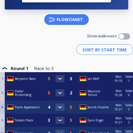
FLOWCHART
Show walkovers
Round 1
Race to
5
Mon
Table
1
Benjamin Baier
Jan Wolf
19:19
1
Mon
Table
Dieter
Maurizio
5
Rinkenberg
Schulz
19:28
9
Mon
Table
8
Frank Appelmann
Jannik Putsche
19:21
2
Mon
Table
9
Torsten Prack
Fynn Engel
19:21
3
Mon
Table