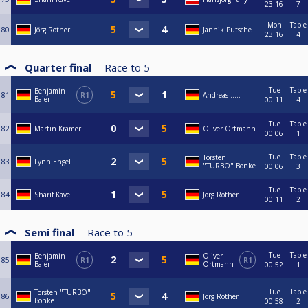
23:16
7
Mon
Table
80
Jörg Rother
Jannik Putsche
23:16
4
Quarter final
Race to
5
Tue
Table
Benjamin
81
R1
Andreas …..
Baier
00:11
4
Tue
Table
82
Martin Kramer
Oliver Ortmann
00:06
1
Tue
Table
Torsten
83
Fynn Engel
"TURBO" Bonke
00:06
3
Tue
Table
84
Sharif Kavel
Jörg Rother
00:11
2
Semi final
Race to
5
Tue
Table
Benjamin
Oliver
85
R1
R1
Baier
Ortmann
00:52
1
Tue
Table
Torsten "TURBO"
86
Jörg Rother
Bonke
00:58
2