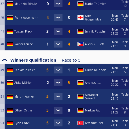
Table
37
Maurizio Schulz
Marko Thümler
10
Mon
Table
Nika
40
Frank Appelmann
Gurgenidze
20:49
7
Mon
Table
41
Torsten Prack
Jannik Putsche
21:26
2
Mon
Table
48
Rainer Lerche
Allein Zulueta
21:19
9
Winners qualification
Race to
5
Mon
Table
49
Benjamin Baier
Ulrich Reinhold
21:19
5
Mon
Table
50
Aicke Mähler
Andreas …..
20:22
4
Mon
Table
Alexander
51
Martin Kramer
Siewert
21:17
1
Mon
Table
52
Oliver Ortmann
Markus Ast
21:28
8
Mon
Table
53
Fynn Engel
Feramuz Ilter
21:39
3