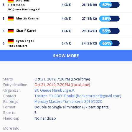
Andreas
62%
5
4 (3/1)
26 (16/10)
Hartmann
BC Queue Hamburg e.V.
56%
Martin Kramer
5
4 (3/1)
27 (15/12)
55%
Sharif Kavel
5
4 (3/1)
29 (16/13)
Fynn Engel
65%
5
5 (4/1)
34 (22/12)
TheGamblers
SHOW MORE
Starts
Oct 21, 2019, 7:20 PM (Local time)
Entry deadline
Oct 21, 2019, 7:20 PM (Local time)
Organizer
BC Queue Hamburg e.V.
Contact
Torsten "TURBO" Bonke
(
bonketorsten@gmail.com
)
Rankings
Monday Masters Turnierserie 2019/2020
Format
Double to Single elimination (37
participants
)
Race to
5
Handicap
No handicap
More info