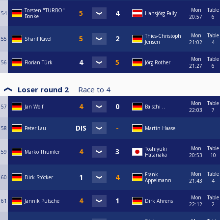
Mon
Table
Torsten "TURBO"
54
Hansjörg Fally
Bonke
20:57
6
Mon
Table
Thies-Christoph
55
Sharif Kavel
Jensen
21:02
4
Mon
Table
56
Florian Türk
Jörg Rother
21:27
6
Loser round 2
Race to
4
Mon
Table
57
Jan Wolf
Balschi ..
22:03
7
58
Peter Lau
Martin Haase
Mon
Table
Toshiyuki
59
Marko Thümler
Hatanaka
20:53
10
Mon
Table
Frank
60
Dirk Stöcker
Appelmann
21:43
4
Mon
Table
61
Jannik Putsche
Dirk Ahrens
22:12
2