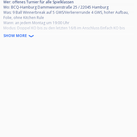
Wer: offenes Turnier für alle Spielklassen
Wo: BCQ-Hamburg Dammwiesenstraße 25 / 22045 Hamburg
Was: 9 Ball Winnerbreak auf 5 GWS/Verliererrunde 4 GWS, hoher Aufbau,
Folie, ohne Kitchen Rule
Wann: an jedem Montag um 19:00 Uhr
Modus: Doppel KO bis zu den letzten 16/8 im Anschluss Einfach KO bis
Finale.
SHOW MORE
Startgeld:
10€ bis zur Spielstärke Oberliga, 15€ ab Oberliga.
Vom Startgeld gehen 3€ in den Jackpot, der Rest wird zu 100%
ausgeschüttet.
BC-Queue Hamburg Monday-Masters Finale 2020