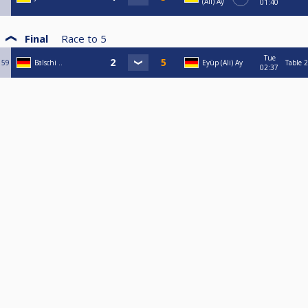
(Ali) Ay
01:40
Final
Race to
5
Tue
59
Balschi ..
Eyüp (Ali) Ay
Table 2
02:37