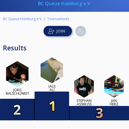
BC Queue Hamburg e.V.
BC Queue Hamburg e.V.
Tournaments
Results
(ALI)
ALI
JÖRG
BALSCHUWEIT
..
STEPHAN
JAN
ASSMUSS
HERZ