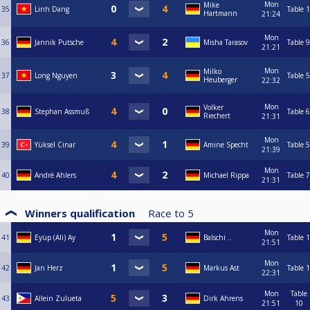
Mon
Mike
35
Linh Dang
Table 1
Hartmann
21:24
Mon
36
Jannik Putsche
Misha Tarasov
Table 9
21:21
Mon
Milko
37
Long Nguyen
Table 5
Heuberger
22:32
Mon
Volker
38
Stephan Assmuß
Table 6
Riechert
21:31
Mon
39
Yüksel Cinar
Amine Specht
Table 5
21:39
Mon
40
André Ahlers
Michael Rippa
Table 7
21:31
Winners qualification
Race to
5
Mon
41
Eyüp (Ali) Ay
Balschi ..
Table 1
21:51
Mon
42
Jan Herz
Markus Ast
Table 1
22:31
Mon
Table
43
Allein Zulueta
Dirk Ahrens
21:51
10