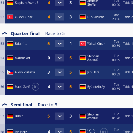
Tue
Andreas
51
Stephan Assmuß
Table 3
Steffen
00:00
Mon
52
Yüksel Cinar
Dirk Ahrens
Table 2
23:06
Quarter final
Race to
5
Tue
53
Balschi ..
Yüksel Cinar
Table 1
00:39
Tue
Stephan
54
Markus Ast
Table 2
Assmuß
00:39
Tue
55
Allein Zulueta
Jan Herz
Table 3
00:39
Tue
56
Massi Zarif
R1
Eyüp (Ali) Ay
Table 4
00:39
Semi final
Race to
5
Tue
Stephan
57
Balschi ..
Table 1
Assmuß
01:20
Tue
Eyüp
58
Jan Herz
R1
Table 3