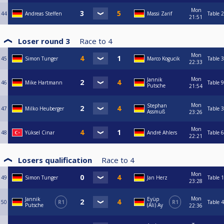
Mon
44
Andreas Steffen
Massi Zarif
Table 2
21:51
Loser round 3
Race to
4
Mon
45
Simon Tunger
Marco Kogucik
Table 3
22:33
Mon
Jannik
46
Mike Hartmann
Table 9
Putsche
21:54
Mon
Stephan
47
Milko Heuberger
Table 3
Assmuß
23:26
Mon
48
Yüksel Cinar
André Ahlers
Table 6
22:21
Losers qualification
Race to
4
Mon
49
Simon Tunger
Jan Herz
Table 1
23:28
Mon
Jannik
Eyüp
50
R1
R1
Table 4
Putsche
(Ali) Ay
22:36