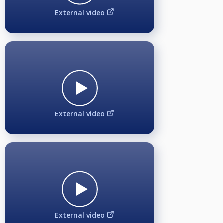
External video
Startgeld:
10€ bis zur Spielstärke Verbandsliga und 15€ ab Spielstärke Oberliga.
Vom Startgeld gehen 3€ in den Monday Masters Jackpot, der Rest wird zu
100% am jeweiligem Monday Masters ausgeschüttet.
Monday Masters Jackpot (3700€*) Aufteilung:
200€ für das Side Event mit vier Durchgängen (4x 50€) während der
Turnierserie, 500€ für die Rangliste am Ende der Turnierserie und 3000€*
für das 5. BCQ Monday Masters Finalturnier am Ende der Turnierserie.
*(Geplante Ausschüttung bei gleichbleibender Teilnehmerzahl der
laufenden Turnierserie 2024/2025 beim Finalturnier)
External video
Preisgeldausschüttung bis 19 Teilnehmer:
1. Platz 40%, 2. Platz 30% und 3. + 4. Platz 15%.
Preisgeldausschüttung ab 20 Teilnehmer:
1. Platz 40%, 2. Platz 30%, 3. + 4. Platz 15% und mindestens 10€ für 5. - 8.
Platz.
Side Event - An/Aus im 10-Ball - mit extra Jackpot:
Beginn: ca. 22:00 Uhr, Akkreditierungsfrist: 19:00 Uhr, 2€ Sonderstartgeld
Während der Monday Masters Turnierserie können sich nur die Monday
Masters Teilnehmer noch extra für das Side-Event anmelden. Die
Anmeldung kostet 2€ Sonderstartgeld. Nach Anmeldeschluss um 19:00 Uhr
External video
für das Side-Event kommen diejenigen in einen Lostopf und der "EINE", der