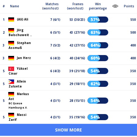
Matches
Frames
Win
#
Name
Points
(won/lost)
(won/lost)
percentage
57%
(Ali) Ali
1
7 (6/1)
53 (30/23)
550
Jörg
63%
2
6 (5/1)
43 (27/16)
500
Balschuweit ..
Stephan
64%
3
7 (5/2)
42 (27/15)
400
Assmuß
60%
Jan Herz
3
6 (4/2)
40 (24/16)
400
Yüksel
54%
5
6 (4/2)
39 (21/18)
350
Cinar
Allein
62%
5
4 (3/1)
29 (18/11)
350
Zulueta
Markus
Ast
54%
5
4 (3/1)
28 (15/13)
350
BC Queue
Hamburg e.V.
Massi
54%
5
4 (3/1)
35 (19/16)
350
Zarif
SHOW MORE