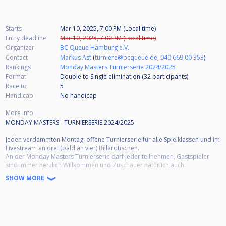
Starts
Mar 10, 2025, 7:00 PM (Local time)
Entry deadline
Mar 10, 2025, 7:00 PM (Local time)
Organizer
BC Queue Hamburg e.V.
Contact
Markus Ast
(
turniere@bcqueue.de
,
040 669 00 353
)
Rankings
Monday Masters Turnierserie 2024/2025
Format
Double to Single elimination (32
participants
)
Race to
5
Handicap
No handicap
More info
MONDAY MASTERS - TURNIERSERIE 2024/2025
Jeden verdammten Montag, offene Turnierserie für alle Spielklassen und im
Livestream an drei (bald an vier) Billardtischen.
An der Monday Masters Turnierserie darf jeder teilnehmen, Gastspieler
sind immer herzlich Willkommen und Zuschauer natürlich auch.
SHOW MORE
Turnierbeginn: 19:00 Uhr, Akkreditierungsfrist: 18:45 Uhr, Einlass zum
Warmspielen: 17:30 Uhr
Anmeldung:
Voranmeldung über einen kostenlosen Cuescore-Account gewünscht oder
eine E-Mail an: "turnierleitung@bcqueue.de" senden oder anrufen (ab