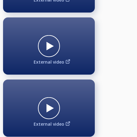
Startgeld:
10€ bis zur Spielstärke Verbandsliga und 15€ ab Spielstärke Oberliga.
Vom Startgeld gehen 3€ in den Monday Masters Jackpot, der Rest wird zu
100% am jeweiligem Monday Masters ausgeschüttet.
Monday Masters Jackpot (3700€*) Aufteilung:
200€ für das Side Event mit vier Durchgängen (4x 50€) während der
Turnierserie, 500€ für die Rangliste am Ende der Turnierserie und 3000€*
für das 5. BCQ Monday Masters Finalturnier am Ende der Turnierserie.
*(Geplante Ausschüttung bei gleichbleibender Teilnehmerzahl der
laufenden Turnierserie 2024/2025 beim Finalturnier)
External video
Preisgeldausschüttung bis 19 Teilnehmer:
1. Platz 40%, 2. Platz 30% und 3. + 4. Platz 15%.
Preisgeldausschüttung ab 20 Teilnehmer:
1. Platz 40%, 2. Platz 30%, 3. + 4. Platz 15% und mindestens 10€ für 5. - 8.
Platz.
Side Event - An/Aus im 10-Ball - mit extra Jackpot:
Beginn: ca. 22:00 Uhr, Akkreditierungsfrist: 19:00 Uhr, 2€ Sonderstartgeld
Während der Monday Masters Turnierserie können sich nur die Monday
Masters Teilnehmer noch extra für das Side-Event anmelden. Die
Anmeldung kostet 2€ Sonderstartgeld. Nach Anmeldeschluss um 19:00 Uhr
External video
für das Side-Event kommen diejenigen in einen Lostopf und der "EINE", der
gezogen wird, darf um ca. 22:00 Uhr sein Glück auf dem Livestream
Billardtisch 3 versuchen. Der separate Jackpot startet mit 50€. Maximal vier