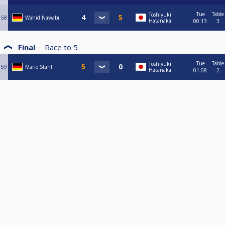
Tue
Table
Toshiyuki
58
Wahid Nawabi
Hatanaka
00:13
3
Final
Race to
5
Tue
Table
Toshiyuki
59
Mario Stahl
Hatanaka
01:08
2