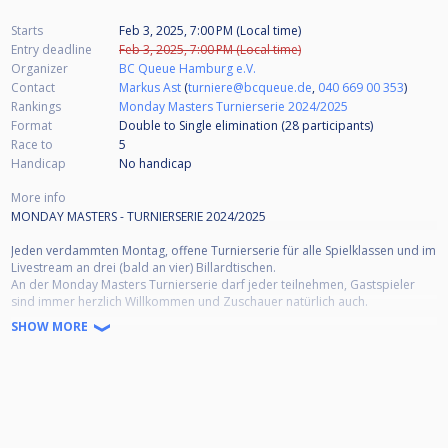
Starts
Feb 3, 2025, 7:00 PM (Local time)
Entry deadline
Feb 3, 2025, 7:00 PM (Local time)
Organizer
BC Queue Hamburg e.V.
Contact
Markus Ast
(
turniere@bcqueue.de
,
040 669 00 353
)
Rankings
Monday Masters Turnierserie 2024/2025
Format
Double to Single elimination (28
participants
)
Race to
5
Handicap
No handicap
More info
MONDAY MASTERS - TURNIERSERIE 2024/2025
Jeden verdammten Montag, offene Turnierserie für alle Spielklassen und im
Livestream an drei (bald an vier) Billardtischen.
An der Monday Masters Turnierserie darf jeder teilnehmen, Gastspieler
sind immer herzlich Willkommen und Zuschauer natürlich auch.
SHOW MORE
Turnierbeginn: 19:00 Uhr, Akkreditierungsfrist: 18:45 Uhr, Einlass zum
Warmspielen: 17:30 Uhr
Anmeldung:
Voranmeldung über einen kostenlosen Cuescore-Account gewünscht oder
eine E-Mail an: "turnierleitung@bcqueue.de" senden oder anrufen (ab
17:30 Uhr unter 040 669 00 353), ansonsten Anmeldung vor Ort durch die