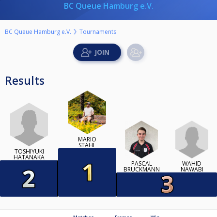
BC Queue Hamburg e.V.
BC Queue Hamburg e.V.
Tournaments
Results
MARIO
STAHL
TOSHIYUKI
HATANAKA
WAHID
PASCAL
NAWABI
BRUCKMANN