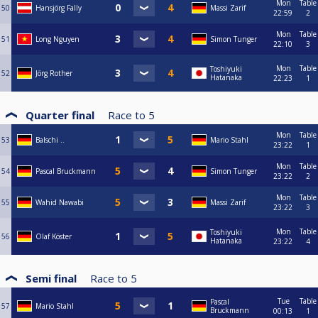
Mon
Table
50
Hansjörg Fally
Massi Zarif
22:59
2
Mon
Table
51
Long Nguyen
Simon Tunger
22:10
3
Mon
Table
Toshiyuki
52
Jörg Rother
Hatanaka
22:23
1
Quarter final
Race to
5
Mon
Table
53
Balschi ..
Mario Stahl
23:22
1
Mon
Table
54
Pascal Bruckmann
Simon Tunger
23:22
2
Mon
Table
55
Wahid Nawabi
Massi Zarif
23:22
3
Mon
Table
Toshiyuki
56
Olaf Köster
Hatanaka
23:22
4
Semi final
Race to
5
Tue
Table
Pascal
57
Mario Stahl
Bruckmann
00:13
1