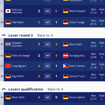
Bruckmann
21:22
1
Mon
Table
Toshiyuki
43
Wahid Nawabi
Hatanaka
21:23
8
Mon
Table
44
Olaf Köster
Simon Tunger
20:55
2
Loser round 3
Race to
4
Mon
Table
Slobodan
45
Mario Stahl
DuJmovic
22:09
2
Mon
Table
46
Milko Heuberger
Hansjörg Fally
22:08
4
Mon
Table
47
Long Nguyen
Robin Tiomico
21:39
2
Mon
Table
48
Jörg Rother
Leonard Tunic
21:51
1
Losers qualification
Race to
4
Mon
Table
49
Mario Stahl
Amine Specht
22:31
2