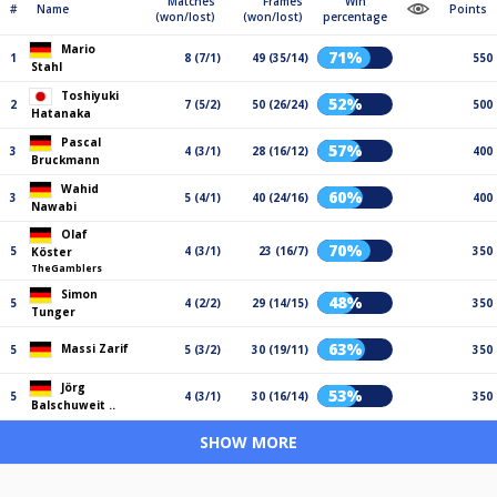
Matches
Frames
Win
#
Name
Points
(won/lost)
(won/lost)
percentage
Mario
71%
1
8 (7/1)
49 (35/14)
550
Stahl
Toshiyuki
52%
2
7 (5/2)
50 (26/24)
500
Hatanaka
Pascal
57%
3
4 (3/1)
28 (16/12)
400
Bruckmann
Wahid
60%
3
5 (4/1)
40 (24/16)
400
Nawabi
Olaf
70%
5
4 (3/1)
23 (16/7)
350
Köster
TheGamblers
Simon
48%
5
4 (2/2)
29 (14/15)
350
Tunger
63%
Massi Zarif
5
5 (3/2)
30 (19/11)
350
Jörg
53%
5
4 (3/1)
30 (16/14)
350
Balschuweit ..
SHOW MORE