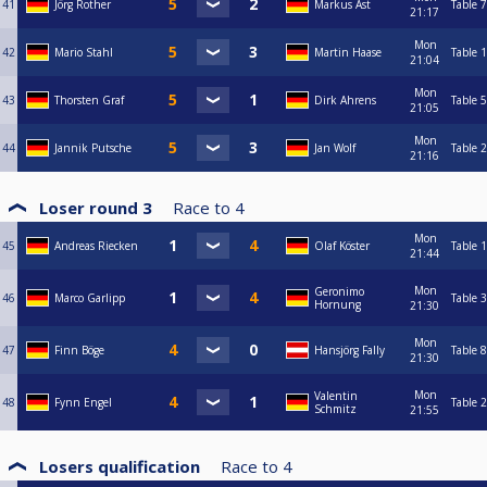
41
Jörg Rother
Markus Ast
Table 7
21:17
Mon
42
Mario Stahl
Martin Haase
Table 1
21:04
Mon
43
Thorsten Graf
Dirk Ahrens
Table 5
21:05
Mon
44
Jannik Putsche
Jan Wolf
Table 2
21:16
Loser round 3
Race to
4
Mon
45
Andreas Riecken
Olaf Köster
Table 1
21:44
Mon
Geronimo
46
Marco Garlipp
Table 3
Hornung
21:30
Mon
47
Finn Böge
Hansjörg Fally
Table 8
21:30
Mon
Valentin
48
Fynn Engel
Table 2
Schmitz
21:55
Losers qualification
Race to
4