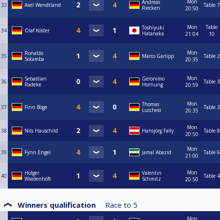
Mon
Andreas
33
Axel Wendtland
Table 7
Riecken
20:50
Mon
Table
Toshiyuki
34
Olaf Köster
Hatanaka
21:04
10
Mon
Ronaldo
35
Marco Garlipp
Table 2
Sotamba
20:35
Mon
Sebastian
Geronimo
36
Table 3
Radeke
Hornung
20:59
Mon
Thomas
37
Finn Böge
Table 3
Lucchesi
20:35
Mon
38
Nils Hauschild
Hansjörg Fally
Table 8
20:50
Mon
39
Fynn Engel
Jamal Abazid
Table 6
21:00
Mon
Holger
Valentin
40
Table 4
Wiedenhöft
Schmitz
20:50
Winners qualification
Race to
5
Mon