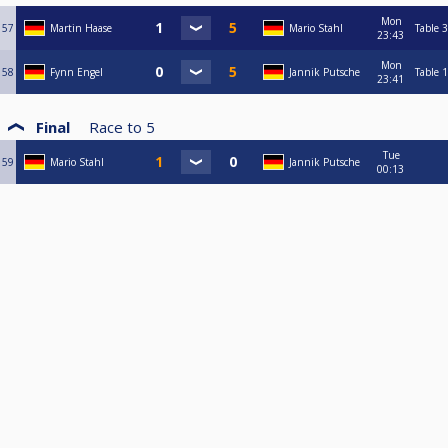
Mon
57
Martin Haase
Mario Stahl
Table 3
23:43
Mon
58
Fynn Engel
Jannik Putsche
Table 1
23:41
Final
Race to
5
Tue
59
Mario Stahl
Jannik Putsche
00:13