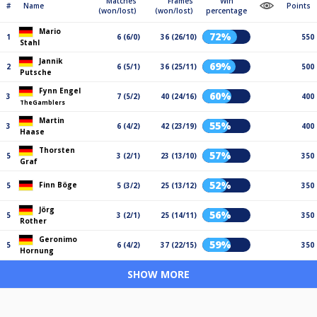
Matches
Frames
Win
#
Name
Points
(won/lost)
(won/lost)
percentage
Mario
72%
1
6 (6/0)
36 (26/10)
550
Stahl
Jannik
69%
2
6 (5/1)
36 (25/11)
500
Putsche
Fynn Engel
60%
3
7 (5/2)
40 (24/16)
400
TheGamblers
Martin
55%
3
6 (4/2)
42 (23/19)
400
Haase
Thorsten
57%
5
3 (2/1)
23 (13/10)
350
Graf
52%
Finn Böge
5
5 (3/2)
25 (13/12)
350
Jörg
56%
5
3 (2/1)
25 (14/11)
350
Rother
Geronimo
59%
5
6 (4/2)
37 (22/15)
350
Hornung
SHOW MORE