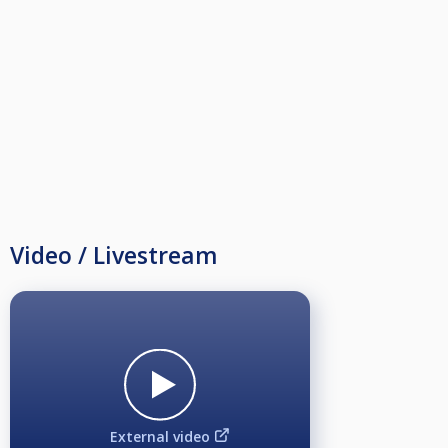
bar zu entrichten.
Turniermodus:
9-Ball, Doppel-KO bis zu den letzten 16/8, im Anschluss Einfach-KO bis zum
Finale, keine Teilnehmerzahlbegrenzung, Winnerbreak, hoher Aufbau,
Aufbaufolie, ohne Kitchen Rule.
Ausspielziele:
Vorrunde im Doppel-KO: Gewinnerrunde auf 5 Gewinnspiele (GWS),
Verliererrunde auf 4 GWS.
Letzten 16/8 im Einfach-KO: Achtel-, Viertel-, Halbfinale und Finale auf 5
GWS.
Startgeld:
Video / Livestream
10€ bis zur Spielstärke Verbandsliga und 15€ ab Spielstärke Oberliga.
Vom Startgeld gehen 3€ in den Jackpot, 500€ für die Rangliste und 3500€*
für das 4. BCQ Monday Masters Finalturnier am Ende der Turnierserie, der
Rest wird zu 100% am jeweiligem Monday Masters ausgeschüttet.
Preisgeldausschüttung:
Bis 19 Teilnehmer: 1. Platz 40%, 2. Platz 30% und 3. + 4. Platz 15%.
Ab 20 Teilnehmer: 1. Platz bis 8. Platz, mindestens 10€ für 5. - 8. Platz.
Side Event - An/Aus im 10-Ball - mit extra Jackpot und Added Money:
Während der Monday Masters Turnierserie können sich nur die Monday
External video
Masters Teilnehmer noch extra für das Side-Event anmelden. Die