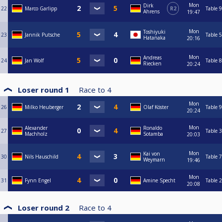
Mon
Dirk
22
Marco Garlipp
R2
Table 9
Ahrens
19:47
Mon
Toshiyuki
23
Jannik Putsche
Table 5
Hatanaka
20:16
Mon
Andreas
24
Jan Wolf
Table 8
Riecken
20:24
Loser round 1
Race to
4
Mon
26
Milko Heuberger
Olaf Köster
Table 9
20:24
Mon
Alexander
Ronaldo
27
Table 3
Machholz
Sotamba
20:03
Mon
Kai von
30
Nils Hauschild
Table 7
Weymarn
19:46
Mon
31
Fynn Engel
Amine Specht
Table 2
20:08
Loser round 2
Race to
4