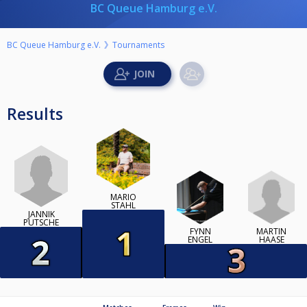
BC Queue Hamburg e.V.
BC Queue Hamburg e.V.
Tournaments
Results
MARIO
STAHL
JANNIK
PUTSCHE
MARTIN
FYNN
HAASE
ENGEL