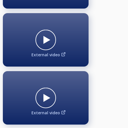
Anmeldung kostet 2€ Sonderstartgeld. Nach Anmeldeschluss um 18:55 Uhr
für das Side-Event kommen diejenigen in einen Lostopf und der "EINE", der
gezogen wird, darf nach "Runde 1" sein Glück auf dem Livestream Tisch 3
versuchen. Der separate Jackpot startet mit 50€ Added Money durch den
Veranstalter BC Queue Hamburg. Maximal 4 Durchgänge (4x 50€ Added
Money) während einer Turnierserie. Sobald der Jackpot über 200€ beträgt,
werden 2 Teilnehmer gezogen, sobald der Jackpot über 300€ beträgt,
werden 3 Teilnehmer gezogen, usw. Wenn der Geloste dann ein 10-Ball-
Rack ausschießt, gewinnt er den Jackpot. Wenn nicht, wandert der Jackpot
weiter zum nächsten Montag, solange bis der Jackpot geknackt wird. Es
gelten die normalen 10-Ball-Regeln. Ein Schiedsrichter wird durch die BCQ-
External video
Turnierleitung gestellt, der auch das Rack aufbaut.
Rangliste am Ende der Monday Masters Turnierserie 2023/2024:
500€ Ausschüttung für die TOP 5 der Rangliste: 1. Platz: 180€, 2. Platz: 130€,
3. Platz: 100€, 4. Platz: 60€, 5. Platz: 30€.
Freilos* für die TOP 16 der Rangliste und somit gesetzt für "Gewinnerrunde
1" beim 4. BCQ Monday Masters Finalturnier.
*(Freilose abhängig von der Teilnehmeranzahl beim Finalturnier. Bei genau
48 Teilnehmern erhalten die TOP 16 Freilose. Bei weniger als 48
Teilnehmern, gibt es mehr Freilose. Bei mehr als 48 Teilnehmern, gibt es
weniger Freilose)
External video
Livestream:
Auf unserem YouTube-Channel "BC Queue TV":
https://youtube.com/@bcqueue