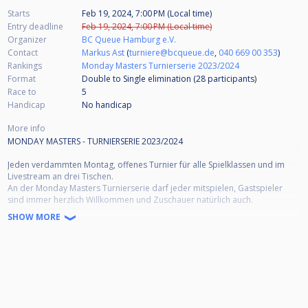
Starts
Feb 19, 2024, 7:00 PM (Local time)
Entry deadline
Feb 19, 2024, 7:00 PM (Local time)
Organizer
BC Queue Hamburg e.V.
Contact
Markus Ast
(
turniere@bcqueue.de
,
040 669 00 353
)
Rankings
Monday Masters Turnierserie 2023/2024
Format
Double to Single elimination (28
participants
)
Race to
5
Handicap
No handicap
More info
MONDAY MASTERS - TURNIERSERIE 2023/2024
Jeden verdammten Montag, offenes Turnier für alle Spielklassen und im
Livestream an drei Tischen.
An der Monday Masters Turnierserie darf jeder mitspielen, Gastspieler
sind immer herzlich Willkommen und Zuschauer natürlich auch.
SHOW MORE
Turnierbeginn: 19:00 Uhr, Akkreditierungsfrist: 18:45 Uhr, Einlass zum
Warmspielen: 17:30 Uhr
Anmeldung:
Voranmeldung über einen kostenlosen Cuescore-Account gewünscht oder
eine E-Mail an: "turnierleitung@bcqueue.de" senden oder anrufen (ab
17:30 Uhr unter 040 669 00 353), ansonsten Anmeldung vor Ort durch die
Turnierleitung. Das Startgeld ist vor Turnierbeginn bei der Turnierleitung in