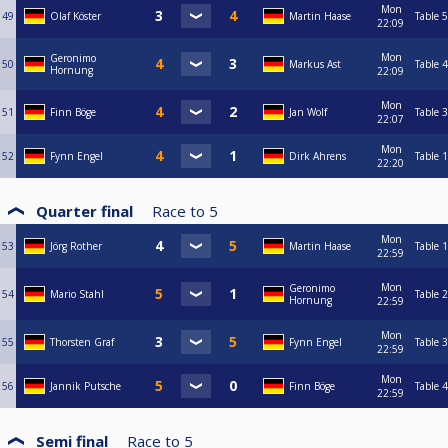
Mon
49
Olaf Köster
Martin Haase
Table 5
22:09
Mon
Geronimo
50
Markus Ast
Table 4
Hornung
22:09
Mon
51
Finn Böge
Jan Wolf
Table 3
22:07
Mon
52
Fynn Engel
Dirk Ahrens
Table 1
22:20
Quarter final
Race to
5
Mon
53
Jörg Rother
Martin Haase
Table 1
22:59
Mon
Geronimo
54
Mario Stahl
Table 2
Hornung
22:59
Mon
55
Thorsten Graf
Fynn Engel
Table 3
22:59
Mon
56
Jannik Putsche
Finn Böge
Table 4
22:59
Semi final
Race to
5