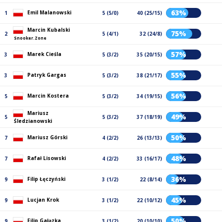
63%
Emil Malanowski
1
5 (5/0)
40 (25/15)
Marcin Kubalski
75%
2
5 (4/1)
32 (24/8)
Snooker.Zone
57%
Marek Cieśla
3
5 (3/2)
35 (20/15)
55%
Patryk Gargas
3
5 (3/2)
38 (21/17)
56%
Marcin Kostera
5
5 (3/2)
34 (19/15)
Mariusz
49%
5
5 (3/2)
37 (18/19)
Śledzianowski
50%
Mariusz Górski
7
4 (2/2)
26 (13/13)
48%
Rafał Lisowski
7
4 (2/2)
33 (16/17)
36%
Filip Łęczyński
9
3 (1/2)
22 (8/14)
45%
Lucjan Krok
9
3 (1/2)
22 (10/12)
50%
Filip Gałązka
9
3 (1/2)
20 (10/10)