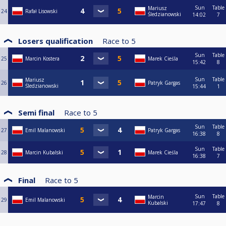
Sun
Table
Mariusz
24
Rafał Lisowski
Śledzianowski
14:02
7
Losers qualification
Race to
5
Sun
Table
25
Marcin Kostera
Marek Cieśla
15:42
8
Sun
Table
Mariusz
26
Patryk Gargas
Śledzianowski
15:44
1
Semi final
Race to
5
Sun
Table
27
Emil Malanowski
Patryk Gargas
16:38
8
Sun
Table
28
Marcin Kubalski
Marek Cieśla
16:38
7
Final
Race to
5
Sun
Table
Marcin
29
Emil Malanowski
Kubalski
17:47
8