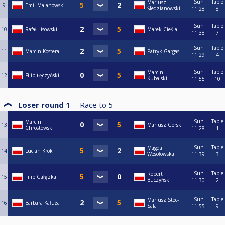
Sun
Table
Mariusz
9
Emil Malanowski
Śledzianowski
11:28
8
Sun
Table
10
Rafał Lisowski
Marek Cieśla
11:38
7
Sun
Table
11
Marcin Kostera
Patryk Gargas
11:29
4
Sun
Table
Marcin
12
Filip Łęczyński
Kubalski
11:55
10
Loser round 1
Race to
5
Sun
Table
Marcin
13
Mariusz Górski
Chrostowski
11:28
1
Sun
Table
Magda
14
Lucjan Krok
Wesołowska
11:39
3
Sun
Table
Robert
15
Filip Gałązka
Buczyński
11:30
2
Sun
Table
Mariusz Stec-
16
Barbara Kałuża
Sala
11:55
9