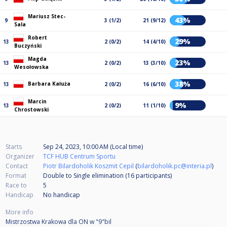
Mariusz Stec-
43%
9
3 (1/2)
21 (9/12)
Sala
Robert
29%
13
2 (0/2)
14 (4/10)
Buczyński
Magda
23%
13
2 (0/2)
13 (3/10)
Wesołowska
38%
Barbara Kałuża
13
2 (0/2)
16 (6/10)
Marcin
9%
13
2 (0/2)
11 (1/10)
Chrostowski
Starts
Sep 24, 2023, 10:00 AM (Local time)
Organizer
TCF HUB Centrum Sportu
Contact
Piotr Bilardoholik Koszmit Cepil
(
bilardoholik.pc@interia.pl
)
Format
Double to Single elimination (16
participants
)
Race to
5
Handicap
No handicap
More info
Mistrzostwa Krakowa dla ON w "9"bil