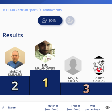
TCF HUB Centrum Sportu
Tournaments
Results
EMIL
MALANOWSKI
MARCIN
KUBALSKI
MAREK
PATRYK
CIEŚLA
GARGAS
Matches
Frames
Win
#
Name
(won/lost)
(won/lost)
percentage