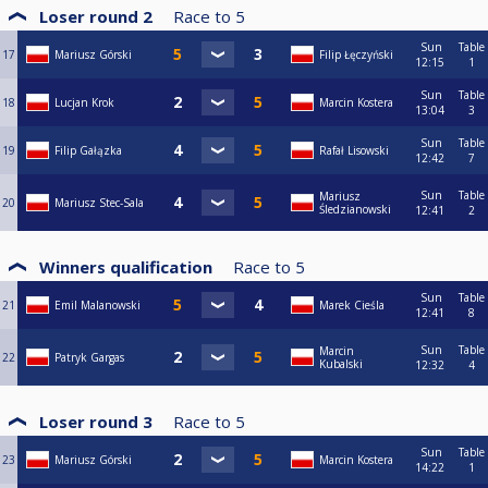
Loser round 2
Race to
5
Sun
Table
17
Mariusz Górski
Filip Łęczyński
12:15
1
Sun
Table
18
Lucjan Krok
Marcin Kostera
13:04
3
Sun
Table
19
Filip Gałązka
Rafał Lisowski
12:42
7
Sun
Table
Mariusz
20
Mariusz Stec-Sala
Śledzianowski
12:41
2
Winners qualification
Race to
5
Sun
Table
21
Emil Malanowski
Marek Cieśla
12:41
8
Sun
Table
Marcin
22
Patryk Gargas
Kubalski
12:32
4
Loser round 3
Race to
5
Sun
Table
23
Mariusz Górski
Marcin Kostera
14:22
1