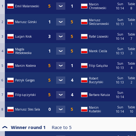
Sun
Table
Marcin
1
Emil Malanowski
Chrostowski
10:14
8
Sun
Table
Mariusz
2
Mariusz Górski
Śledzianowski
10:13
1
Sun
Table
3
Lucjan Krok
Rafał Lisowski
10:14
7
Sun
Table
Magda
4
Marek Cieśla
Wesołowska
10:13
3
Sun
Table
5
Marcin Kostera
Filip Gałązka
10:13
4
Sun
Table
Robert
6
Patryk Gargas
Buczyński
10:13
2
Sun
7
Filip Łęczyński
Barbara Kałuża
10:14
Sun
Table
Marcin
8
Mariusz Stec-Sala
Kubalski
10:14
10
Winner round 1
Race to
5