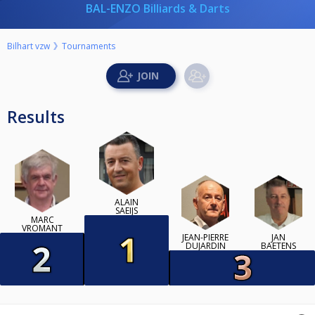
BAL-ENZO Billiards & Darts
Bilhart vzw
Tournaments
Results
ALAIN
SAEIJS
MARC
VROMANT
JEAN-PIERRE
JAN
DUJARDIN
BAETENS