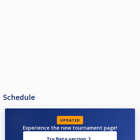
Met 128 deelnemers worden 2 rondes afgewerkt in poules van 4, verspreid
over 16 lokalen in België en Nederland.
Tijdens de hier gepubliceerde kwalificatiefase worden de 32 resterende
spelers verdeeld over 4 lokalen telkens in groepen van 8. Enkel de
nummers 1 t/m 3 van elke groep plaatsen zich voor de eindfase in Bal-Enzo
met 12 finalisten.
Er wordt in 4 reeksen gespeeld, zijnde A (90p) - B (60p) - C (40p) en D (25p).
Prijzenpot (samen met matchtafel) 7500€.
Het bestuur van Bilhart en haar MCFT (Multi Cross Functioneel Team)
danken alle deelnemers en wensen hen veel succes.
Schedule
UPDATED
Experience the new tournament page!
Try Beta version