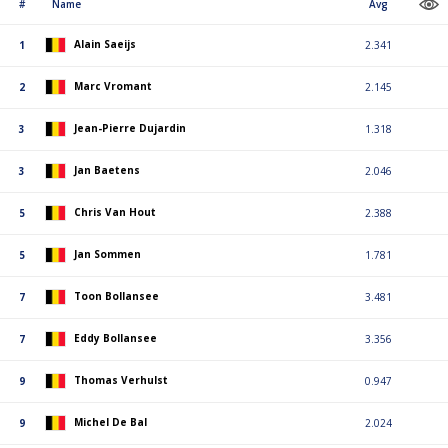
#
Name
Avg
Alain Saeijs
1
2.341
Marc Vromant
2
2.145
Jean-Pierre Dujardin
3
1.318
Jan Baetens
3
2.046
Chris Van Hout
5
2.388
Jan Sommen
5
1.781
Toon Bollansee
7
3.481
Eddy Bollansee
7
3.356
Thomas Verhulst
9
0.947
Michel De Bal
9
2.024