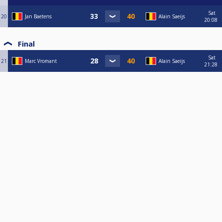
Sat
20
Jan Baetens
Alain Saeijs
20:08
Final
Sat
21
Marc Vromant
Alain Saeijs
21:28