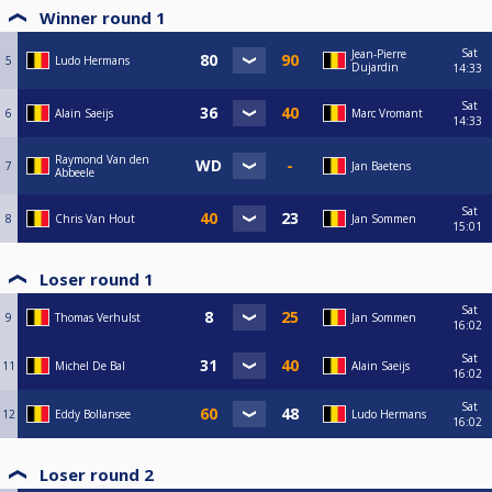
Winner round 1
Sat
Jean-Pierre
5
Ludo Hermans
Dujardin
14:33
Sat
6
Alain Saeijs
Marc Vromant
14:33
Raymond Van den
7
Jan Baetens
Abbeele
Sat
8
Chris Van Hout
Jan Sommen
15:01
Loser round 1
Sat
9
Thomas Verhulst
Jan Sommen
16:02
Sat
11
Michel De Bal
Alain Saeijs
16:02
Sat
12
Eddy Bollansee
Ludo Hermans
16:02
Loser round 2