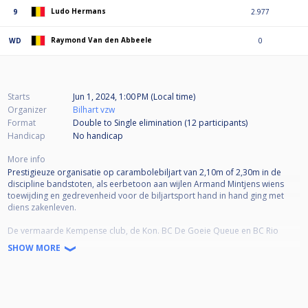
Ludo Hermans
9
2.977
Raymond Van den Abbeele
WD
0
Starts
Jun 1, 2024, 1:00 PM (Local time)
Organizer
Bilhart vzw
Format
Double to Single elimination (12
participants
)
Handicap
No handicap
More info
Prestigieuze organisatie op carambolebiljart van 2,10m of 2,30m in de
discipline bandstoten, als eerbetoon aan wijlen Armand Mintjens wiens
toewijding en gedrevenheid voor de biljartsport hand in hand ging met
diens zakenleven.
De vermaarde Kempense club, de Kon. BC De Goeie Queue en BC Rio
stonden ten tijde van Armand constant open voor nieuwe ideeën en
SHOW MORE
voorstellen om het biljarten te promoten. Zowel in dit opzicht als via
beider uitverkoren disciplines zijn de raakpunten met de huidige
beleidsplannen van de vzw Bilhart overduidelijk aanwezig. In grote mate
heeft Armand Mintjens, bijgestaan door zijn achterban, hierin zijn bijdrage
geleverd. Daarom dit initiatief namens Bilhart !!