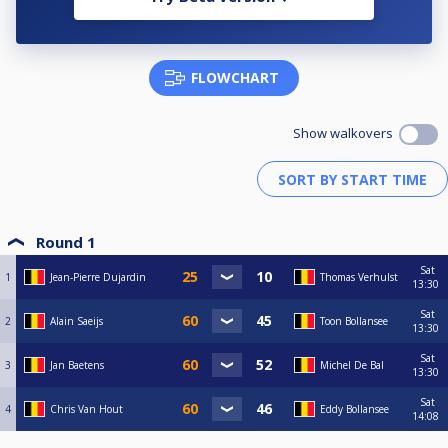
FLOWCHART
Show walkovers
Round 1
Sat
1
Jean-Pierre Dujardin
Thomas Verhulst
13:30
Sat
2
Alain Saeijs
Toon Bollansee
13:30
Sat
3
Jan Baetens
Michel De Bal
13:30
Sat
4
Chris Van Hout
Eddy Bollansee
14:08