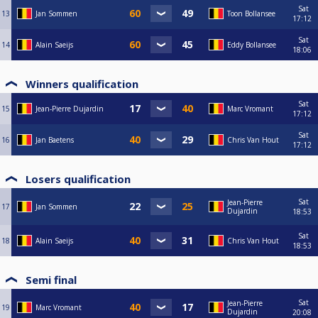
Sat
13
Jan Sommen
Toon Bollansee
17:12
Sat
14
Alain Saeijs
Eddy Bollansee
18:06
Winners qualification
Sat
15
Jean-Pierre Dujardin
Marc Vromant
17:12
Sat
16
Jan Baetens
Chris Van Hout
17:12
Losers qualification
Sat
Jean-Pierre
17
Jan Sommen
Dujardin
18:53
Sat
18
Alain Saeijs
Chris Van Hout
18:53
Semi final
Sat
Jean-Pierre
19
Marc Vromant
Dujardin
20:08