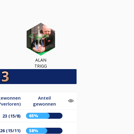
ALAN
TRIGG
(gewonnen
Anteil
/verloren)
gewonnen
65%
23 (15/8)
26 (15/11)
58%