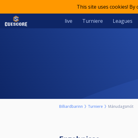
This site uses cookies! By
live
Turniere
Leagues
Billiardbarinn
Turniere
Mánudagsmót