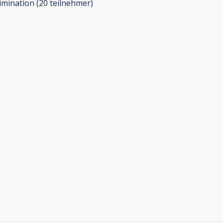
limination (20
teilnehmer
)