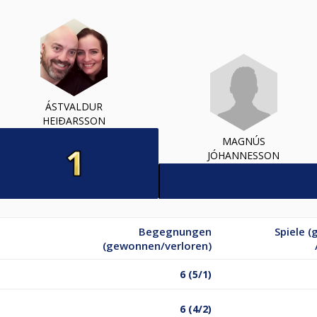
ÁSTVALDUR
HEIÐARSSON
MAGNÚS
JÓHANNESSON
Begegnungen
Spiele 
(gewonnen/verloren)
6 (5/1)
6 (4/2)