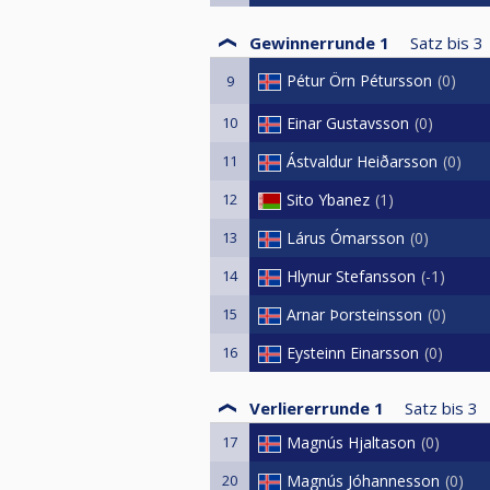
Gewinnerrunde 1
Satz bis
3
Pétur Örn Pétursson
0
9
10
Einar Gustavsson
0
11
Ástvaldur Heiðarsson
0
12
Sito Ybanez
1
13
Lárus Ómarsson
0
14
Hlynur Stefansson
-1
15
Arnar Þorsteinsson
0
16
Eysteinn Einarsson
0
Verliererrunde 1
Satz bis
3
17
Magnús Hjaltason
0
20
Magnús Jóhannesson
0