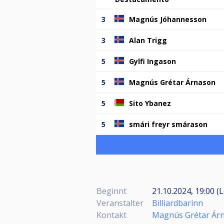
3
Magnús Jóhannesson
3
Alan Trigg
5
Gylfi Ingason
5
Magnús Grétar Árnason
5
Sito Ybanez
5
smári freyr smárason
Beginnt
21.10.2024, 19:00 (L
Veranstalter
Billiardbarinn
Kontakt
Magnús Grétar Ár