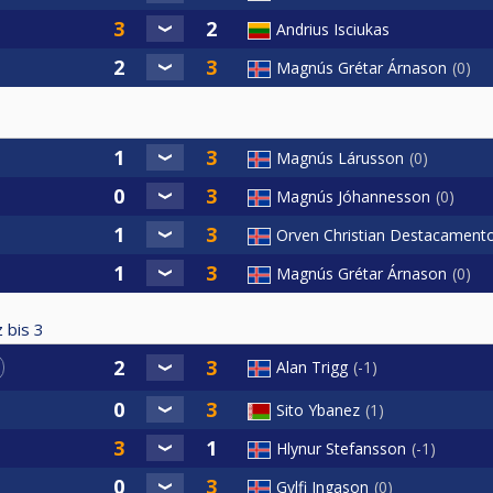
Andrius Isciukas
Magnús Grétar Árnason
0
Magnús Lárusson
0
Magnús Jóhannesson
0
Orven Christian Destacament
Magnús Grétar Árnason
0
 bis
3
Alan Trigg
-1
Sito Ybanez
1
Hlynur Stefansson
-1
Gylfi Ingason
0