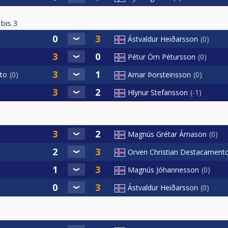
 bis
3
Ástvaldur Heiðarsson
0
Pétur Örn Pétursson
0
to
0
Arnar Þorsteinsson
0
Hlynur Stefansson
-1
Magnús Grétar Árnason
0
Orven Christian Destacament
Magnús Jóhannesson
0
Ástvaldur Heiðarsson
0