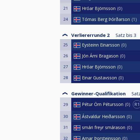
21
Hróar Björnsson
0
24
Tómas Berg Þórðarson
1
Verliererrunde 2
Satz bis
3
25
Eysteinn Einarsson
0
26
Jón Árni Bragason
0
27
Hróar Björnsson
0
28
Einar Gustavsson
0
Gewinner-Qualifikation
Satz
R1
Pétur Örn Pétursson
0
29
30
Ástvaldur Heiðarsson
0
31
smári freyr smárason
0
32
Arnar Þorsteinsson
0