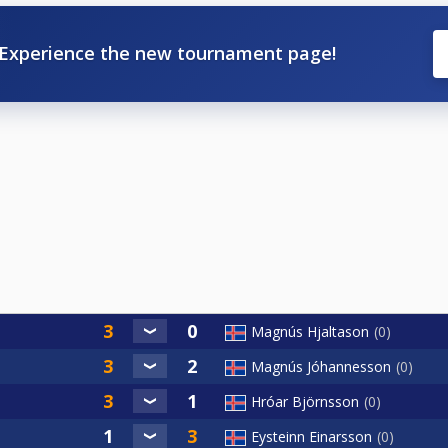
Experience the new tournament page!
Magnús Hjaltason
0
Magnús Jóhannesson
0
Hróar Björnsson
0
Eysteinn Einarsson
0