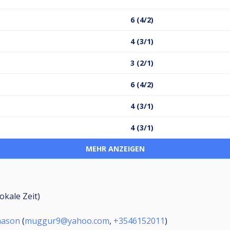
6 (4/2)
4 (3/1)
3 (2/1)
6 (4/2)
4 (3/1)
4 (3/1)
MEHR ANZEIGEN
okale Zeit)
nason
(
muggur9@yahoo.com
,
+3546152011
)