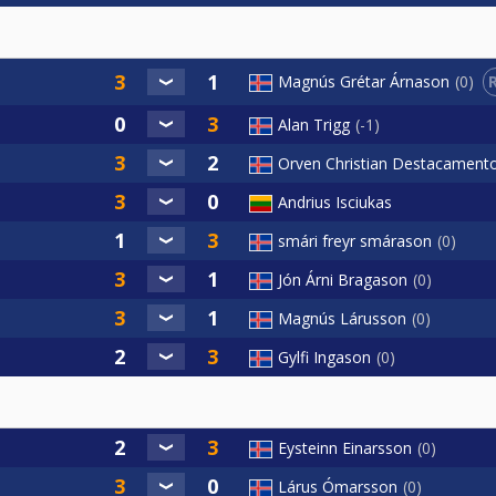
Magnús Grétar Árnason
0
Alan Trigg
-1
Orven Christian Destacament
Andrius Isciukas
smári freyr smárason
0
Jón Árni Bragason
0
Magnús Lárusson
0
Gylfi Ingason
0
Eysteinn Einarsson
0
Lárus Ómarsson
0