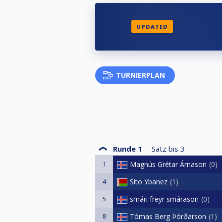
UPDATED
TURNIERPLAN
Runde 1
Satz bis
3
1
Magnús Grétar Árnason
0
4
Sito Ybanez
1
5
smári freyr smárason
0
8
Tómas Berg Þórðarson
1