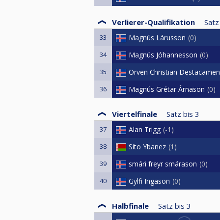
Verlierer-Qualifikation
Satz
33
Magnús Lárusson
0
34
Magnús Jóhannesson
0
35
Orven Christian Destacamen
36
Magnús Grétar Árnason
0
Viertelfinale
Satz bis
3
37
Alan Trigg
-1
38
Sito Ybanez
1
39
smári freyr smárason
0
40
Gylfi Ingason
0
Halbfinale
Satz bis
3