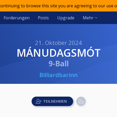
 continuing to browse this site you are agreeing to our use o
Forderungen
Posts
Upgrade
Mehr
21. Oktober 2024
MÁNUDAGSMÓT
9-Ball
Billiardbarinn