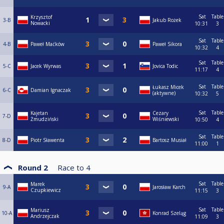
Sat
Table
Krzysztof
3-B
Jakub Rożek
Nowacki
10:31
3
Sat
Table
4-B
Paweł Maćków
Paweł Sikora
10:32
4
Sat
Table
5-C
Jacek Wyrwas
Jovica Todic
11:17
4
Sat
Table
Łukasz Micek
6-C
Damian Ignaczak
(aktywne)
10:32
5
Sat
Table
Kajetan
Cezary
7-D
Żmudziński
Wiśniewski
10:50
4
Sat
Table
8-D
Piotr Sławenta
Bartosz Musiał
11:00
1
Round 2
Race to
4
Sat
Table
Marek
9-A
Jarosław Karch
Czupkiewicz
11:15
3
Sat
Table
Mariusz
10-A
Konrad Szeląg
Andrzejczak
11:09
3