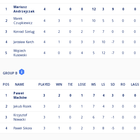
Mariusz
1
4
4
0
0
12
3
9
0
0
Andrzejczak
Marek
2
4
3
0
1
10
5
5
0
0
Czupkiewicz
3
Konrad Szeląg
4
2
0
2
7
7
0
0
0
4
Jarosław Karch
4
1
0
3
3
10
-7
0
0
Wojciech
5
4
0
0
4
5
12
-7
0
0
Kusowski
GROUP B
POS
NAME
PLAYED
WIN
TIE
LOSE
WS
LS
SD
RO
LAGS
Paweł
1
3
2
0
1
7
4
3
0
0
Maćków
2
Jakub Rożek
3
2
0
1
7
4
3
0
0
Krzysztof
3
3
1
0
2
6
7
-1
0
0
Nowacki
4
Paweł Sikora
3
1
0
2
3
8
-5
0
0