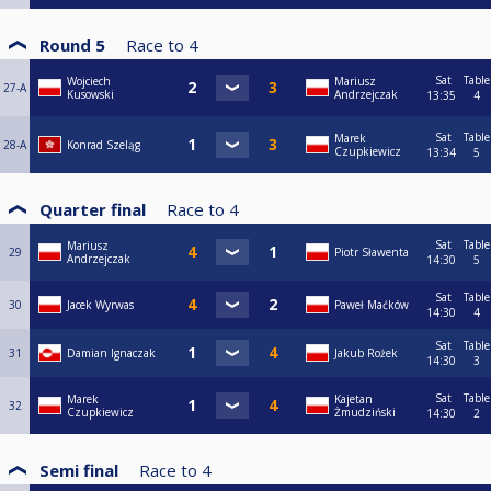
Round 5
Race to
4
Sat
Table
Wojciech
Mariusz
27-A
Kusowski
Andrzejczak
13:35
4
Sat
Table
Marek
28-A
Konrad Szeląg
Czupkiewicz
13:34
5
Quarter final
Race to
4
Sat
Table
Mariusz
29
Piotr Sławenta
Andrzejczak
14:30
5
Sat
Table
30
Jacek Wyrwas
Paweł Maćków
14:30
4
Sat
Table
31
Damian Ignaczak
Jakub Rożek
14:30
3
Sat
Table
Marek
Kajetan
32
Czupkiewicz
Żmudziński
14:30
2
Semi final
Race to
4