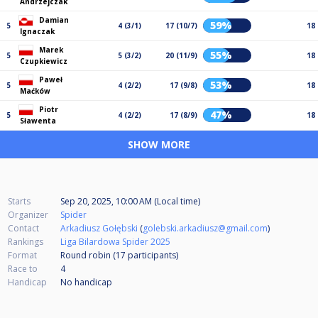
Andrzejczak
Damian
59%
5
4 (3/1)
17 (10/7)
18
Ignaczak
Marek
55%
5
5 (3/2)
20 (11/9)
18
Czupkiewicz
Paweł
53%
5
4 (2/2)
17 (9/8)
18
Maćków
Piotr
47%
5
4 (2/2)
17 (8/9)
18
Sławenta
SHOW MORE
Starts
Sep 20, 2025, 10:00 AM (Local time)
Organizer
Spider
Contact
Arkadiusz Gołębski
(
golebski.arkadiusz@gmail.com
)
Rankings
Liga Bilardowa Spider 2025
Format
Round robin (17
participants
)
Race to
4
Handicap
No handicap