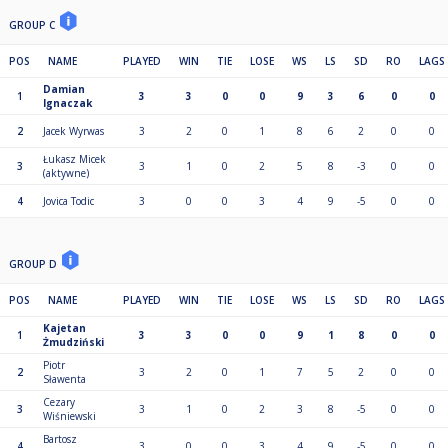
GROUP C
POS
NAME
PLAYED
WIN
TIE
LOSE
WS
LS
SD
RO
LAGS
Damian
1
3
3
0
0
9
3
6
0
0
Ignaczak
2
Jacek Wyrwas
3
2
0
1
8
6
2
0
0
Łukasz Micek
3
3
1
0
2
5
8
-3
0
0
(aktywne)
4
Jovica Todic
3
0
0
3
4
9
-5
0
0
GROUP D
POS
NAME
PLAYED
WIN
TIE
LOSE
WS
LS
SD
RO
LAGS
Kajetan
1
3
3
0
0
9
1
8
0
0
Żmudziński
Piotr
2
3
2
0
1
7
5
2
0
0
Sławenta
Cezary
3
3
1
0
2
3
8
-5
0
0
Wiśniewski
Bartosz
4
3
0
0
3
4
9
-5
0
0