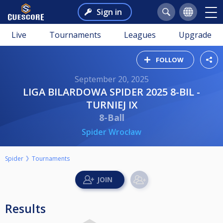
Sign in
Live
Tournaments
Leagues
Upgrade
FOLLOW
September 20, 2025
LIGA BILARDOWA SPIDER 2025 8-BIL -
TURNIEJ IX
8-Ball
Spider Wrocław
Spider
Tournaments
Results