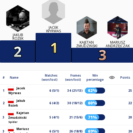
JACEK
WYRWAS
JAKUB
ROŻEK
KAJETAN
MARIUSZ
ŻMUDZIŃSKI
ANDRZEJCZAK
Matches
Frames
Win
#
Name
Points
(won/lost)
(won/lost)
percentage
Jacek
62%
1
6 (5/1)
34 (21/13)
25
Wyrwas
Jakub
60%
2
6 (4/2)
30 (18/12)
22
Rożek
Kajetan
71%
3
5 (4/1)
21 (15/6)
20
Żmudziński
Spider
Mariusz
69%
3
6 (5/1)
26 (18/8)
20