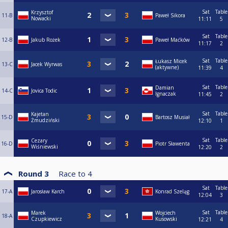
Sat
Table
Krzysztof
11-B
Paweł Sikora
Nowacki
11:11
5
Sat
Table
12-B
Jakub Rożek
Paweł Maćków
11:17
2
Sat
Table
Łukasz Micek
13-C
Jacek Wyrwas
(aktywne)
11:39
4
Sat
Table
Damian
14-C
Jovica Todic
Ignaczak
11:45
2
Sat
Table
Kajetan
15-D
Bartosz Musiał
Żmudziński
12:10
1
Sat
Table
Cezary
16-D
Piotr Sławenta
Wiśniewski
12:20
2
Round 3
Race to
4
Sat
Table
17-A
Jarosław Karch
Konrad Szeląg
12:04
3
Sat
Table
Marek
Wojciech
18-A
Czupkiewicz
Kusowski
12:21
4