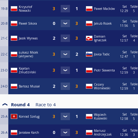
Sat
Table
Krzysztof
19-B
Paweł Maćków
Nowacki
12:29
5
Sat
Table
20-B
Paweł Sikora
Jakub Rożek
11:56
5
Sat
Table
Damian
21-C
Jacek Wyrwas
Ignaczak
12:57
4
Sat
Table
Łukasz Micek
22-C
Jovica Todic
(aktywne)
12:47
1
Sat
Table
Kajetan
23-D
Piotr Sławenta
Żmudziński
12:59
3
Sat
Table
Cezary
24-D
Bartosz Musiał
Wiśniewski
12:59
1
Round 4
Race to
4
Sat
Table
Wojciech
25-A
Konrad Szeląg
Kusowski
12:58
5
Sat
Table
Mariusz
26-A
Jarosław Karch
Andrzejczak
12:36
3