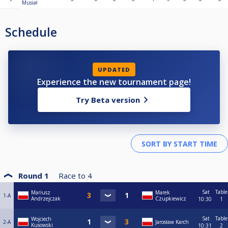
Musiał
Schedule
UPDATED
Experience the new tournament page!
Try Beta version
Round 1
Race to
4
Sat
Table
Mariusz
Marek
1-A
Andrzejczak
Czupkiewicz
10:30
1
Sat
Table
Wojciech
2-A
Jarosław Karch
Kusowski
10:31
2