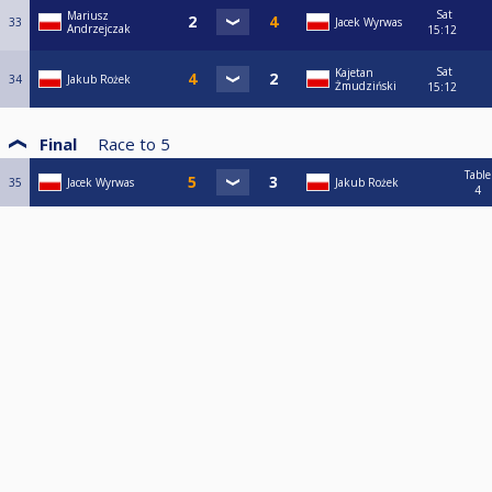
Sat
Mariusz
33
Jacek Wyrwas
Andrzejczak
15:12
Sat
Kajetan
34
Jakub Rożek
Żmudziński
15:12
Final
Race to
5
Table
35
Jacek Wyrwas
Jakub Rożek
4