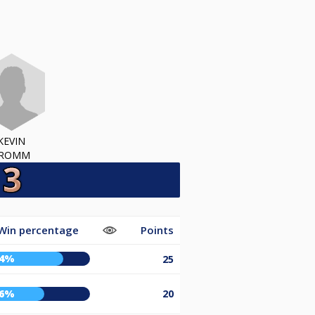
KEVIN
ROMM
Win percentage
Points
74%
25
56%
20