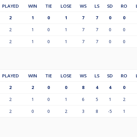
PLAYED
WIN
TIE
LOSE
WS
LS
SD
RO
2
1
0
1
7
7
0
0
2
1
0
1
7
7
0
0
2
1
0
1
7
7
0
0
PLAYED
WIN
TIE
LOSE
WS
LS
SD
RO
2
2
0
0
8
4
4
0
2
1
0
1
6
5
1
2
2
0
0
2
3
8
-5
1