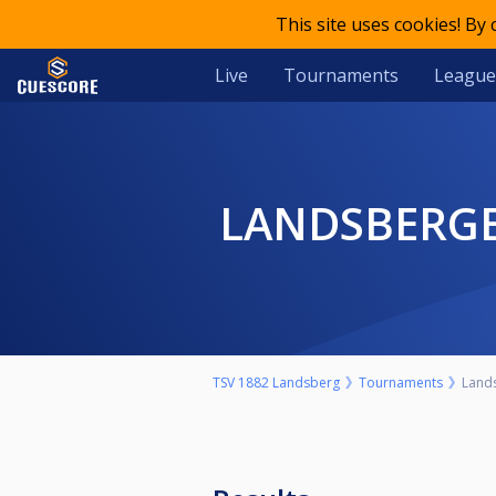
This site uses cookies! By
Live
Tournaments
League
LANDSBERGE
TSV 1882 Landsberg
Tournaments
Lands