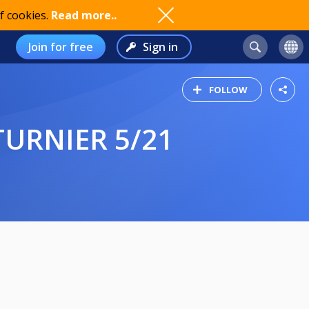
f cookies.
Read more..
Join for free
Sign in
FOLLOW
TURNIER 5/21