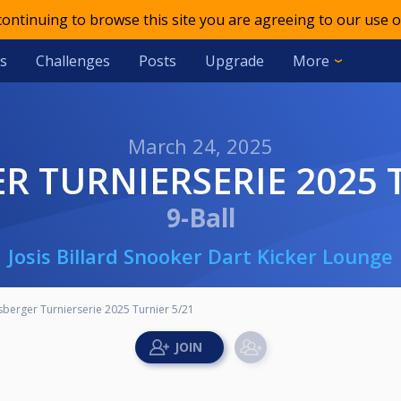
 continuing to browse this site you are agreeing to our use o
s
Challenges
Posts
Upgrade
More
March 24, 2025
R TURNIERSERIE 2025 
9-Ball
Josis Billard Snooker Dart Kicker Lounge
berger Turnierserie 2025 Turnier 5/21