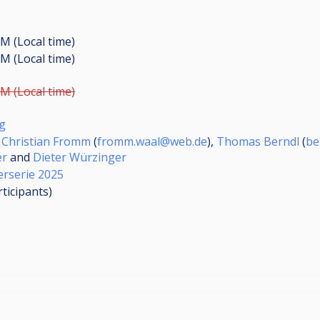
PM (Local time)
AM (Local time)
PM (Local time)
g
,
Christian Fromm
(
fromm.waal@web.de
),
Thomas Berndl
(
be
er
and
Dieter Würzinger
rserie 2025
rticipants
)