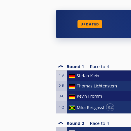
UPDATED
Round 1
Race to
4
1-A
Stefan Klein
2-B
Thomas Lichtenstern
3-C
Kevin Fromm
R2
Mika Reitgassl
4-D
Round 2
Race to
4