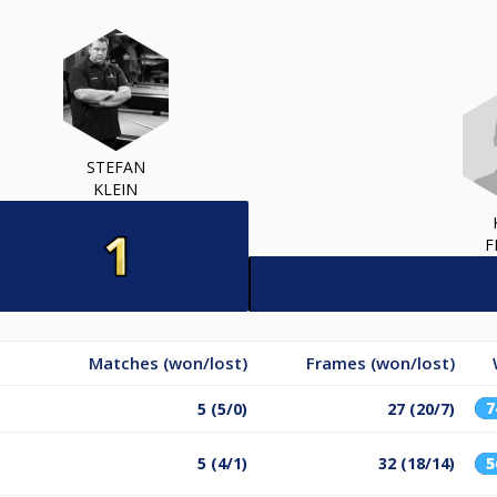
STEFAN
KLEIN
F
Matches (won/lost)
Frames (won/lost)
5 (5/0)
27 (20/7)
5 (4/1)
32 (18/14)