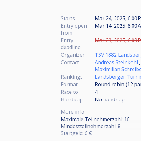
Starts
Mar 24, 2025, 6:00 
Entry open
Mar 14, 2025, 8:00 
from
Entry
Mar 23, 2025, 6:00 
deadline
Organizer
TSV 1882 Landsber
Contact
Andreas Steinkohl
Maximilian Schreib
Rankings
Landsberger Turnie
Format
Round robin (12
pa
Race to
4
Handicap
No handicap
More info
Maximale Teilnehmerzahl: 16
Mindestteilnehmerzahl: 8
Startgeld: 6 €