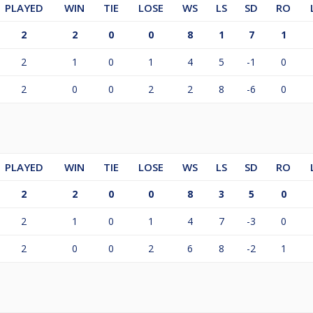
PLAYED
WIN
TIE
LOSE
WS
LS
SD
RO
2
2
0
0
8
1
7
1
2
1
0
1
4
5
-1
0
2
0
0
2
2
8
-6
0
PLAYED
WIN
TIE
LOSE
WS
LS
SD
RO
2
2
0
0
8
3
5
0
2
1
0
1
4
7
-3
0
2
0
0
2
6
8
-2
1