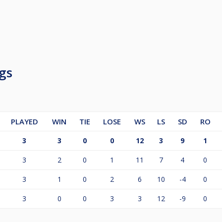
esenheitspflicht: Spätestens 19:00 Uhr
ten 14 Teilnahmen!
gs
PLAYED
WIN
TIE
LOSE
WS
LS
SD
RO
3
3
0
0
12
3
9
1
3
2
0
1
11
7
4
0
3
1
0
2
6
10
-4
0
3
0
0
3
3
12
-9
0