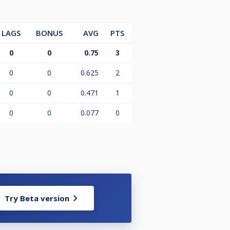
LAGS
BONUS
AVG
PTS
0
0
0.75
3
0
0
0.625
2
0
0
0.471
1
0
0
0.077
0
Try Beta version