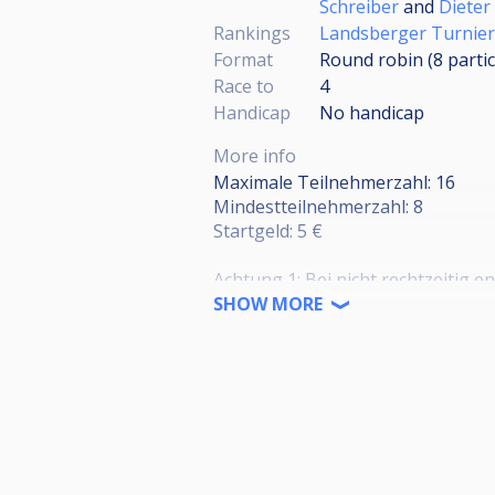
Schreiber
and
Dieter
Rankings
Landsberger Turnier
Format
Round robin (8
parti
Race to
4
Handicap
No handicap
More info
Maximale Teilnehmerzahl: 16
Mindestteilnehmerzahl: 8
Startgeld: 5 €
Achtung 1: Bei nicht rechtzeitig 
gesperrt. Im Wiederholungsfall w
SHOW MORE
Achtung 2: Sind weniger als 8 Tei
Voraussetzung, dass ein Anwesen
Josis öffnet um 18:00 Uhr.
Wir losen um 18:15 Uhr aus und st