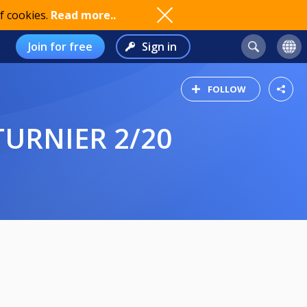
f cookies.
Read more..
Join for free
Sign in
FOLLOW
TURNIER 2/20