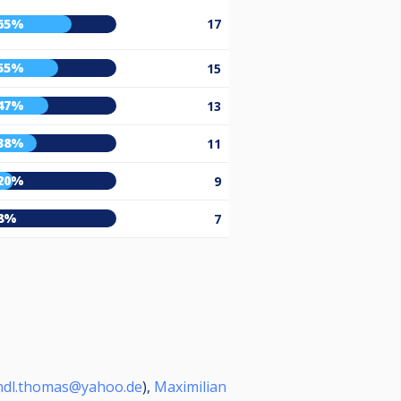
65%
17
55%
15
47%
13
38%
11
20%
9
8%
7
ndl.thomas@yahoo.de
),
Maximilian