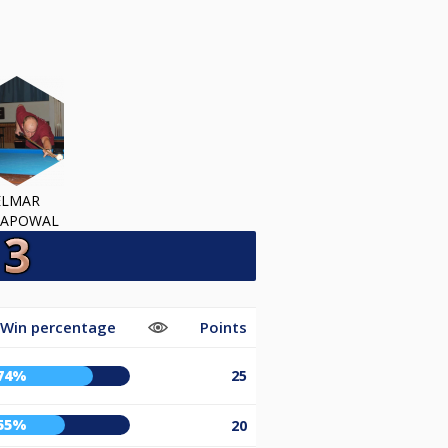
ELMAR
HAPOWAL
Win percentage
Points
74%
25
55%
20