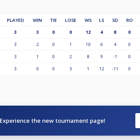
PLAYED
WIN
TIE
LOSE
WS
LS
SD
RO
3
3
0
0
12
4
8
0
3
2
0
1
10
6
4
0
3
1
0
2
8
9
-1
0
3
0
0
3
1
12
-11
0
Experience the new tournament page!