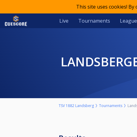
This site uses cookies! By
Live
Tournaments
League
LANDSBERGE
TSV 1882 Landsberg
Tournaments
Lands