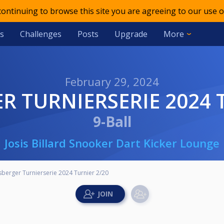
 continuing to browse this site you are agreeing to our use o
s
Challenges
Posts
Upgrade
More
February 29, 2024
R TURNIERSERIE 2024 
9-Ball
Josis Billard Snooker Dart Kicker Lounge
berger Turnierserie 2024 Turnier 2/20