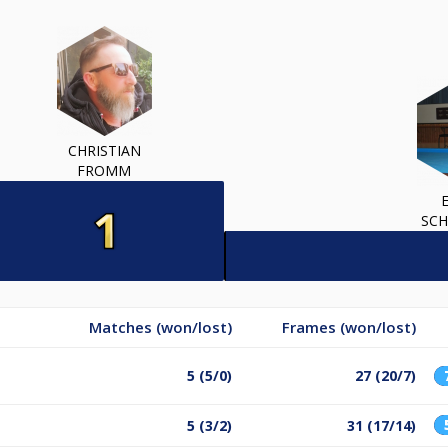
CHRISTIAN
FROMM
SC
Matches (won/lost)
Frames (won/lost)
5 (5/0)
27 (20/7)
5 (3/2)
31 (17/14)