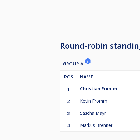
Offizieller Turnierbeginn und Anw
Rangliste ergibt sich aus den bes
Round-robin standin
GROUP A
POS
NAME
1
Christian Fromm
2
Kevin Fromm
3
Sascha Mayr
4
Markus Brenner