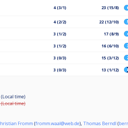
4 (3/1)
23 (15/8)
4 (2/2)
22 (12/10)
3 (1/2)
17 (8/9)
3 (1/2)
16 (6/10)
3 (0/3)
15 (3/12)
3 (0/3)
13 (1/12)
 (Local time)
 (Local time)
hristian Fromm
(
fromm.waal@web.de
),
Thomas Berndl
(
ber