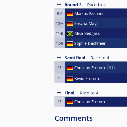
Round 3
Race to
4
9-A
Markus Brenner
10-A
Sascha Mayr
11-B
Mika Reitgassl
12-B
Sophie Bachmeir
Semi final
Race to
4
R1
Christian Fromm
13
14
Kevin Fromm
Final
Race to
4
15
Christian Fromm
Comments