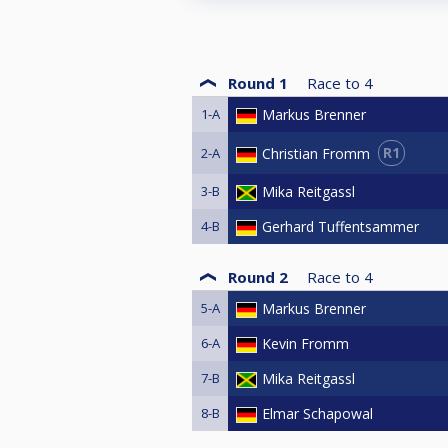
Round 1
Race to
4
1-A
Markus Brenner
R1
Christian Fromm
2-A
3-B
Mika Reitgassl
4-B
Gerhard Tuffentsammer
Round 2
Race to
4
5-A
Markus Brenner
6-A
Kevin Fromm
7-B
Mika Reitgassl
8-B
Elmar Schapowal