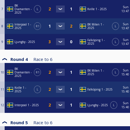
BK
Sun
7
Diamanten -
L
Kville 1 - 2025
13:47
2025
Sun
Interpool 1 -
BK Milen 1 -
8
R1
L
2025
2025
13:47
Sun
Falköping 1 -
9
Ljungby - 2025
L
2025
13:47
Round 4
Race to
6
BK
Sun
BK Milen 1 -
10
Diamanten -
R1
L
2025
15:40
2025
Sun
Kville 1 -
11
L
Falköping 1 - 2025
2025
15:40
Sun
12
Interpool 1 - 2025
Ljungby - 2025
L
15:40
Round 5
Race to
6