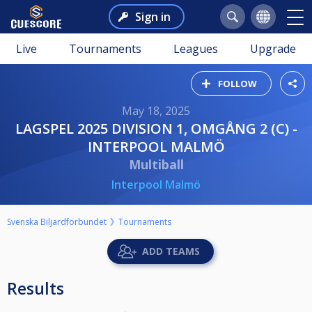
Sign in
Live
Tournaments
Leagues
Upgrade
FOLLOW
May 18, 2025
LAGSPEL 2025 DIVISION 1, OMGÅNG 2 (C) -
INTERPOOL MALMÖ
Multiball
Interpool Malmö
Svenska Biljardförbundet
Tournaments
ADD TEAMS
Results