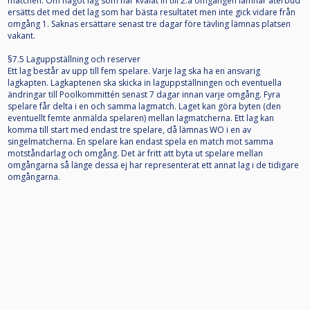
matchen. Om något lag som har kvalat in till 2:a omgången lämnar återbud
ersätts det med det lag som har bästa resultatet men inte gick vidare från
omgång 1. Saknas ersättare senast tre dagar före tävling lämnas platsen
vakant.
§7.5 Laguppställning och reserver
Ett lag består av upp till fem spelare. Varje lag ska ha en ansvarig
lagkapten. Lagkaptenen ska skicka in laguppställningen och eventuella
ändringar till Poolkommittén senast 7 dagar innan varje omgång. Fyra
spelare får delta i en och samma lagmatch. Laget kan göra byten (den
eventuellt femte anmälda spelaren) mellan lagmatcherna. Ett lag kan
komma till start med endast tre spelare, då lämnas WO i en av
singelmatcherna. En spelare kan endast spela en match mot samma
motståndarlag och omgång. Det är fritt att byta ut spelare mellan
omgångarna så länge dessa ej har representerat ett annat lag i de tidigare
omgångarna.