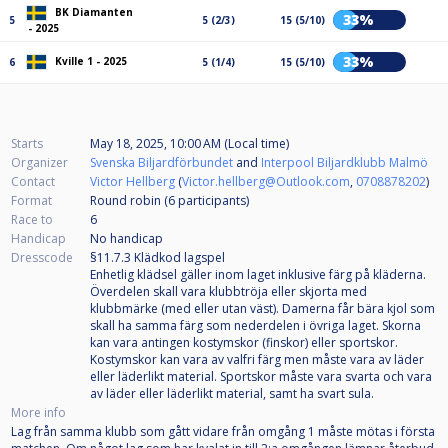
BK Diamanten
33%
5
5 (2/3)
15 (5/10)
- 2025
33%
Kville 1 - 2025
6
5 (1/4)
15 (5/10)
Starts
May 18, 2025, 10:00 AM (Local time)
Organizer
Svenska Biljardförbundet
and
Interpool Biljardklubb Malmö
Contact
Victor Hellberg
(
Victor.hellberg@Outlook.com
,
0708878202
)
Format
Round robin (6
participants
)
Race to
6
Handicap
No handicap
Dresscode
§11.7.3 Klädkod lagspel
Enhetlig klädsel gäller inom laget inklusive färg på kläderna.
Överdelen skall vara klubbtröja eller skjorta med
klubbmärke (med eller utan väst). Damerna får bära kjol som
skall ha samma färg som nederdelen i övriga laget. Skorna
kan vara antingen kostymskor (finskor) eller sportskor.
Kostymskor kan vara av valfri färg men måste vara av läder
eller läderlikt material. Sportskor måste vara svarta och vara
av läder eller läderlikt material, samt ha svart sula.
More info
Lag från samma klubb som gått vidare från omgång 1 måste mötas i första