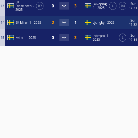
BK
Sun
Falköping
13
Diamanten -
R7
L
R4
1 - 2025
17:33
2025
Sun
14
BK Milen 1 - 2025
Ljungby - 2025
17:32
Sun
Interpool 1 -
15
Kville 1 - 2025
L
2025
19:14