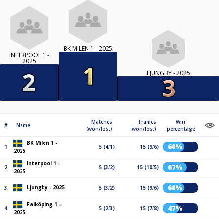
BK MILEN 1 - 2025
INTERPOOL 1 -
2025
LJUNGBY - 2025
Matches
Frames
Win
#
Name
(won/lost)
(won/lost)
percentage
BK Milen 1 -
60%
1
5 (4/1)
15 (9/6)
2025
Interpool 1 -
67%
2
5 (3/2)
15 (10/5)
2025
60%
Ljungby - 2025
3
5 (3/2)
15 (9/6)
Falköping 1 -
47%
4
5 (2/3)
15 (7/8)
2025