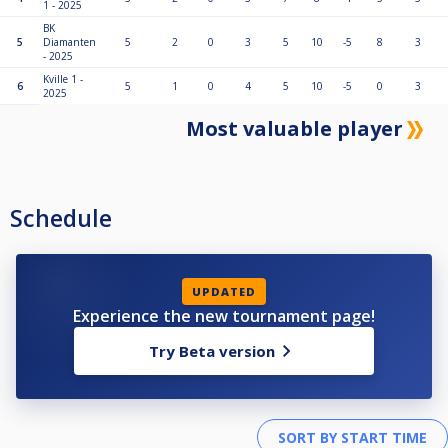
1 - 2025
BK
5
Diamanten
5
2
0
3
5
10
-5
8
3
- 2025
Kville 1 -
6
5
1
0
4
5
10
-5
0
3
2025
Most valuable player
Schedule
UPDATED
Experience the new tournament page!
Try Beta version