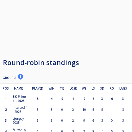
Round-robin standings
GROUP A
POS
NAME
PLAYED
WIN
TIE
LOSE
WS
LS
SD
RO
LAGS
BK Milen
1
5
4
0
1
9
6
3
0
3
1 - 2025
Interpool 1
2
5
3
0
2
10
5
5
1
3
- 2025
Ljungby -
3
5
3
0
2
9
6
3
0
3
2025
Falköping
4
5
2
0
3
7
8
-1
5
5