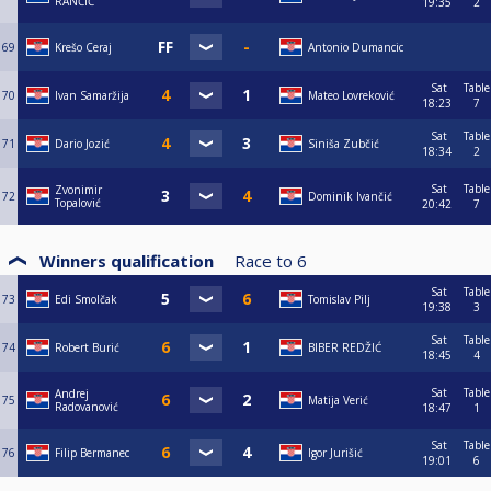
RANČIĆ
19:35
2
69
Krešo Ceraj
Antonio Dumancic
Sat
Table
70
Ivan Samaržija
Mateo Lovreković
18:23
7
Sat
Table
71
Dario Jozić
Siniša Zubčić
18:34
2
Sat
Table
Zvonimir
72
Dominik Ivančić
Topalović
20:42
7
Winners qualification
Race to
6
Sat
Table
73
Edi Smolčak
Tomislav Pilj
19:38
3
Sat
Table
74
Robert Burić
BIBER REDŽIĆ
18:45
4
Sat
Table
Andrej
75
Matija Verić
Radovanović
18:47
1
Sat
Table
76
Filip Bermanec
Igor Jurišić
19:01
6