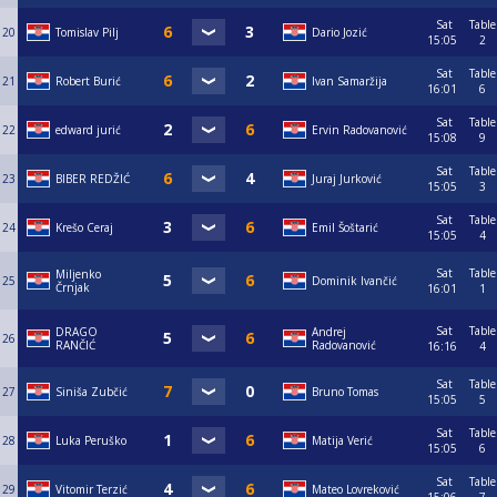
Sat
Table
20
Tomislav Pilj
Dario Jozić
15:05
2
Sat
Table
21
Robert Burić
Ivan Samaržija
16:01
6
Sat
Table
22
edward jurić
Ervin Radovanović
15:08
9
Sat
Table
23
BIBER REDŽIĆ
Juraj Jurković
15:05
3
Sat
Table
24
Krešo Ceraj
Emil Šoštarić
15:05
4
Sat
Table
Miljenko
25
Dominik Ivančić
Črnjak
16:01
1
Sat
Table
DRAGO
Andrej
26
RANČIĆ
Radovanović
16:16
4
Sat
Table
27
Siniša Zubčić
Bruno Tomas
15:05
5
Sat
Table
28
Luka Peruško
Matija Verić
15:05
6
Sat
Table
29
Vitomir Terzić
Mateo Lovreković