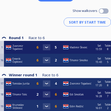
Show walkovers
Round 1
Race to
6
Sat
Table
Zvonimir
1
Vladimir Škvorc
Topalović
15:59
8
Sat
Table
Emerik
16
Tihomir Smolko
Čopković
15:43
5
Winner round 1
Race to
6
Sat
Table
17
Tomislav Juriša
Zvonimir Topalović
17:20
8
Sat
Table
18
Tihomir Tolic
Edi Smolčak
16:28
7
Sat
Table
Krunoslav
19
Edin Redžić
Slišković
16:01
2