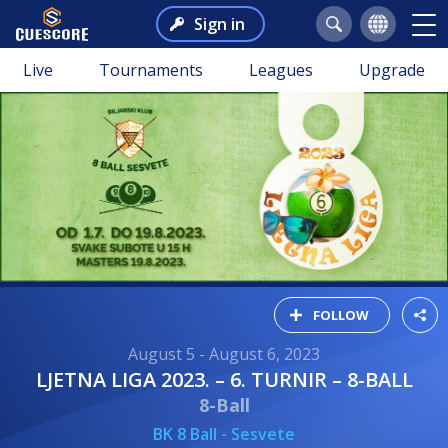
Sign in
Live
Tournaments
Leagues
Upgrade
FOLLOW
August 5 - August 6, 2023
LJETNA LIGA 2023. – 6. TURNIR – 8-BALL
8-Ball
BK 8 Ball - Sesvete