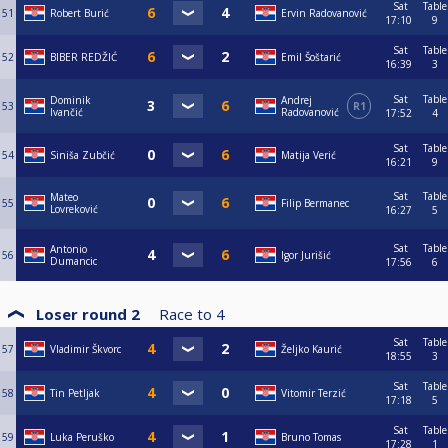
Sat
Table
51
Robert Burić
Ervin Radovanović
17:10
9
Sat
Table
52
BIBER REDŽIĆ
Emil Šoštarić
16:39
3
Sat
Table
Dominik
Andrej
53
R1
Ivančić
Radovanović
17:52
4
Sat
Table
54
Siniša Zubčić
Matija Verić
16:21
9
Sat
Table
Mateo
55
Filip Bermanec
Lovreković
16:27
5
Sat
Table
Antonio
56
Igor Jurišić
Dumancic
17:56
6
Loser round 2
Race to
4
Sat
Table
57
Vladimir Škvorc
Željko Kaurić
18:55
3
Sat
Table
58
Tin Petljak
Vitomir Terzić
17:18
5
Sat
Table
59
Luka Peruško
Bruno Tomas
17:28
1