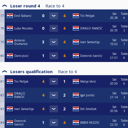
Loser round 4
Race to
4
Sat
Table
77
Emil Šoštarić
Tin Petljak
20:28
6
Sat
Table
78
Luka Peruško
DRAGO RANČIĆ
20:35
2
Sat
Table
Antonio
79
Ivan Samaržija
Dumancic
19:02
7
Sat
Table
80
Dario Jozić
Dominik Ivančić
21:51
6
Losers qualification
Race to
4
Sat
Table
81
Tin Petljak
Matija Verić
20:50
6
Sat
Table
DRAGO
82
Igor Jurišić
RANČIĆ
21:14
2
Sat
Table
83
Ivan Samaržija
Edi Smolčak
20:56
3
Sat
Table
Dominik
84
BIBER REDŽIĆ
Ivančić
22:33
6