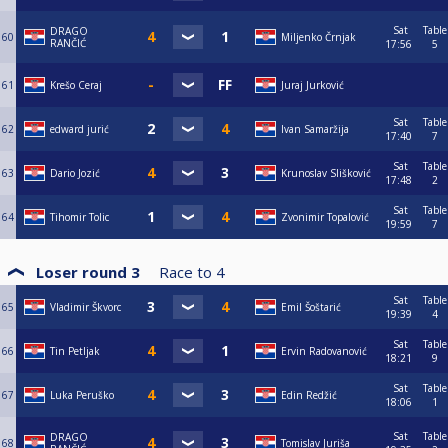
Sat
Table
DRAGO
60
Miljenko Črnjak
RANČIĆ
17:56
5
61
Krešo Ceraj
Juraj Jurković
Sat
Table
62
edward jurić
Ivan Samaržija
17:40
7
Sat
Table
63
Dario Jozić
Krunoslav Slišković
17:48
2
Sat
Table
64
Tihomir Tolic
Zvonimir Topalović
19:59
7
Loser round 3
Race to
4
Sat
Table
65
Vladimir Škvorc
Emil Šoštarić
19:39
4
Sat
Table
66
Tin Petljak
Ervin Radovanović
18:21
9
Sat
Table
67
Luka Peruško
Edin Redžić
18:06
1
Sat
Table
DRAGO
68
Tomislav Juriša