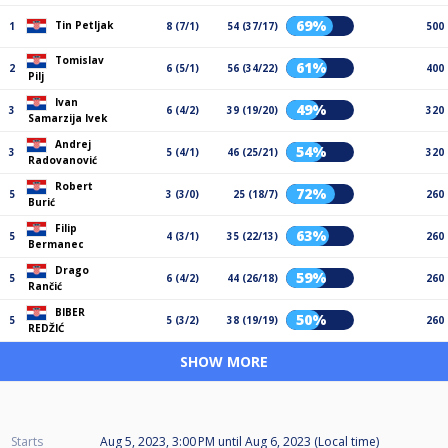
69%
Tin Petljak
1
8 (7/1)
54 (37/17)
500
Tomislav
61%
2
6 (5/1)
56 (34/22)
400
Pilj
Ivan
49%
3
6 (4/2)
39 (19/20)
320
Samarzija Ivek
Andrej
54%
3
5 (4/1)
46 (25/21)
320
Radovanović
Robert
72%
5
3 (3/0)
25 (18/7)
260
Burić
Filip
63%
5
4 (3/1)
35 (22/13)
260
Bermanec
Drago
59%
5
6 (4/2)
44 (26/18)
260
Rančić
BIBER
50%
5
5 (3/2)
38 (19/19)
260
REDŽIĆ
SHOW MORE
Starts
Aug 5, 2023, 3:00 PM
until
Aug 6, 2023 (Local time)