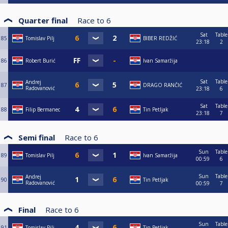
Quarter final
Race to
6
Sat
Table
85
Tomislav Pilj
BIBER REDŽIĆ
23:18
2
86
Robert Burić
Ivan Samaržija
Sat
Table
Andrej
87
DRAGO RANČIĆ
Radovanović
23:18
6
Sat
Table
88
Filip Bermanec
Tin Petljak
23:18
7
Semi final
Race to
6
Sun
Table
89
Tomislav Pilj
Ivan Samaržija
00:59
6
Sun
Table
Andrej
90
Tin Petljak
Radovanović
00:59
7
Final
Race to
6
Sun
Table
91
Tomislav Pilj
Tin Petljak