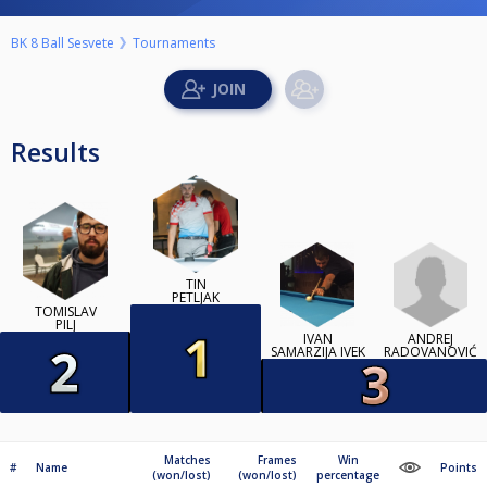
BK 8 Ball Sesvete
Tournaments
Results
TIN
PETLJAK
TOMISLAV
PILJ
ANDREJ
IVAN
RADOVANOVIĆ
SAMARZIJA IVEK
Matches
Frames
Win
#
Name
Points
(won/lost)
(won/lost)
percentage