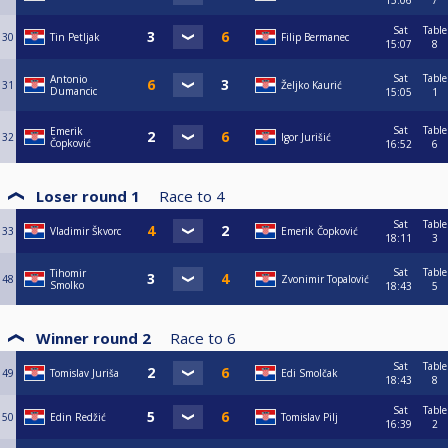
15:06
7
Sat
Table
30
Tin Petljak
Filip Bermanec
15:07
8
Sat
Table
Antonio
31
Željko Kaurić
Dumancic
15:05
1
Sat
Table
Emerik
32
Igor Jurišić
Čopković
16:52
6
Loser round 1
Race to
4
Sat
Table
33
Vladimir Škvorc
Emerik Čopković
18:11
3
Sat
Table
Tihomir
48
Zvonimir Topalović
Smolko
18:43
5
Winner round 2
Race to
6
Sat
Table
49
Tomislav Juriša
Edi Smolčak
18:43
8
Sat
Table
50
Edin Redžić
Tomislav Pilj
16:39
2