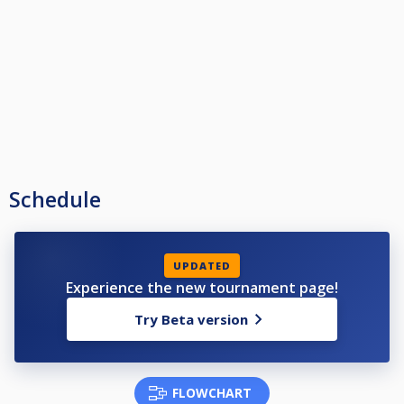
će mu se partija.
· Molimo natjecatelje da ne odugovlače s igrom te da prilagode tempo
igranja trurniru, predviđeno vrijeme susreta je određeno na 75 minuta,
ukoliko nakon pola tog vremena nije odirano polovina susreta,
organizator mogže skratiti broj partija za taj susret.
· Upotreba mobitela nije dozovljena za vrijeme igre.
· Na stolovima 6 i 7 nije dozvoljena konzumacija alkohola, ljubazno molimo
da ne konzumirate alkohol tijekom igre.
· Molimo natjecatelje da ne predaju partiju kada je protivnik na stolu.
· Nesportsko ponašanje (psovanje, bacanje kugli, štapova, ometanje
protivnika i sl.) će sa kažnjavati opomenom tj. davanjem partije protivniku,
a nakon više opomena privremenom ili trajnom zabranom igranja na
turniru.
Schedule
· Kotizacija na turnirnu iznosi 10€ od čega 7€ ide u nagrade (nagrade su za
8 natjecatelja) ostatak za prehranu :).
UPDATED
Experience the new tournament page!
Try Beta version
FLOWCHART