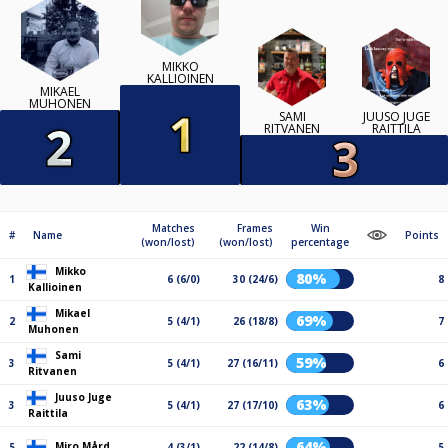
MIKKO
KALLIOINEN
MIKAEL
MUHONEN
SAMI
JUUSO JUGE
RITVANEN
RAITTILA
Matches
Frames
Win
#
Name
Points
(won/lost)
(won/lost)
percentage
Mikko
80%
1
6 (6/0)
30 (24/6)
8
Kallioinen
Mikael
69%
2
5 (4/1)
26 (18/8)
7
Muhonen
Sami
59%
3
5 (4/1)
27 (16/11)
6
Ritvanen
Juuso Juge
63%
3
5 (4/1)
27 (17/10)
6
Raittila
64%
Miro Mård
5
4 (3/1)
22 (14/8)
5