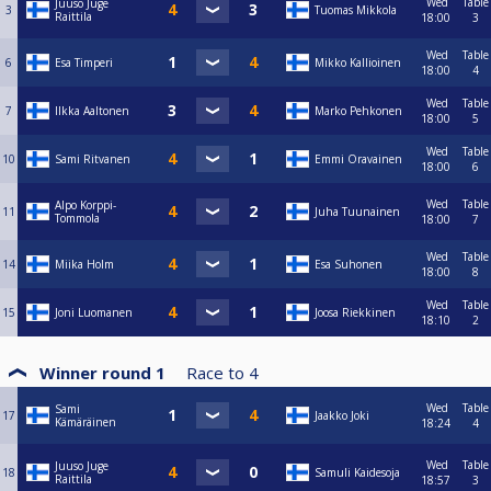
Wed
Table
Juuso Juge
3
Tuomas Mikkola
Raittila
18:00
3
Wed
Table
6
Esa Timperi
Mikko Kallioinen
18:00
4
Wed
Table
7
Ilkka Aaltonen
Marko Pehkonen
18:00
5
Wed
Table
10
Sami Ritvanen
Emmi Oravainen
18:00
6
Wed
Table
Alpo Korppi-
11
Juha Tuunainen
Tommola
18:00
7
Wed
Table
14
Miika Holm
Esa Suhonen
18:00
8
Wed
Table
15
Joni Luomanen
Joosa Riekkinen
18:10
2
Winner round 1
Race to
4
Wed
Table
Sami
17
Jaakko Joki
Kämäräinen
18:24
4
Wed
Table
Juuso Juge
18
Samuli Kaidesoja
Raittila
18:57
3