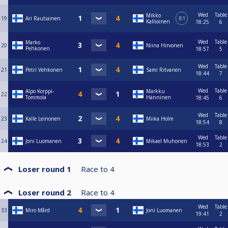
Wed
Table
Mikko
19
Ari Rautiainen
R1
Kallioinen
18:25
6
Wed
Table
Marko
20
Niina Hirvonen
Pehkonen
18:57
5
Wed
Table
21
Petri Vehkonen
Sami Ritvanen
18:44
7
Wed
Table
Alpo Korppi-
Markku
22
Tommola
Hänninen
18:45
6
Wed
Table
23
Kalle Leinonen
Miika Holm
18:54
8
Wed
Table
24
Joni Luomanen
Mikael Muhonen
18:53
2
Loser round 1
Race to
4
Loser round 2
Race to
4
Wed
Table
33
Miro Mård
Joni Luomanen
19:41
2