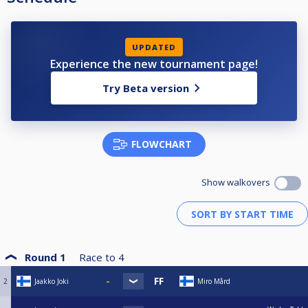
UPDATED
Experience the new tournament page!
Try Beta version
FLOWCHART
Show walkovers
Round 1
Race to
4
2
Jaakko Joki
Miro Mård