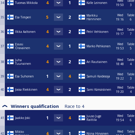
Wed
Table
34
Tuomas Mikkola
Kalle Leinonen
19:50
3
Wed
Table
Markku
35
Esa Timperi
Hänninen
19:16
6
Wed
Table
36
Ilkka Aaltonen
Petri Vehkonen
19:17
7
Wed
Table
Emmi
37
Marko Pehkonen
Oravainen
19:53
5
Wed
Table
Juha
38
Ari Rautiainen
Tuunainen
18:48
4
Wed
Table
39
Esa Suhonen
Samuli Kaidesoja
19:22
3
Wed
Table
40
Joosa Riekkinen
Sami Kämäräinen
19:20
4
Winners qualification
Race to
4
Wed
Table
Juuso Juge
41
Jaakko Joki
Raittila
19:54
6
Wed
Table
Mikko
42
Niina Hirvonen