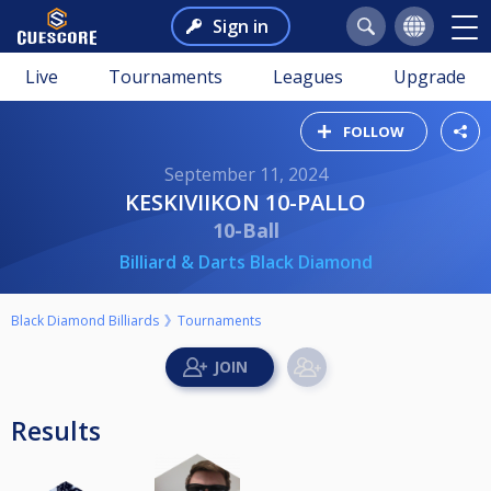
Sign in
Live
Tournaments
Leagues
Upgrade
FOLLOW
September 11, 2024
KESKIVIIKON 10-PALLO
10-Ball
Billiard & Darts Black Diamond
Black Diamond Billiards
Tournaments
Results