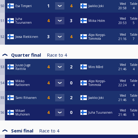
Wed
Table
50
Esa Timperi
Jaakko Joki
20:58
4
Wed
Table
Juha
51
Miika Holm
Tuunainen
20:53
5
Wed
Table
Alpo Korppi-
52
Joosa Riekkinen
Tommola
21:16
7
Quarter final
Race to
4
Wed
Table
Juuso Juge
53
Miro Mård
Raittila
21:46
4
Wed
Table
Mikko
Alpo Korppi-
54
Kallioinen
Tommola
22:24
4
Wed
Table
55
Sami Ritvanen
Jaakko Joki
21:46
6
Wed
Table
Mikael
56
Juha Tuunainen
Muhonen
21:46
5
Semi final
Race to
4