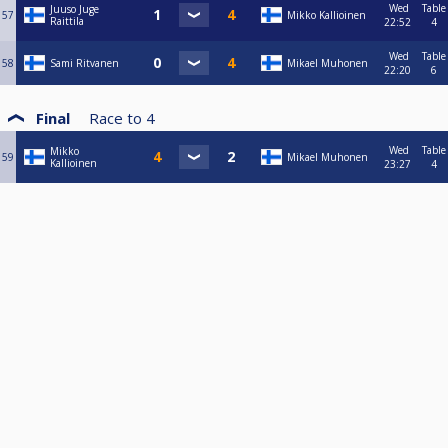
Wed
Table
Juuso Juge
57
Mikko Kallioinen
Raittila
22:52
4
Wed
Table
58
Sami Ritvanen
Mikael Muhonen
22:20
6
Final
Race to
4
Wed
Table
Mikko
59
Mikael Muhonen
Kallioinen
23:27
4