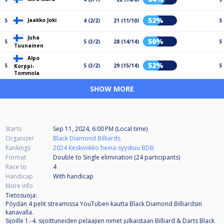
52%
Jaakko Joki
5
4 (2/2)
21 (11/10)
5
Juha
50%
5
5 (3/2)
28 (14/14)
5
Tuunainen
Alpo
52%
5
5 (3/2)
29 (15/14)
5
Korppi-
Tommola
SHOW MORE
Starts
Sep 11, 2024, 6:00 PM (Local time)
Organizer
Black Diamond Billiards
Rankings
2024 Keskiviikko heinä-syyskuu BDB
Format
Double to Single elimination (24
participants
)
Race to
4
Handicap
With handicap
More info
Tietosuoja:
Pöydän 4 pelit streamissa YouTuben kautta Black Diamond Billiardsin
kanavalla.
Sijoille 1.-4. sijoittuneiden pelaajien nimet julkaistaan Billiard & Darts Black