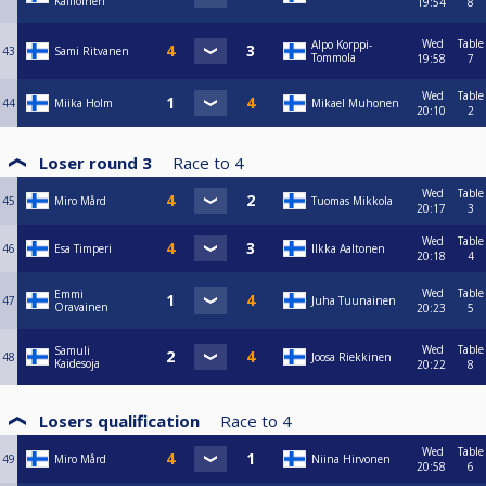
Kallioinen
19:54
8
Wed
Table
Alpo Korppi-
43
Sami Ritvanen
Tommola
19:58
7
Wed
Table
44
Miika Holm
Mikael Muhonen
20:10
2
Loser round 3
Race to
4
Wed
Table
45
Miro Mård
Tuomas Mikkola
20:17
3
Wed
Table
46
Esa Timperi
Ilkka Aaltonen
20:18
4
Wed
Table
Emmi
47
Juha Tuunainen
Oravainen
20:23
5
Wed
Table
Samuli
48
Joosa Riekkinen
Kaidesoja
20:22
8
Losers qualification
Race to
4
Wed
Table
49
Miro Mård
Niina Hirvonen
20:58
6