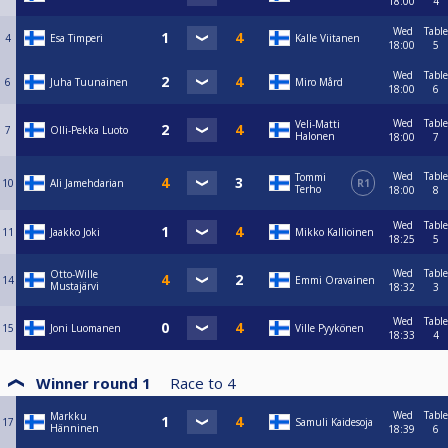
18:00
4
Wed
Table
4
Esa Timperi
Kalle Viitanen
18:00
5
Wed
Table
6
Juha Tuunainen
Miro Mård
18:00
6
Wed
Table
Veli-Matti
7
Olli-Pekka Luoto
Halonen
18:00
7
Wed
Table
Tommi
10
Ali Jamehdarian
R1
Terho
18:00
8
Wed
Table
11
Jaakko Joki
Mikko Kallioinen
18:25
5
Wed
Table
Otto-Wille
14
Emmi Oravainen
Mustajärvi
18:32
3
Wed
Table
15
Joni Luomanen
Ville Pyykönen
18:33
4
Winner round 1
Race to
4
Wed
Table
Markku
17
Samuli Kaidesoja
Hänninen
18:39
6