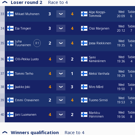
Loser round 2
Race to
4
Wed
Table
Alpo Korppi-
33
Mikael Muhonen
Tommola
20:09
6
Wed
Table
34
Esa Timperi
Ossi Marjanen
20:12
7
Wed
Table
Juha
35
R1
Joosa Riekkinen
Tuunainen
19:35
6
Wed
Table
Sami
36
Olli-Pekka Luoto
Kämäräinen
19:36
4
Wed
Table
37
Tommi Terho
Aleksi Vanhala
19:29
5
Wed
Table
38
Jaakko Joki
Miro Mård
19:50
3
Wed
Table
39
Emmi Oravainen
Tuomo Sirniö
19:53
5
Wed
Table
Markku
40
Joni Luomanen
Hänninen
19:56
8
Winners qualification
Race to
4