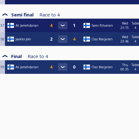
Semi final
Race to
4
Wed
Table
57
Ali Jamehdarian
Sami Ritvanen
23:15
4
Wed
Table
58
Jaakko Joki
Ossi Marjanen
23:46
4
Final
Race to
4
Thu
Table
59
Ali Jamehdarian
Ossi Marjanen
00:35
4