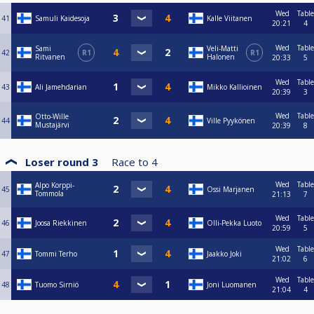
Wed
Table
41
Samuli Kaidesoja
Kalle Viitanen
20:21
4
Wed
Table
Sami
Veli-Matti
42
R1
R1
Ritvanen
Halonen
20:33
5
Wed
Table
43
Ali Jamehdarian
Mikko Kallioinen
20:39
3
Wed
Table
Otto-Wille
44
Ville Pyykönen
Mustajärvi
20:39
8
Loser round 3
Race to
4
Wed
Table
Alpo Korppi-
45
Ossi Marjanen
Tommola
21:13
7
Wed
Table
46
Joosa Riekkinen
Olli-Pekka Luoto
20:59
5
Wed
Table
47
Tommi Terho
Jaakko Joki
21:02
6
Wed
Table
48
Tuomo Sirniö
Joni Luomanen
21:04
4