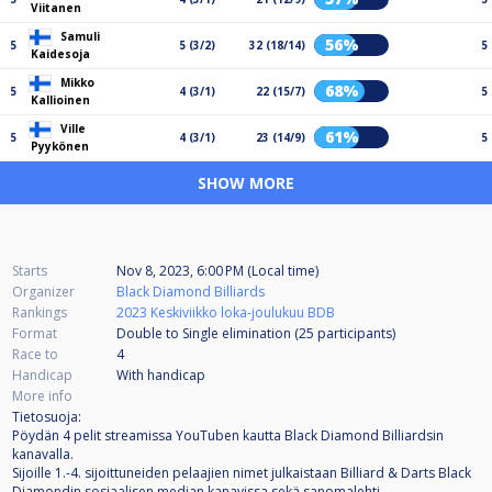
Viitanen
Samuli
56%
5
5 (3/2)
32 (18/14)
5
Kaidesoja
Mikko
68%
5
4 (3/1)
22 (15/7)
5
Kallioinen
Ville
61%
5
4 (3/1)
23 (14/9)
5
Pyykönen
SHOW MORE
Starts
Nov 8, 2023, 6:00 PM (Local time)
Organizer
Black Diamond Billiards
Rankings
2023 Keskiviikko loka-joulukuu BDB
Format
Double to Single elimination (25
participants
)
Race to
4
Handicap
With handicap
More info
Tietosuoja:
Pöydän 4 pelit streamissa YouTuben kautta Black Diamond Billiardsin
kanavalla.
Sijoille 1.-4. sijoittuneiden pelaajien nimet julkaistaan Billiard & Darts Black
Diamondin sosiaalisen median kanavissa sekä sanomalehti