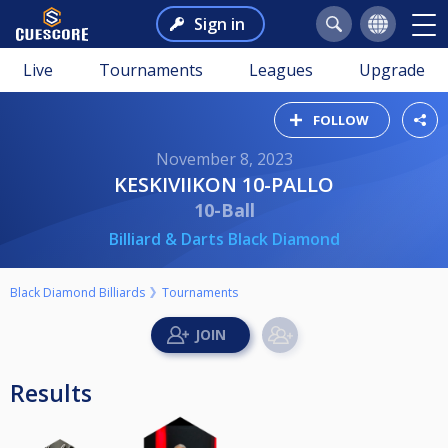
Sign in
Live
Tournaments
Leagues
Upgrade
FOLLOW
November 8, 2023
KESKIVIIKON 10-PALLO
10-Ball
Billiard & Darts Black Diamond
Black Diamond Billiards
Tournaments
Results