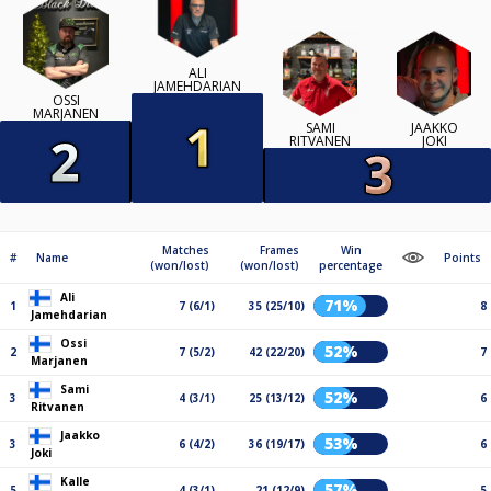
ALI
JAMEHDARIAN
OSSI
MARJANEN
SAMI
JAAKKO
RITVANEN
JOKI
Matches
Frames
Win
#
Name
Points
(won/lost)
(won/lost)
percentage
Ali
71%
1
7 (6/1)
35 (25/10)
8
Jamehdarian
Ossi
52%
2
7 (5/2)
42 (22/20)
7
Marjanen
Sami
52%
3
4 (3/1)
25 (13/12)
6
Ritvanen
Jaakko
53%
3
6 (4/2)
36 (19/17)
6
Joki
Kalle
57%
5
4 (3/1)
21 (12/9)
5