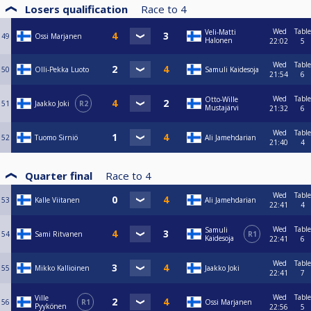
Losers qualification
Race to
4
Wed
Table
Veli-Matti
49
Ossi Marjanen
Halonen
22:02
5
Wed
Table
50
Olli-Pekka Luoto
Samuli Kaidesoja
21:54
6
Wed
Table
Otto-Wille
51
Jaakko Joki
R2
Mustajärvi
21:32
6
Wed
Table
52
Tuomo Sirniö
Ali Jamehdarian
21:40
4
Quarter final
Race to
4
Wed
Table
53
Kalle Viitanen
Ali Jamehdarian
22:41
4
Wed
Table
Samuli
54
Sami Ritvanen
R1
Kaidesoja
22:41
6
Wed
Table
55
Mikko Kallioinen
Jaakko Joki
22:41
7
Wed
Table
Ville
56
R1
Ossi Marjanen
Pyykönen
22:56
5