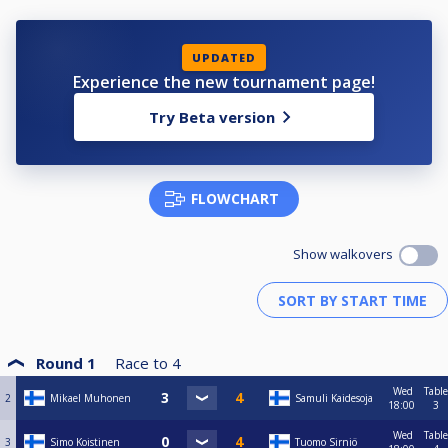
UPDATED
Experience the new tournament page!
Try Beta version
FLOWCHART
Show walkovers
Round 1
Race to
4
Wed
Table
2
Mikael Muhonen
Samuli Kaidesoja
18:00
3
Wed
Table
3
Simo Koistinen
Tuomo Sirniö