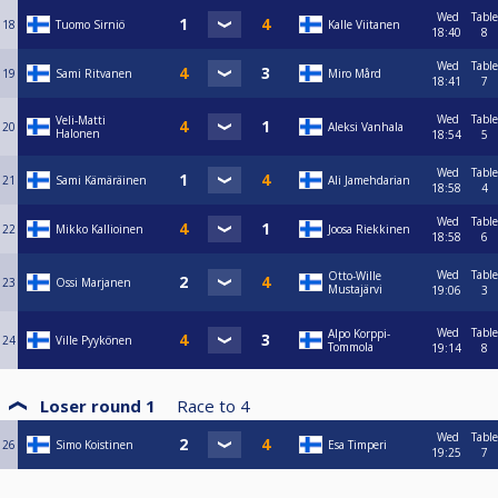
Wed
Table
18
Tuomo Sirniö
Kalle Viitanen
18:40
8
Wed
Table
19
Sami Ritvanen
Miro Mård
18:41
7
Wed
Table
Veli-Matti
20
Aleksi Vanhala
Halonen
18:54
5
Wed
Table
21
Sami Kämäräinen
Ali Jamehdarian
18:58
4
Wed
Table
22
Mikko Kallioinen
Joosa Riekkinen
18:58
6
Wed
Table
Otto-Wille
23
Ossi Marjanen
Mustajärvi
19:06
3
Wed
Table
Alpo Korppi-
24
Ville Pyykönen
Tommola
19:14
8
Loser round 1
Race to
4
Wed
Table
26
Simo Koistinen
Esa Timperi
19:25
7