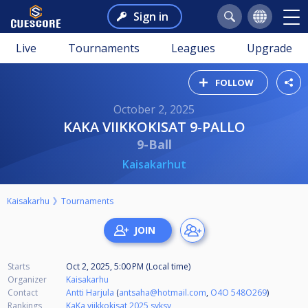
Sign in
Live
Tournaments
Leagues
Upgrade
FOLLOW
October 2, 2025
KAKA VIIKKOKISAT 9-PALLO
9-Ball
Kaisakarhut
Kaisakarhu
Tournaments
Starts
Oct 2, 2025, 5:00 PM (Local time)
Organizer
Kaisakarhu
Contact
Antti Harjula
(
antsaha@hotmail.com
,
O4O 548O269
)
Rankings
KaKa viikkokisat 2025 syksy