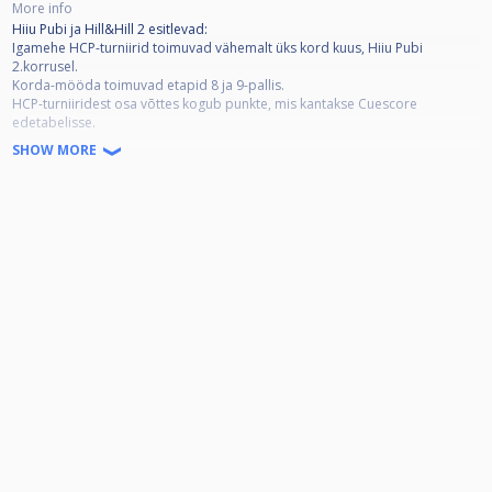
More info
Hiiu Pubi ja Hill&Hill 2 esitlevad:
Igamehe HCP-turniirid toimuvad vähemalt üks kord kuus, Hiiu Pubi
2.korrusel.
Korda-mööda toimuvad etapid 8 ja 9-pallis.
HCP-turniiridest osa võttes kogub punkte, mis kantakse Cuescore
edetabelisse.
Edetabeli alusel saavad 16 parimat mängijat finaaletapile, mis toimub
SHOW MORE
2025.aasta suve alguses.
Igalt etapilt läheb osa sisseostudest finaal etapi POT’i.
Iga etapi parimatele auhinnad sponsoritelt, koostööpartneritelt ja teistelt
toetajatelt.
Samuti on pannud toetajad finaali peale rahaliste auhindade välja ka
erinevaid auhindu.
Toetajad on:
SELVER Taltech korvpall
Mezz Cues
MIRAI
Holly Case
Coffee People
Amber Distribution
Johhnie Walker
Coca-Cola
Tanker