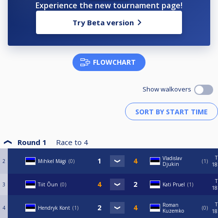
Experience the new tournament page!
Try Beta version
FLOWCHART
Show walkovers
Round 1
Race to
4
T
Vladislav
2
Mihkel Mägi
0
1
Djukin
18
T
3
Tiit Õun
0
Kati Pruel
1
18
T
Roman
4
Hendryk Kont
1
0
Kuzemko
18