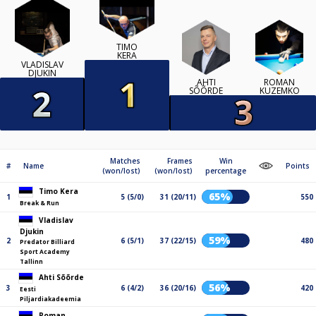
TIMO
KERA
VLADISLAV
DJUKIN
AHTI
ROMAN
SÕÕRDE
KUZEMKO
Matches
Frames
Win
#
Name
Points
(won/lost)
(won/lost)
percentage
Timo Kera
65%
1
5 (5/0)
31 (20/11)
550
Break & Run
Vladislav
Djukin
59%
2
6 (5/1)
37 (22/15)
480
Predator Billiard
Sport Academy
Tallinn
Ahti Sõõrde
56%
3
6 (4/2)
36 (20/16)
420
Eesti
Piljardiakadeemia
Roman