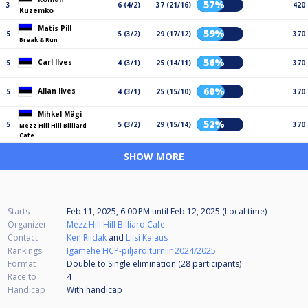
57%
3
6 (4/2)
37 (21/16)
420
Kuzemko
Matis Pill
59%
5
5 (3/2)
29 (17/12)
370
Break & Run
56%
Carl Ilves
5
4 (3/1)
25 (14/11)
370
60%
Allan Ilves
5
4 (3/1)
25 (15/10)
370
Mihkel Mägi
52%
5
5 (3/2)
29 (15/14)
370
Mezz Hill Hill Billiard
Cafe
SHOW MORE
Starts
Feb 11, 2025, 6:00 PM
until
Feb 12, 2025 (Local time)
Organizer
Mezz Hill Hill Billiard Cafe
Contact
Ken Riidak
and
Liisi Kalaus
Rankings
Igamehe HCP-piljarditurniir 2024/2025
Format
Double to Single elimination (28
participants
)
Race to
4
Handicap
With handicap