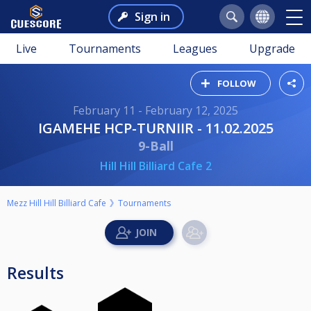
Sign in
Live
Tournaments
Leagues
Upgrade
FOLLOW
February 11 - February 12, 2025
IGAMEHE HCP-TURNIIR - 11.02.2025
9-Ball
Hill Hill Billiard Cafe 2
Mezz Hill Hill Billiard Cafe
Tournaments
Results