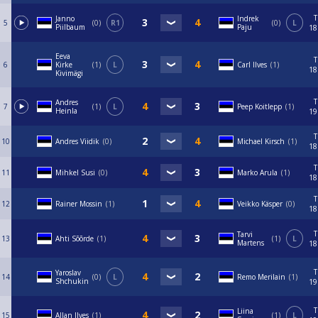
T
Janno
Indrek
5
0
R1
0
L
Piilbaum
Paju
18
Eeva
T
6
Kirke
1
L
Carl Ilves
1
18
Kivimägi
T
Andres
7
1
L
Peep Koitlepp
1
Heinla
19
T
10
Andres Viidik
0
Michael Kirsch
1
18
T
11
Mihkel Susi
0
Marko Arula
1
18
T
12
Rainer Mossin
1
Veikko Käsper
0
18
T
Tarvi
13
Ahti Sõõrde
1
1
L
Martens
18
T
Yaroslav
14
0
L
Remo Merilain
1
Shchukin
19
T
Liina
15
Allan Ilves
1
1
L