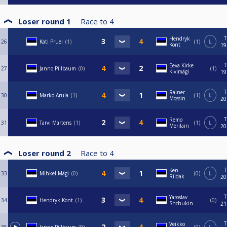
Loser round 1
Race to
4
T
Hendryk
26
Kati Pruel
1
1
L
Kont
19
T
Eeva Kirke
27
Janno Piilbaum
0
1
Kivimägi
19
T
Rainer
30
Marko Arula
1
1
L
Mossin
20
T
Remo
31
Tarvi Martens
1
1
L
Merilain
20
Loser round 2
Race to
4
T
Ken
33
Mihkel Mägi
0
0
L
Riidak
20
T
Yaroslav
34
Hendryk Kont
1
0
Shchukin
21
T
Veikko