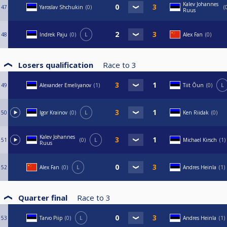
Kalev Johannes
47
Yaroslav Shchukin
0
Ruus
48
Indrek Paju
0
L
Alex Fan
0
Losers qualification
Race to
3
49
Alexander Emeliyanov
1
Tiit Õun
0
L
50
Igor Krainov
0
L
Ken Riidak
0
Kalev Johannes
51
0
L
Michael Kirsch
1
Ruus
52
Alex Fan
0
L
Andres Heinla
1
Quarter final
Race to
3
53
Tarvo Piip
0
L
Andres Heinla
1