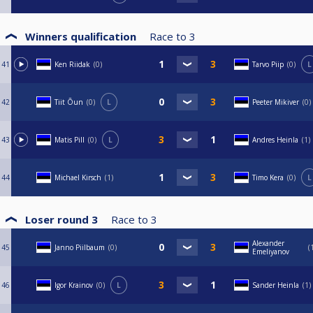
Winners qualification
Race to
3
41
Ken Riidak
0
Tarvo Piip
0
L
42
Tiit Õun
0
L
Peeter Mikiver
0
43
Matis Pill
0
L
Andres Heinla
1
44
Michael Kirsch
1
Timo Kera
0
L
Loser round 3
Race to
3
Alexander
45
Janno Piilbaum
0
Emeliyanov
46
Igor Krainov
0
L
Sander Heinla
1