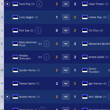
3
Tarvo Piip
0
L
Oscar Tirman
1
4
Liina Saagim
1
Indrek Paju
0
5
Priit Sisa
0
L
Tiit Õun
0
Kalev Johannes
6
0
L
Aleksandra Banah
Ruus
Yaroslav
7
0
L
Andres Saidlo
1
Shchukin
Dmitri
10
Sander Heinla
1
Tšurakov
11
Toomas Saarts
1
Igor Krainov
0
12
Andres Heinla
1
Ahti Sõõrde
1