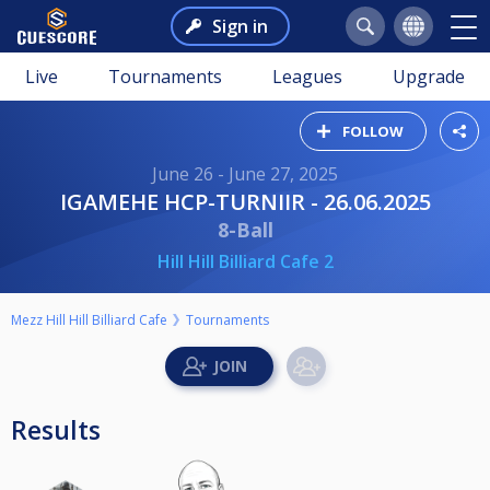
Sign in
Live
Tournaments
Leagues
Upgrade
FOLLOW
June 26 - June 27, 2025
IGAMEHE HCP-TURNIIR - 26.06.2025
8-Ball
Hill Hill Billiard Cafe 2
Mezz Hill Hill Billiard Cafe
Tournaments
Results