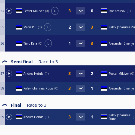
54
Peeter Mikiver
0
L
Igor Krainov
0
55
Matis Pill
0
L
Kalev Johannes R
56
Timo Kera
0
L
Alexander Emeliya
Semi final
Race to
3
57
Andres Heinla
1
Peeter Mikiver
0
58
Kalev Johannes Ruus
0
Alexander Emeliya
Final
Race to
3
Kalev Johannes
59
Andres Heinla
1
Ruus