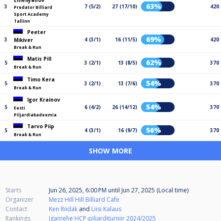
Emeliyanov
63%
3
7 (5/2)
27 (17/10)
420
Predator Billiard
Sport Academy
Tallinn
Peeter
69%
3
4 (3/1)
16 (11/5)
420
Mikiver
Break & Run
Matis Pill
62%
5
3 (2/1)
13 (8/5)
370
Break & Run
Timo Kera
54%
5
3 (2/1)
13 (7/6)
370
Break & Run
Igor Krainov
54%
5
6 (4/2)
26 (14/12)
370
Eesti
Piljardiakadeemia
Tarvo Piip
56%
5
4 (3/1)
16 (9/7)
370
Break & Run
SHOW MORE
Starts
Jun 26, 2025, 6:00 PM
until
Jun 27, 2025 (Local time)
Organizer
Mezz Hill Hill Billiard Cafe
Contact
Ken Riidak
and
Liisi Kalaus
Rankings
Igamehe HCP-piljarditurniir 2024/2025