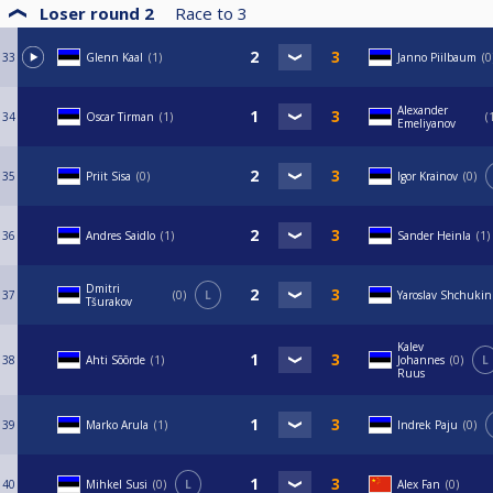
Loser round 2
Race to
3
33
Glenn Kaal
1
Janno Piilbaum
0
Alexander
34
Oscar Tirman
1
Emeliyanov
35
Priit Sisa
0
Igor Krainov
0
36
Andres Saidlo
1
Sander Heinla
1
Dmitri
37
0
L
Yaroslav Shchukin
Tšurakov
Kalev
38
Ahti Sõõrde
1
Johannes
0
L
Ruus
39
Marko Arula
1
Indrek Paju
0
40
Mihkel Susi
0
L
Alex Fan
0