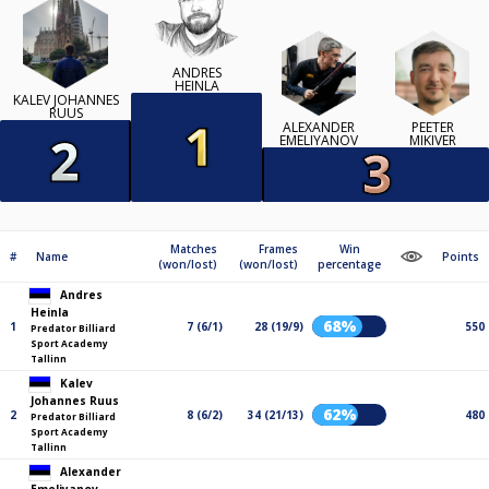
ANDRES
HEINLA
KALEV JOHANNES
RUUS
ALEXANDER
PEETER
EMELIYANOV
MIKIVER
Matches
Frames
Win
#
Name
Points
(won/lost)
(won/lost)
percentage
Andres
Heinla
68%
1
7 (6/1)
28 (19/9)
550
Predator Billiard
Sport Academy
Tallinn
Kalev
Johannes Ruus
62%
2
8 (6/2)
34 (21/13)
480
Predator Billiard
Sport Academy
Tallinn
Alexander