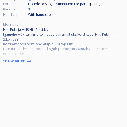
Format
Double to Single elimination (28
participants
)
Race to
3
Handicap
With handicap
More info
Hiiu Pubi ja Hill&Hill 2 esitlevad:
Igamehe HCP-turniirid toimuvad vähemalt üks kord kuus, Hiiu Pubi
2.korrusel.
Korda-mööda toimuvad etapid 8 ja 9-pallis.
HCP-turniiridest osa võttes kogub punkte, mis kantakse Cuescore
edetabelisse.
Edetabeli alusel saavad 16 parimat mängijat finaaletapile, mis toimub
SHOW MORE
2025.aasta Augustis.
Igalt etapilt läheb osa sisseostudest finaal etapi POT’i.
Iga etapi parimatele auhinnad sponsoritelt, koostööpartneritelt ja teistelt
toetajatelt.
Samuti on pannud toetajad finaali peale rahaliste auhindade välja ka
erinevaid auhindu.
Toetajad on:
SELVER Taltech korvpall
Mezz Cues
MIRAI
Holly Case
Coffee People