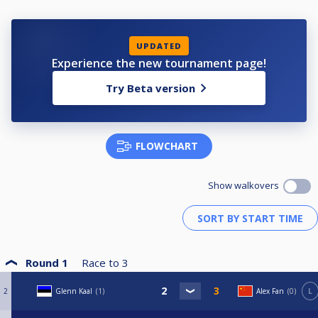
UPDATED
Experience the new tournament page!
Try Beta version
FLOWCHART
Show walkovers
Round 1
Race to
3
2
Glenn Kaal
1
Alex Fan
0
L