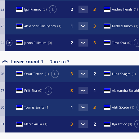
22
Igor Krainov
0
L
Andres Heinla
1
23
Alexander Emeliyanov
1
Michael Kirsch
1
24
Janno Piilbaum
0
Timo Kera
0
L
Loser round 1
Race to
3
26
Oscar Tirman
1
L
Liina Saagim
1
27
Priit Sisa
0
L
Aleksandra Banah
30
Toomas Saarts
1
Ahti Sõõrde
1
31
Marko Arula
1
Ilya Kotlov
0
L