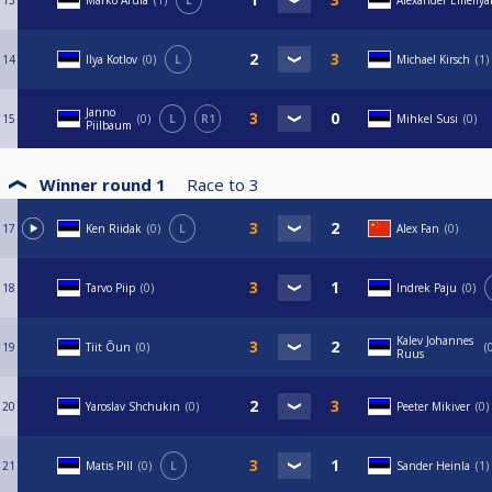
13
Marko Arula
1
L
Alexander Emeliya
14
Ilya Kotlov
0
L
Michael Kirsch
1
Janno
15
0
L
R1
Mihkel Susi
0
Piilbaum
Winner round 1
Race to
3
17
Ken Riidak
0
L
Alex Fan
0
18
Tarvo Piip
0
Indrek Paju
0
Kalev Johannes
19
Tiit Õun
0
Ruus
20
Yaroslav Shchukin
0
Peeter Mikiver
0
21
Matis Pill
0
L
Sander Heinla
1