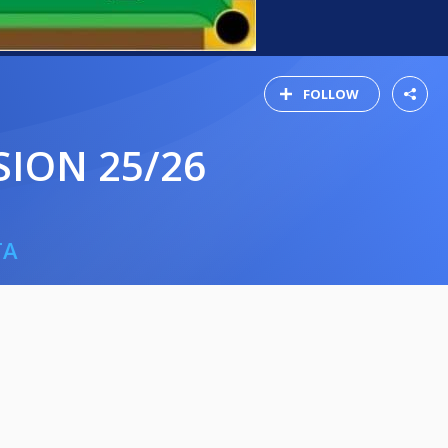
FOLLOW
SION 25/26
TA