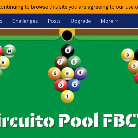
 continuing to browse this site you are agreeing to our use o
s
Challenges
Posts
Upgrade
More