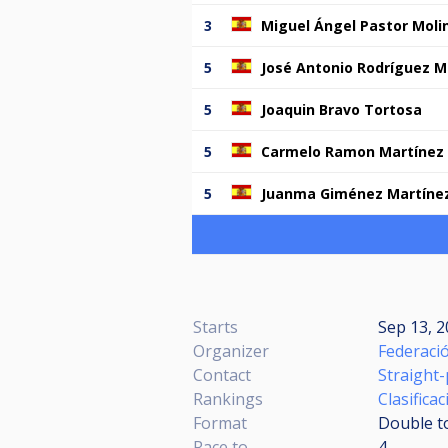
3
Miguel Ángel Pastor Moli
5
José Antonio Rodríguez M
5
Joaquin Bravo Tortosa
5
Carmelo Ramon Martínez
5
Juanma Giménez Martíne
Starts
Sep 13, 2
Organizer
Federació
Contact
Straight
Rankings
Clasifica
Format
Double to
Race to
4