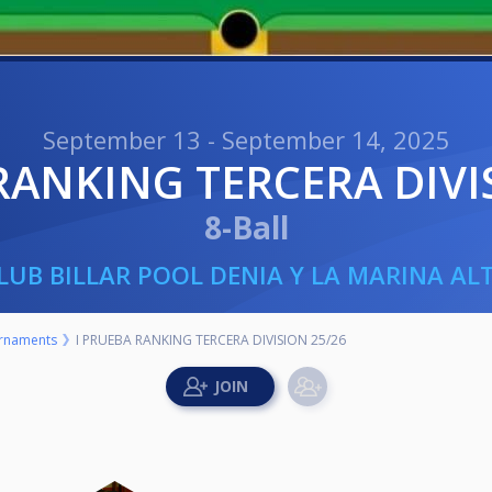
September 13 - September 14, 2025
 RANKING TERCERA DIVI
8-Ball
LUB BILLAR POOL DENIA Y LA MARINA AL
rnaments
I PRUEBA RANKING TERCERA DIVISION 25/26