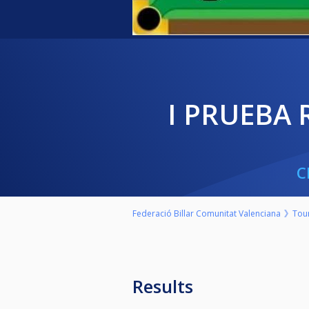
I PRUEBA
C
Federació Billar Comunitat Valenciana
Tou
Results