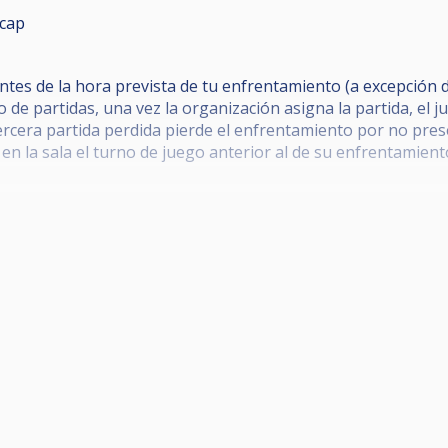
cap
s de la hora prevista de tu enfrentamiento (a excepción de
 de partidas, una vez la organización asigna la partida, el
tercera partida perdida pierde el enfrentamiento por no pres
en la sala el turno de juego anterior al de su enfrentamient
as en la zona de juego, así como el uso del telf. móvil duran
monestaciones son las acordadas en la pasada reunión.
solicita abandonar temporalmente la
su turno .
 REUNION DE POOL, SON DE ABSOLUTO CUMPLIMIENTO