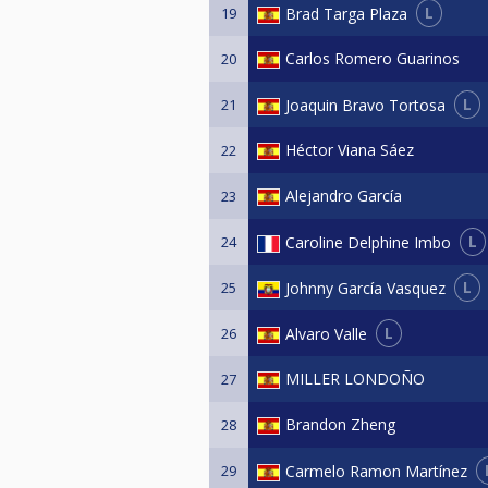
L
Brad Targa Plaza
19
Carlos Romero Guarinos
20
L
Joaquin Bravo Tortosa
21
Héctor Viana Sáez
22
Alejandro García
23
L
Caroline Delphine Imbo
24
L
Johnny García Vasquez
25
L
Alvaro Valle
26
MILLER LONDOÑO
27
Brandon Zheng
28
Carmelo Ramon Martínez
29