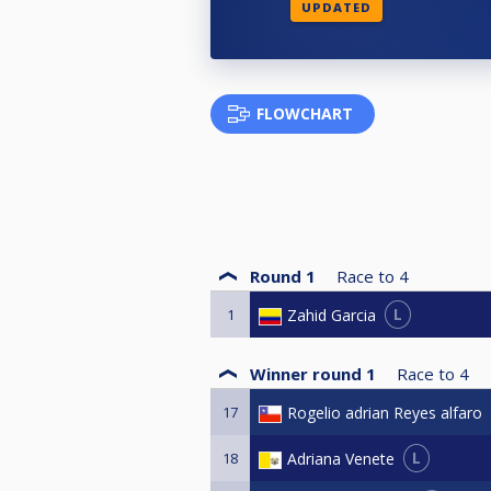
UPDATED
FLOWCHART
Round 1
Race to
4
L
Zahid Garcia
1
Winner round 1
Race to
4
Rogelio adrian Reyes alfaro
17
L
Adriana Venete
18