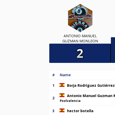
ANTONIO MANUEL
GUZMAN MONLEON
#
Name
1
Borja Rodríguez Gutiérrez
Antonio Manuel Guzman 
2
Poolvalencia
3
hector botella