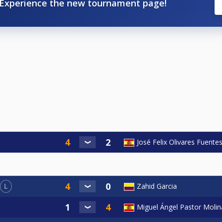
Experience the new tournament page!
José Felix Olivares Fuente
L
Zahid Garcia
Miguel Ángel Pastor Molin