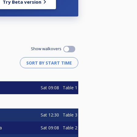
Try Beta version
Show walkovers
Sat
09:08
Table 1
s
Sat
12:30
Table 3
Sat
09:08
Table 2
a