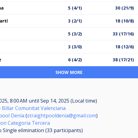
na
5 (4/1)
30 (21/9)
artí
3 (2/1)
18 (10/8)
5 (3/2)
33 (17/16)
3 (3/0)
18 (12/6)
z
6 (4/2)
38 (17/21)
SHOW MORE
025, 8:00 AM
until
Sep 14, 2025 (Local time)
 Billar Comunitat Valenciana
-pool Denia
(
straightpooldenia@gmail.com
)
cion Categoria Tercera
 Single elimination (33
participants
)