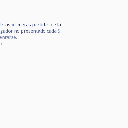
 las primeras partidas de la
 jugador no presentado cada 5
entarse.
o.
te la partida; con sanciones por