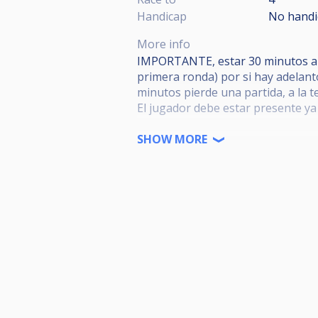
Handicap
No handi
More info
IMPORTANTE, estar 30 minutos ante
primera ronda) por si hay adelanto
minutos pierde una partida, a la 
El jugador debe estar presente ya 
Prohibido: fuma, bebidas alcohólic
SHOW MORE
incumplimiento del reglamento.
Las normas de tiempo, comida y a
PAUSA Y TIEMPO. - Si el jugador 
mesa, solo podrá hacerlo durante 
LAS NORMAS ESTABLECIDAS EN