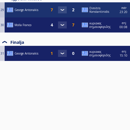
mër
Dimitris
29
George Antonakis
Konstantinidis
23:20
enj
κυριακος
30
Molla Franco
σημαιοφοριδης
00:08
Finalja
enj
κυριακος
31
George Antonakis
σημαιοφοριδης
15:10