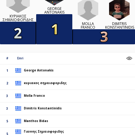
GEORGE
ANTONAKIS
ΚΥΡΙΑΚΟΣ
ΣΗΜΑΙΟΦΟΡΙΔΗΣ
MOLLA
DIMITRIS
FRANCO
KONSTANTINIDIS
#
Emri
George Antonakis
1
κυριακος σημαιοφοριδης
2
Molla Franco
3
Dimitris Konstantinidis
3
Manthos Bidas
5
Γιαννης Σημαιοφοριδης
5