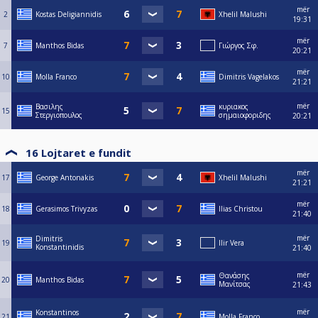
mër
2
Kostas Deligiannidis
Xhelil Malushi
19:31
mër
7
Manthos Bidas
Γιώργος Σφ.
20:21
mër
10
Molla Franco
Dimitris Vagelakos
21:21
mër
Βασιλης
κυριακος
15
Στεργιοπουλος
σημαιοφοριδης
20:21
16 Lojtaret e fundit
mër
17
George Antonakis
Xhelil Malushi
21:21
mër
18
Gerasimos Trivyzas
Ilias Christou
21:40
mër
Dimitris
19
Ilir Vera
Konstantinidis
21:40
mër
Θανάσης
20
Manthos Bidas
Μανίτσας
21:43
mër
Konstantinos
21
Molla Franco