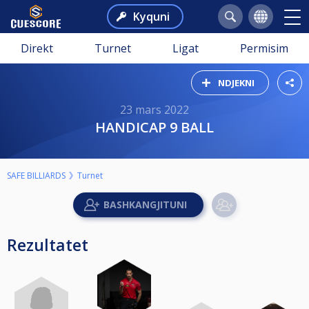
Kyquni
Direkt
Turnet
Ligat
Permisim
NDJEKNI
23 mars 2022
HANDICAP 9 BALL
SAFE BILLIARDS
Turnet
Rezultatet