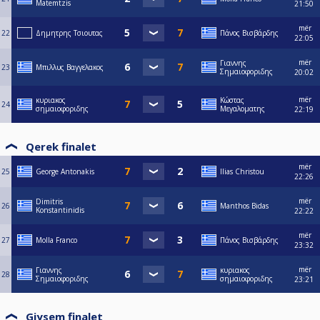
Matemtzis
21:50
mër
22
Δημητρης Τσιουτας
Πάνος Βισβάρδης
22:05
mër
Γιαννης
23
Μπιλλυς Βαγγελακος
Σημαιοφοριδης
20:02
mër
κυριακος
Κώστας
24
σημαιοφοριδης
Μεγαλοματης
22:19
Qerek finalet
mër
25
George Antonakis
Ilias Christou
22:26
mër
Dimitris
26
Manthos Bidas
Konstantinidis
22:22
mër
27
Molla Franco
Πάνος Βισβάρδης
23:32
mër
Γιαννης
κυριακος
28
Σημαιοφοριδης
σημαιοφοριδης
23:21
Gjysem finalet