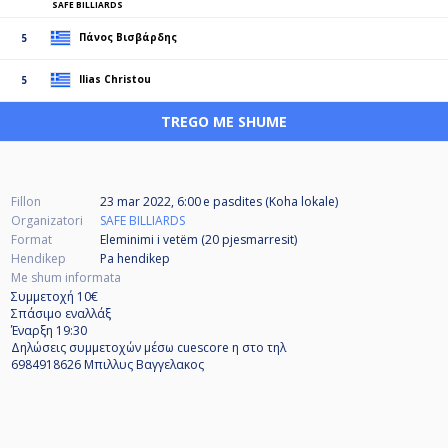
SAFE BILLIARDS
Πάνος Βισβάρδης
5
Ilias Christou
5
TREGO ME SHUME
Fillon
23 mar 2022, 6:00 e pasdites (Koha lokale)
Organizatori
SAFE BILLIARDS
Format
Eleminimi i vetëm (20
pjesmarresit
)
Hendikep
Pa hendikep
Me shum informata
Συμμετοχή 10€
Σπάσιμο εναλλάξ
Έναρξη 19:30
Δηλώσεις συμμετοχών μέσω cuescore η στο τηλ
6984918626 Μπιλλυς Βαγγελακος