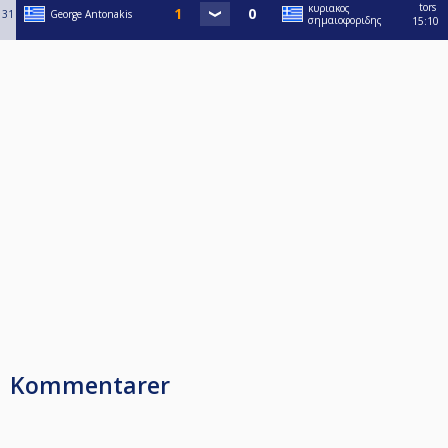
tors
κυριακος
31
George Antonakis
σημαιοφοριδης
15:10
Kommentarer