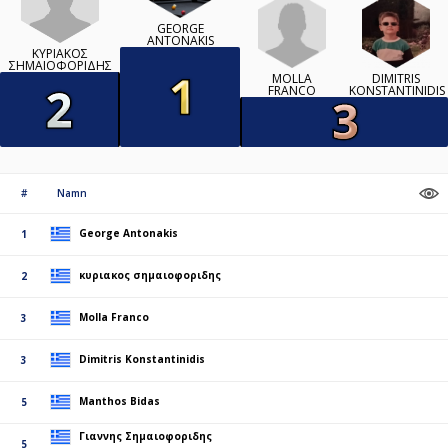
GEORGE
ANTONAKIS
ΚΥΡΙΑΚΟΣ
ΣΗΜΑΙΟΦΟΡΙΔΗΣ
MOLLA
DIMITRIS
FRANCO
KONSTANTINIDIS
#
Namn
George Antonakis
1
κυριακος σημαιοφοριδης
2
Molla Franco
3
Dimitris Konstantinidis
3
Manthos Bidas
5
Γιαννης Σημαιοφοριδης
5