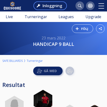
Inloggning
Live
Turneringar
Leagues
Upgrade
FÖLJ
23 mars 2022
HANDICAP 9 BALL
SAFE BILLIARDS
Turneringar
Resultat