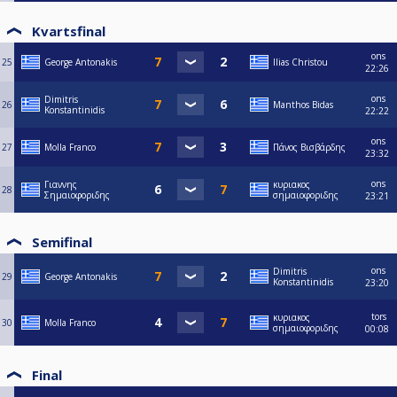
Kvartsfinal
ons
25
George Antonakis
Ilias Christou
22:26
ons
Dimitris
26
Manthos Bidas
Konstantinidis
22:22
ons
27
Molla Franco
Πάνος Βισβάρδης
23:32
ons
Γιαννης
κυριακος
28
Σημαιοφοριδης
σημαιοφοριδης
23:21
Semifinal
ons
Dimitris
29
George Antonakis
Konstantinidis
23:20
tors
κυριακος
30
Molla Franco
σημαιοφοριδης
00:08
Final