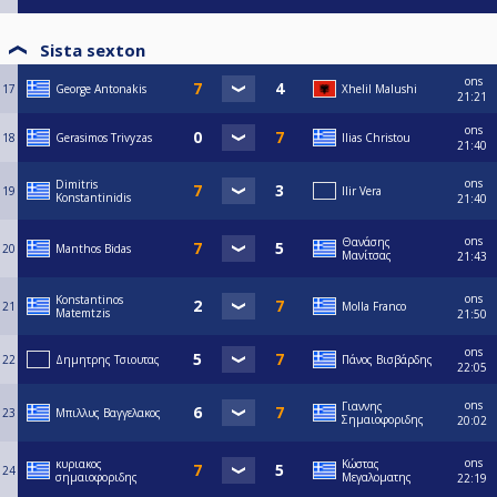
Sista sexton
ons
17
George Antonakis
Xhelil Malushi
21:21
ons
18
Gerasimos Trivyzas
Ilias Christou
21:40
ons
Dimitris
19
Ilir Vera
Konstantinidis
21:40
ons
Θανάσης
20
Manthos Bidas
Μανίτσας
21:43
ons
Konstantinos
21
Molla Franco
Matemtzis
21:50
ons
22
Δημητρης Τσιουτας
Πάνος Βισβάρδης
22:05
ons
Γιαννης
23
Μπιλλυς Βαγγελακος
Σημαιοφοριδης
20:02
ons
κυριακος
Κώστας
24
σημαιοφοριδης
Μεγαλοματης
22:19