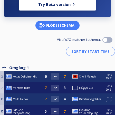
Try Beta version
FLÖDESSCHEMA
Visa W/O-matcher i schemat
Omgång 1
ons
2
Kostas Deligiannidis
Xhelil Malushi
19:31
ons
7
Manthos Bidas
Γιώργος Σφ.
20:21
ons
10
Molla Franco
Dimitris Vagelakos
21:21
ons
Βασιλης
κυριακος
15
Στεργιοπουλος
σημαιοφοριδης
20:21