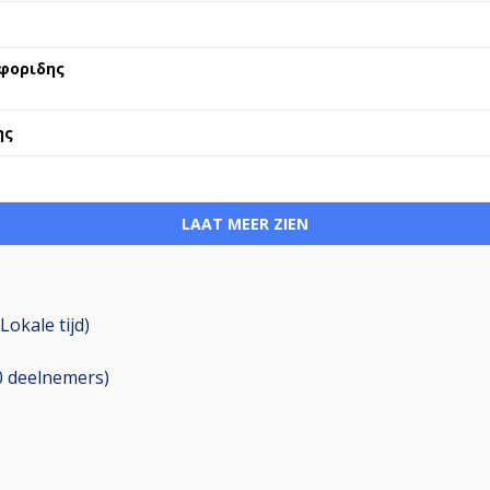
φοριδης
ης
LAAT MEER ZIEN
Lokale tijd)
0
deelnemers
)