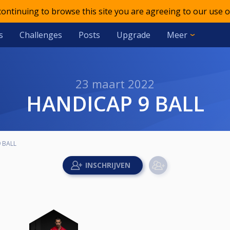
 continuing to browse this site you are agreeing to our use o
s
Challenges
Posts
Upgrade
Meer
23 maart 2022
HANDICAP 9 BALL
 BALL