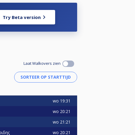
Try Beta version
Laat Walkovers zien
wo
19:31
wo
20:21
wo
21:21
wo
20:21
ριδης