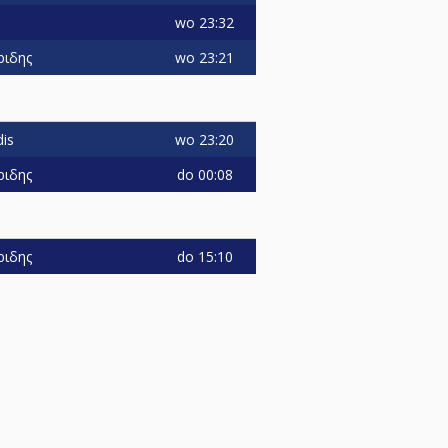
wo
23:32
wo
23:21
ριδης
wo
23:20
dis
do
00:08
ριδης
do
15:10
ριδης