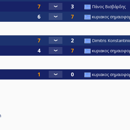
Πάνος Βισβάρδης
κυριακος σημαιοφο
Dimitris Konstantini
κυριακος σημαιοφο
κυριακος σημαιοφο
n