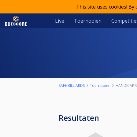
This site uses cookies! By
Live
Toernooien
Competitie
SAFE BILLIARDS
Toernooien
HANDICAP 9
Resultaten