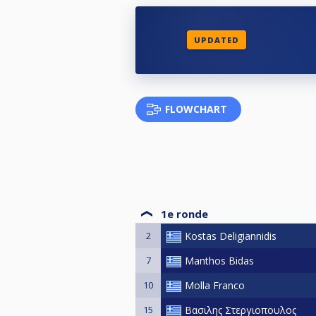
UPDATED
FLOWCHART
1e ronde
2
Kostas Deligiannidis
7
Manthos Bidas
10
Molla Franco
15
Βασιλης Στεργιοπουλος