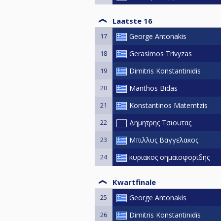
Laatste 16
17
George Antonakis
18
Gerasimos Trivyzas
19
Dimitris Konstantinidis
20
Manthos Bidas
21
Konstantinos Matemtzis
22
Δημητρης Τσιουτας
23
Μπιλλυς Βαγγελακος
24
κυριακος σημαιοφοριδης
Kwartfinale
25
George Antonakis
26
Dimitris Konstantinidis