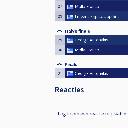
27
Molla Franco
28
Γιαννης Σημαιοφοριδης
Halve finale
29
George Antonakis
30
Molla Franco
Finale
31
George Antonakis
Reacties
Log in om een reactie te plaatse