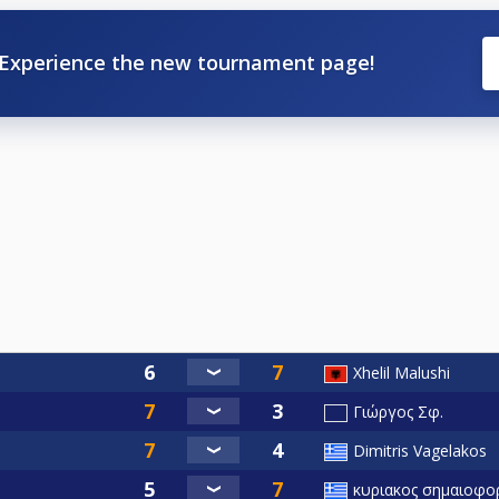
Experience the new tournament page!
Xhelil Malushi
Γιώργος Σφ.
Dimitris Vagelakos
κυριακος σημαιοφο