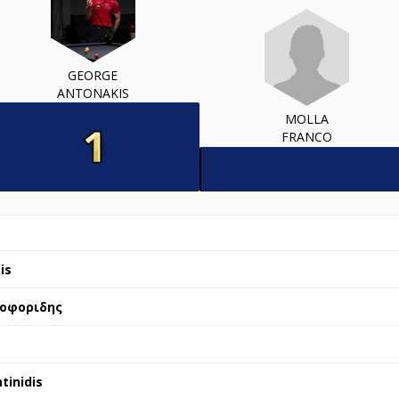
GEORGE
ANTONAKIS
MOLLA
FRANCO
is
ιοφοριδης
tinidis