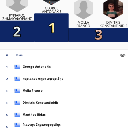
GEORGE
ANTONAKIS
ΚΥΡΙΑΚΟΣ
ΣΗΜΑΙΟΦΟΡΙΔΗΣ
MOLLA
DIMITRIS
FRANCO
KONSTANTINIDIS
#
Име
George Antonakis
1
κυριακος σημαιοφοριδης
2
Molla Franco
3
Dimitris Konstantinidis
3
Manthos Bidas
5
Γιαννης Σημαιοφοριδης
5