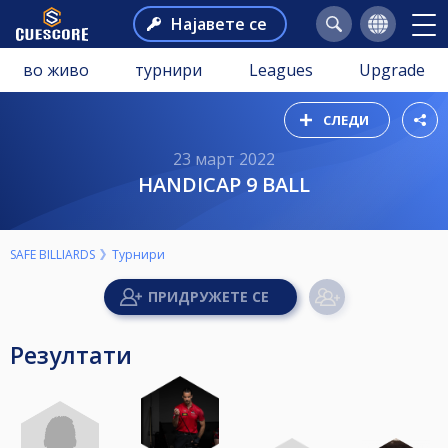
Најавете се
во живо
турнири
Leagues
Upgrade
СЛЕДИ
23 март 2022
HANDICAP 9 BALL
SAFE BILLIARDS
Турнири
Резултати