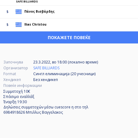
SAFE BILLIARDS
Πάνος Βισβάρδης
5
Ilias Christou
5
ПОКАЖЕТЕ ПОВЕЌЕ
Започнува
23.3.2022, во 18:00 (локално време)
Организатор
SAFE BILLIARDS
Format
Сингл елиминација (20
учесници
)
Хендикеп
Без хендикеп
Повеќе информации
Συμμετοχή 10€
Σπάσιμο εναλλάξ
Έναρξη 19:30
Δηλώσεις συμμετοχών μέσω cuescore η στο τηλ
6984918626 Μπιλλυς Βαγγελακος