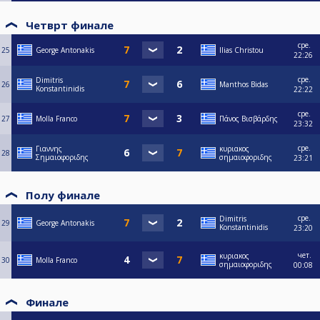
Четврт финале
сре.
25
George Antonakis
Ilias Christou
22:26
сре.
Dimitris
26
Manthos Bidas
Konstantinidis
22:22
сре.
27
Molla Franco
Πάνος Βισβάρδης
23:32
сре.
Γιαννης
κυριακος
28
Σημαιοφοριδης
σημαιοφοριδης
23:21
Полу финале
сре.
Dimitris
29
George Antonakis
Konstantinidis
23:20
чет.
κυριακος
30
Molla Franco
σημαιοφοριδης
00:08
Финале