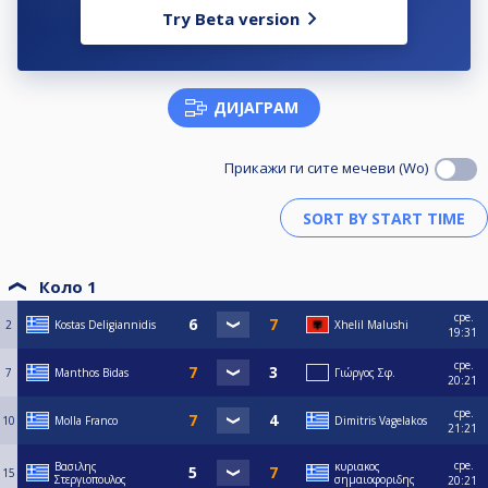
Try Beta version
ДИЈАГРАМ
Прикажи ги сите мечеви (Wo)
Коло 1
сре.
2
Kostas Deligiannidis
Xhelil Malushi
19:31
сре.
7
Manthos Bidas
Γιώργος Σφ.
20:21
сре.
10
Molla Franco
Dimitris Vagelakos
21:21
сре.
Βασιλης
κυριακος
15
Στεργιοπουλος
σημαιοφοριδης
20:21