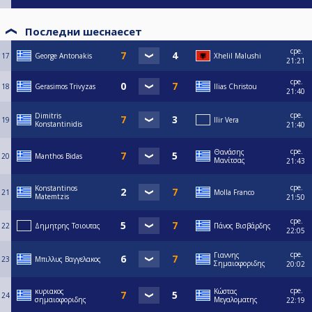
Последни шеснаесет
сре.
17
George Antonakis
Xhelil Malushi
21:21
сре.
18
Gerasimos Trivyzas
Ilias Christou
21:40
сре.
Dimitris
19
Ilir Vera
Konstantinidis
21:40
сре.
Θανάσης
20
Manthos Bidas
Μανίτσας
21:43
сре.
Konstantinos
21
Molla Franco
Matemtzis
21:50
сре.
22
Δημητρης Τσιουτας
Πάνος Βισβάρδης
22:05
сре.
Γιαννης
23
Μπιλλυς Βαγγελακος
Σημαιοφοριδης
20:02
сре.
κυριακος
Κώστας
24
σημαιοφοριδης
Μεγαλοματης
22:19