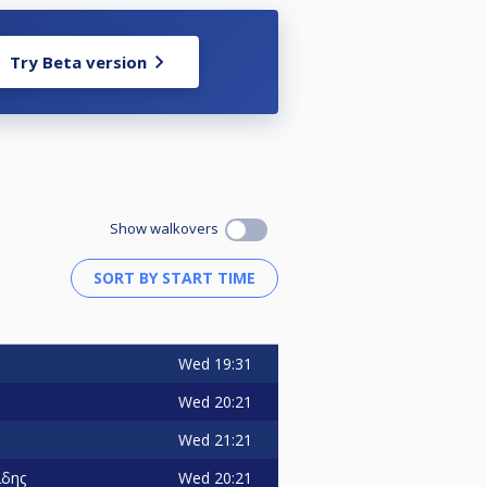
Try Beta version
Show walkovers
Wed
19:31
Wed
20:21
Wed
21:21
Wed
20:21
ιδης