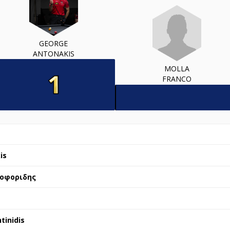
GEORGE
ANTONAKIS
MOLLA
FRANCO
is
ιοφοριδης
tinidis