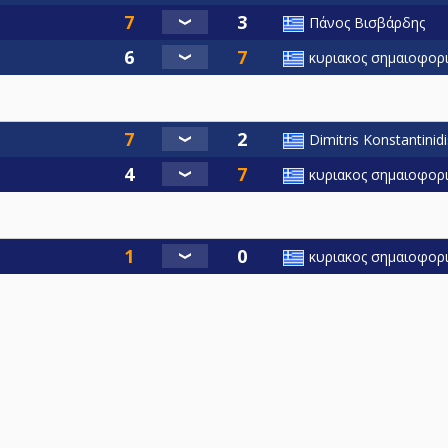
Πάνος Βισβάρδης
κυριακος σημαιοφορ
Dimitris Konstantinidi
κυριακος σημαιοφορ
κυριακος σημαιοφορ