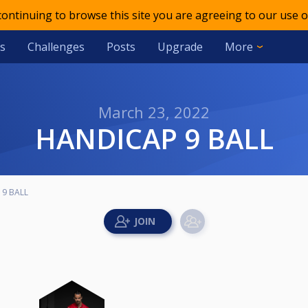
 continuing to browse this site you are agreeing to our use o
s
Challenges
Posts
Upgrade
More
March 23, 2022
HANDICAP 9 BALL
 9 BALL