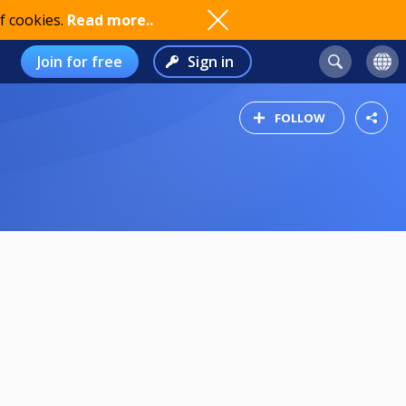
f cookies.
Read more..
Join for free
Sign in
FOLLOW