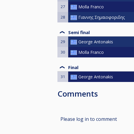
27
Molla Franco
28
Γιαννης Σημαιοφοριδης
Semi final
29
George Antonakis
30
Molla Franco
Final
31
George Antonakis
Comments
Please log in to comment