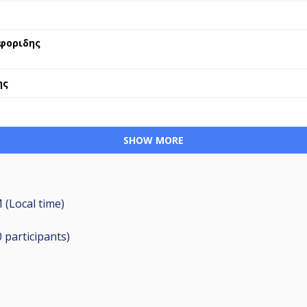
φοριδης
ης
SHOW MORE
 (Local time)
0
participants
)