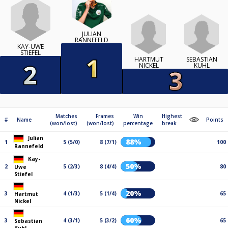
JULIAN
RANNEFELD
KAY-UWE
STIEFEL
HARTMUT
SEBASTIAN
NICKEL
KUHL
Matches
Frames
Win
Highest
#
Name
Points
(won/lost)
(won/lost)
percentage
break
Julian
88%
1
5 (5/0)
8 (7/1)
100
Rannefeld
Kay-
50%
2
5 (2/3)
8 (4/4)
80
Uwe
Stiefel
20%
3
4 (1/3)
5 (1/4)
65
Hartmut
Nickel
60%
3
4 (3/1)
5 (3/2)
65
Sebastian