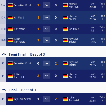
Mon
Table
Michael
9-A
Sebastian Kuhl
Kuhnigk
21:08
7
Mon
Table
Hartmut
10-A
Kai Maaß
Nickel
20:36
7
Mon
Table
11-B
Rolf Mahr
Jan Maaß
17:31
7
Mon
Table
Julian
Kay-Uwe
12-B
Rannefeld
Stiefel
18:55
7
Semi final
Best of
3
Mon
Table
Kay-Uwe
13
Sebastian Kuhl
Stiefel
21:55
7
Mon
Table
Julian
Hartmut
14
Rannefeld
Nickel
22:58
7
Final
Best of
3
Mon
Table
Julian
15
Kay-Uwe Stiefel
Rannefeld
22:58
7