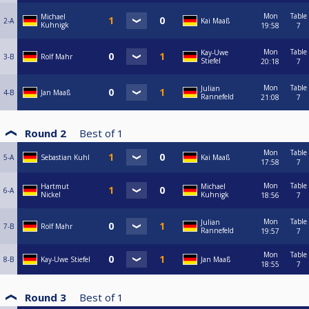
Mon
Table
Michael
2-A
Kai Maaß
Kuhnigk
19:58
7
Mon
Table
Kay-Uwe
3-B
Rolf Mahr
Stiefel
20:18
7
Mon
Table
Julian
4-B
Jan Maaß
Rannefeld
21:08
7
Round 2
Best of
1
Mon
Table
5-A
Sebastian Kuhl
Kai Maaß
17:58
7
Mon
Table
Hartmut
Michael
6-A
Nickel
Kuhnigk
18:56
7
Mon
Table
Julian
7-B
Rolf Mahr
Rannefeld
19:57
7
Mon
Table
8-B
Kay-Uwe Stiefel
Jan Maaß
18:55
7
Round 3
Best of
1