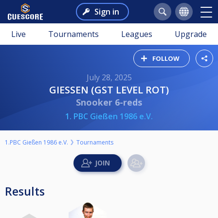
Sign in
Live
Tournaments
Leagues
Upgrade
FOLLOW
July 28, 2025
GIESSEN (GST LEVEL ROT)
Snooker 6-reds
1. PBC Gießen 1986 e.V.
1.PBC Gießen 1986 e.V.
Tournaments
Results