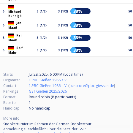
Kuhl
33%
5
3 (1/2)
3 (1/2)
50
Michael
Kuhnigk
Jan
33%
5
3 (1/2)
3 (1/2)
50
Maaß
Kai
33%
5
3 (1/2)
3 (1/2)
50
Maaß
Rolf
33%
5
3 (1/2)
3 (1/2)
50
Mahr
Starts
Jul 28, 2025, 6:00 PM (Local time)
Organizer
1.PBC Gießen 1986 e.V.
Contact
1.PBC Gießen 1986 e.V.
(
cuescore@pbc-giessen.de
)
Rankings
GST Gießen 2025/2026
Format
Round robin (8
participants
)
Race to
1
Handicap
No handicap
More info
Snookerturnier im Rahmen der German Snookertour.
Anmeldung ausschließlich über die Seite der GST: