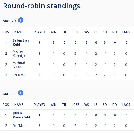
Round-robin standings
GROUP A
POS
NAME
PLAYED
WIN
TIE
LOSE
WS
LS
SD
RO
LAGS
Sebastian
1
3
3
0
0
3
0
3
0
0
Kuhl
Michael
2
3
1
0
2
1
2
-1
0
0
Kuhnigk
Hartmut
2
3
1
0
2
1
2
-1
0
0
Nickel
2
Kai Maaß
3
1
0
2
1
2
-1
0
0
GROUP B
POS
NAME
PLAYED
WIN
TIE
LOSE
WS
LS
SD
RO
LAGS
Julian
1
3
3
0
0
3
0
3
0
0
Rannefeld
2
Rolf Mahr
3
1
0
2
1
2
-1
0
0