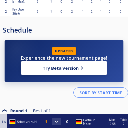
2
Jan Maaß
3
1
0
2
1
2
-1
0
0
Kay-Uwe
2
3
1
0
2
1
2
-1
0
0
Stiefel
Schedule
UPDATED
Experience the new tournament page!
Try Beta version
Round 1
Best of
1
Mon
Table
Hartmut
1-A
Sebastian Kuhl
Nickel
19:58
7