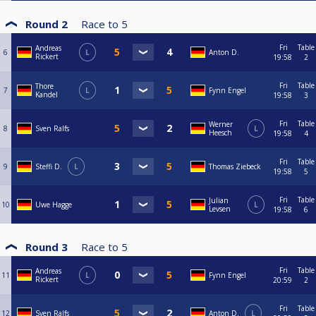
Round 2
Race to
5
Fri
Table
Andreas
6
L
Anton D.
Rickert
19:58
2
Fri
Table
Thore
7
L
Fynn Engel
Kandel
19:58
3
Fri
Table
Werner
8
Sven Ralfs
L
Heesch
19:58
4
Fri
Table
9
Steffi D.
L
Thomas Ziebeck
19:58
5
Fri
Table
Julian
10
Uwe Hagge
L
Levsen
19:58
6
Round 3
Race to
5
Fri
Table
Andreas
11
L
Fynn Engel
Rickert
20:59
2
Fri
Table
12
Sven Ralfs
Anton D.
L