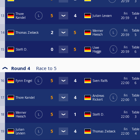
20:59
3
Fri
Table
Thore
13
L
Julian Levsen
Kandel
20:59
4
Fri
Table
Werner
14
Thomas Ziebeck
L
Heesch
20:59
5
Fri
Table
Uwe
15
Steffi D.
L
Hagge
20:59
6
Round 4
Race to
5
Fri
Table
16
Fynn Engel
L
Sven Ralfs
22:00
6
Fri
Table
Andreas
17
Thore Kandel
L
Rickert
22:00
5
Fri
Table
Werner
18
L
Steffi D.
Heesch
22:00
3
Fri
Table
Julian
19
L
Thomas Ziebeck
Levsen
22:00
4