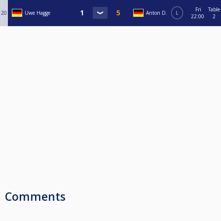
Fri
Table
20
Uwe Hagge
Anton D.
L
22:00
2
Comments