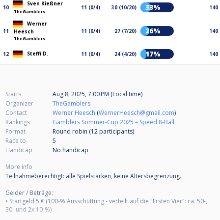
Sven Kießner
33%
10
11 (0/4)
30 (10/20)
140
TheGamblers
Werner
26%
11
11 (0/4)
27 (7/20)
140
Heesch
TheGamblers
17%
Steffi D.
12
11 (0/4)
24 (4/20)
140
Starts
Aug 8, 2025, 7:00 PM (Local time)
Organizer
TheGamblers
Contact
Werner Heesch
(
WernerHeesch@gmail.com
)
Rankings
Gamblers Sommer-Cup 2025 – Speed 8-Ball
Format
Round robin (12
participants
)
Race to
5
Handicap
No handicap
More info
Teilnahmeberechtigt: alle Spielstärken, keine Altersbegrenzung.
Gelder / Beträge:
• Startgeld 5 € (100-% Ausschüttung - verteilt auf die "Ersten Vier": ca. 50-,
30- und 2x 10-%)