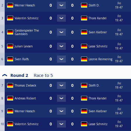
Fri
2
Werner Heesch
Steffi D.
19:47
Fri
3
Valentin Schmitz
Thore Kandel
19:47
Fri
Geisterspieler The
4
Sven Kießner
Gamblers
19:47
Fri
5
Julian Levsen
Lasse Schmitz
19:47
Fri
6
Sven Ralfs
Leonie Reimering
19:47
Round 2
Race to
5
Fri
7
Thomas Ziebeck
Steffi D.
19:47
Fri
8
Andreas Rickert
Thore Kandel
19:47
Fri
9
Werner Heesch
Sven Kießner
19:47
Fri
10
Valentin Schmitz
Lasse Schmitz
19:47