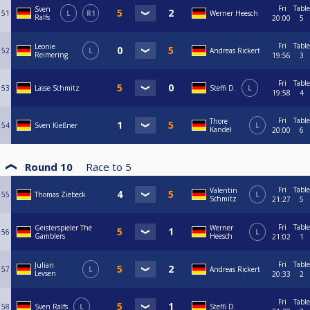
Fri
Table
Sven
51
L
R1
Werner Heesch
Ralfs
20:00
5
Fri
Table
Leonie
52
L
Andreas Rickert
Reimering
19:56
3
Fri
Table
53
Lasse Schmitz
Steffi D.
L
19:58
4
Fri
Table
Thore
54
Sven Kießner
L
Kandel
20:00
6
Round 10
Race to
5
Fri
Table
Valentin
55
Thomas Ziebeck
L
Schmitz
21:27
5
Fri
Table
Geisterspieler The
Werner
56
L
Gamblers
Heesch
21:02
1
Fri
Table
Julian
57
L
Andreas Rickert
Levsen
20:33
2
Fri
Table
58
Sven Ralfs
L
Steffi D.