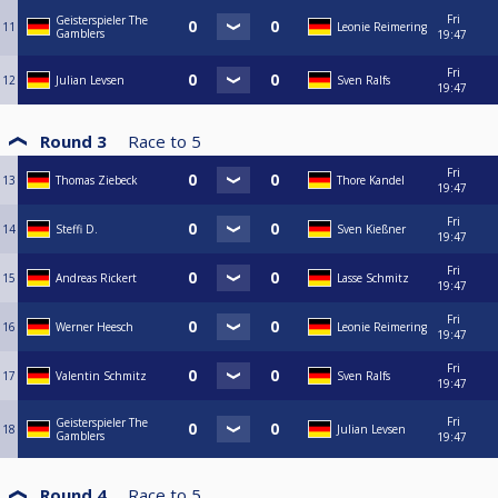
Fri
Geisterspieler The
11
Leonie Reimering
Gamblers
19:47
Fri
12
Julian Levsen
Sven Ralfs
19:47
Round 3
Race to
5
Fri
13
Thomas Ziebeck
Thore Kandel
19:47
Fri
14
Steffi D.
Sven Kießner
19:47
Fri
15
Andreas Rickert
Lasse Schmitz
19:47
Fri
16
Werner Heesch
Leonie Reimering
19:47
Fri
17
Valentin Schmitz
Sven Ralfs
19:47
Fri
Geisterspieler The
18
Julian Levsen
Gamblers
19:47
Round 4
Race to
5