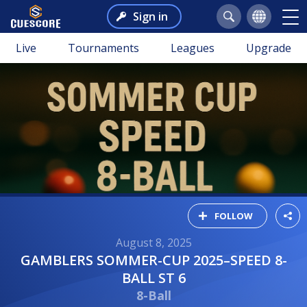
Sign in
Live
Tournaments
Leagues
Upgrade
FOLLOW
August 8, 2025
GAMBLERS SOMMER-CUP 2025–SPEED 8-
BALL ST 6
8-Ball