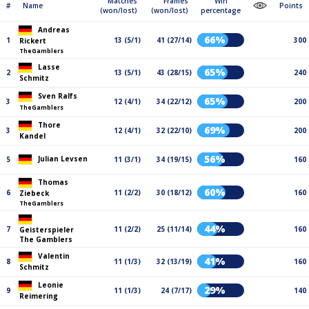
Matches
Frames
Win
#
Name
Points
(won/lost)
(won/lost)
percentage
Andreas
66%
1
13 (5/1)
41 (27/14)
300
Rickert
TheGamblers
Lasse
65%
2
13 (5/1)
43 (28/15)
240
Schmitz
Sven Ralfs
65%
3
12 (4/1)
34 (22/12)
200
TheGamblers
Thore
69%
3
12 (4/1)
32 (22/10)
200
Kandel
56%
Julian Levsen
5
11 (3/1)
34 (19/15)
160
Thomas
60%
6
11 (2/2)
30 (18/12)
160
Ziebeck
TheGamblers
44%
7
11 (2/2)
25 (11/14)
160
Geisterspieler
The Gamblers
Valentin
41%
8
11 (1/3)
32 (13/19)
160
Schmitz
Leonie
29%
9
11 (1/3)
24 (7/17)
140
Reimering