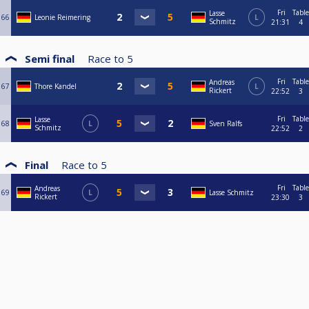
Fri
Table
Lasse
66
Leonie Reimering
L
Schmitz
21:31
4
Semi final
Race to
5
Fri
Table
Andreas
67
Thore Kandel
L
Rickert
22:52
3
Fri
Table
Lasse
68
L
Sven Ralfs
Schmitz
22:52
2
Final
Race to
5
Fri
Table
Andreas
69
L
Lasse Schmitz
Rickert
23:30
3