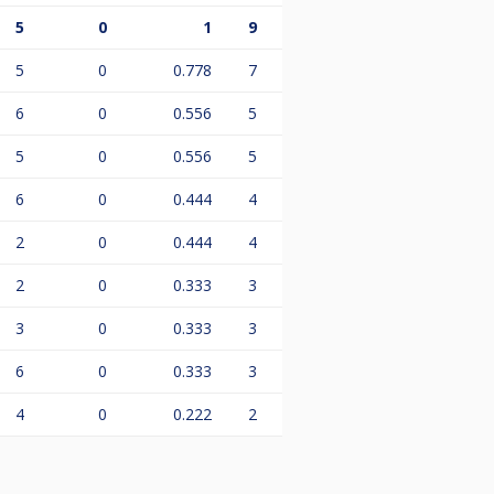
5
0
1
9
5
0
0.778
7
6
0
0.556
5
5
0
0.556
5
6
0
0.444
4
2
0
0.444
4
2
0
0.333
3
3
0
0.333
3
6
0
0.333
3
4
0
0.222
2