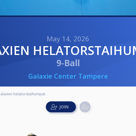
May 14, 2026
LAXIEN HELATORSTAIH
9-Ball
Galaxie Center Tampere
alaxien helatorstaihumpat