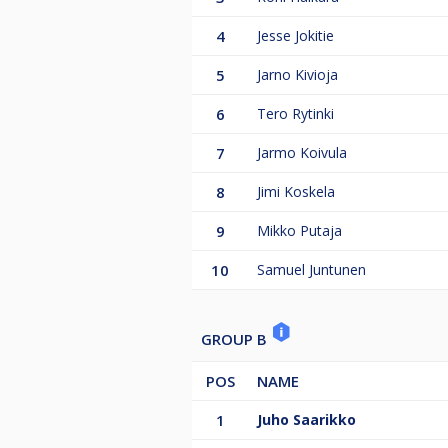
4
Jesse Jokitie
5
Jarno Kivioja
6
Tero Rytinki
7
Jarmo Koivula
8
Jimi Koskela
9
Mikko Putaja
10
Samuel Juntunen
GROUP B
POS
NAME
1
Juho Saarikko