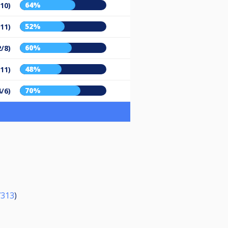
64%
/10)
52%
/11)
60%
2/8)
48%
/11)
70%
4/6)
7313
)