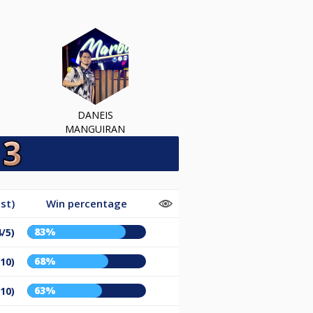
DANEIS
MANGUIRAN
st)
Win percentage
83%
4/5)
68%
/10)
63%
/10)