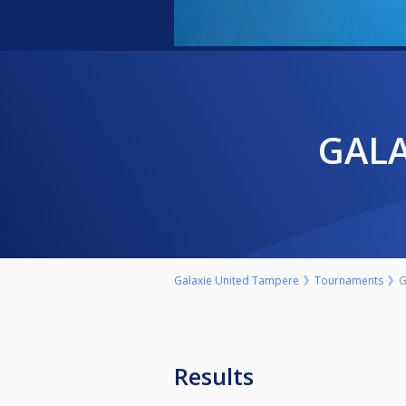
GA
Galaxie United Tampere
Tournaments
G
Results