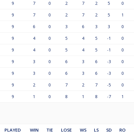
9
7
0
2
7
2
5
0
9
7
0
2
7
2
5
1
9
6
0
3
6
3
3
0
9
4
0
5
4
5
-1
0
9
4
0
5
4
5
-1
0
9
3
0
6
3
6
-3
0
9
3
0
6
3
6
-3
0
9
2
0
7
2
7
-5
0
9
1
0
8
1
8
-7
1
PLAYED
WIN
TIE
LOSE
WS
LS
SD
RO