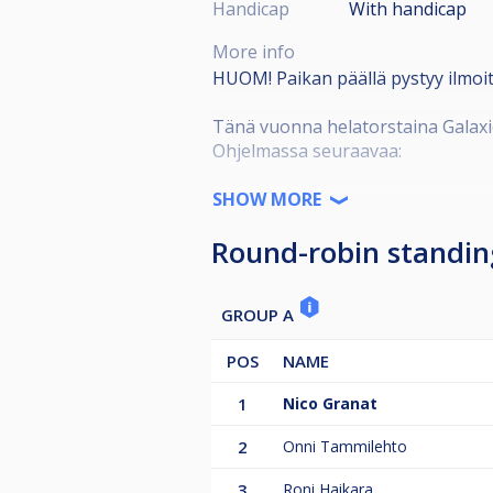
Handicap
With handicap
More info
HUOM! Paikan päällä pystyy ilmoit
Tänä vuonna helatorstaina Galaxie
Ohjelmassa seuraavaa:
Pääkisa 9-palloa round robin tyylis
SHOW MORE
Os.maksu 15/12/10€
Round-robin standin
Jäähdyttelykisa 10-palloa cupin ul
GROUP A
Shootout huutokaupalla
Os.maksu 10€
POS
NAME
1
Nico Granat
Tervetuloa viettämään hulvaton he
2
Onni Tammilehto
3
Roni Haikara