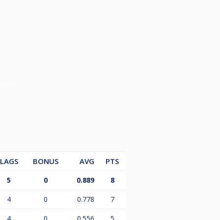
LAGS
BONUS
AVG
PTS
5
0
0.889
8
4
0
0.778
7
4
0
0.556
5