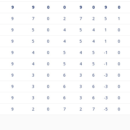
9
9
0
0
9
0
9
0
9
7
0
2
7
2
5
1
9
5
0
4
5
4
1
0
9
5
0
4
5
4
1
0
9
4
0
5
4
5
-1
0
9
4
0
5
4
5
-1
0
9
3
0
6
3
6
-3
0
9
3
0
6
3
6
-3
0
9
3
0
6
3
6
-3
0
9
2
0
7
2
7
-5
0