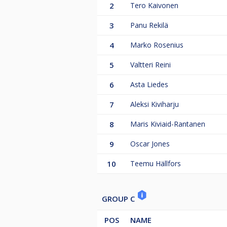
2
Tero Kaivonen
3
Panu Rekilä
4
Marko Rosenius
5
Valtteri Reini
6
Asta Liedes
7
Aleksi Kiviharju
8
Maris Kiviaid-Rantanen
9
Oscar Jones
10
Teemu Hällfors
GROUP C
POS
NAME