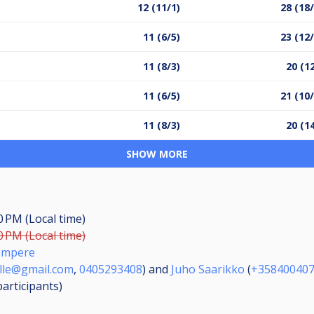
12 (11/1)
28 (18
11 (6/5)
23 (12
11 (8/3)
20 (1
11 (6/5)
21 (10
11 (8/3)
20 (1
SHOW MORE
0 PM (Local time)
0 PM (Local time)
Tampere
ville@gmail.com
,
0405293408
) and
Juho Saarikko
(
+35840040
participants
)