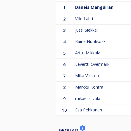
1
Daneis Manguiran
2
Ville Lahti
3
Jussi Siekkeli
4
Raine Nuolikoski
5
Arttu Mikkola
6
Eevertti Övermark
7
Mika Viksten
8
Markku Kontra
9
mikael silvola
10
Esa Pehkonen
GROUP D