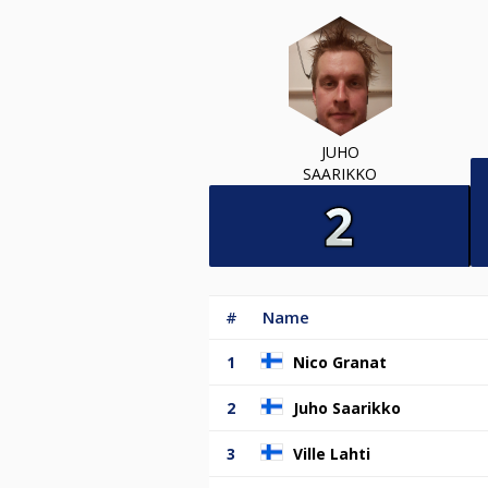
JUHO
SAARIKKO
#
Name
1
Nico Granat
2
Juho Saarikko
3
Ville Lahti