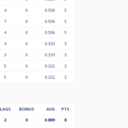
4
0
0.556
5
7
0
0.556
5
4
0
0.556
5
4
0
0.333
3
3
0
0.333
3
5
0
0.222
2
5
0
0.222
2
LAGS
BONUS
AVG
PTS
2
0
0.889
8