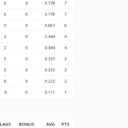
6
0
0.778
7
6
0
0.778
7
5
0
0.667
6
2
0
0.444
4
2
0
0.444
4
5
0
0.333
3
5
0
0.333
3
8
0
0.222
2
4
0
0.111
1
LAGS
BONUS
AVG
PTS