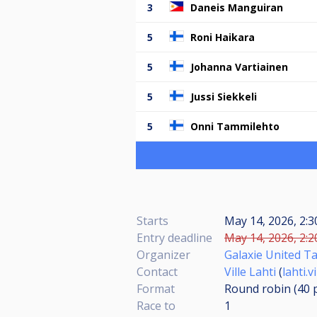
3
Daneis Manguiran
5
Roni Haikara
5
Johanna Vartiainen
5
Jussi Siekkeli
5
Onni Tammilehto
Starts
May 14, 2026, 2:3
Entry deadline
May 14, 2026, 2:2
Organizer
Galaxie United 
Contact
Ville Lahti
(
lahti.
Format
Round robin (40
Race to
1