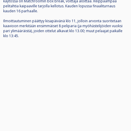
käytössä on Matchroomin box break, voittaja aloittaa. Reippaampaa
pelitahtia kaipaaville tarjolla kellotus. Kauden lopussa finaaliturnaus
kauden 16 parhaalle.
Ilmoittautuminen päättyy kisapäivänä klo 11, jolloin arvonta suoritetaan
kaavioon merkitään ensimmäiset 8 peliparia (ja myöhästelijöiden vuoksi
pari ylimääräistä), joiden ottelut alkavat klo 13.00; muut pelaajat paikalle
klo 13:45.