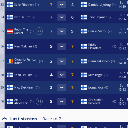
Sun
33
Kalle Piiroinen
1
Daniela Liljeberg
4
14:39
Sun
34
Petri Kautto
2
Tony Urpanen
2
15:56
Sun
Robin The
35
0
R2
Heikki Saarni
2
Rocket
15:52
Sun
Kristian
36
New York Jari
2
3
Blomstedt
15:22
Sun
Ciurariu Francu
37
2
Henri Kaksonen
0
Iulian
14:58
Sun
38
Sami Pellikka
2
Miro Bagge
0
15:00
Sun
39
Nico Siekkinen
1
Joonas Kota
0
15:22
Sun
Amir
Christoffer
40
1
R1
0
Abdelraziq
Pimenoff
15:01
Last sixteen
Race to
7
Sun