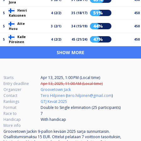
Juva
Henri
51%
5
4 (2/2)
35 (18/17)
450
Kaksonen
Atte
44%
5
3 (2/1)
34 (15/19)
450
Husu
Kalle
47%
5
4 (2/2)
45 (21/24)
450
Piiroinen
SHOW MORE
Starts
Apr 13, 2025, 1:00 PM (Local time)
Entry deadline
Apr 13, 2025, 11:00 AM (Local time)
Organizer
Groovetown Jack
Contact
Tero Hilpinen
(
tero.hilpinen@gmail.com
)
Rankings
GTJ Kevät 2025
Format
Double to Single elimination (25
participants
)
Race to
7
Handicap
With handicap
More info
Groovetown Jackin 9-pallon kevään 2025 sarja sunnuntaisin.
Osallistumismaksu 15 EUR. Ottelut pelataan 7 voittoon tasoituksin,