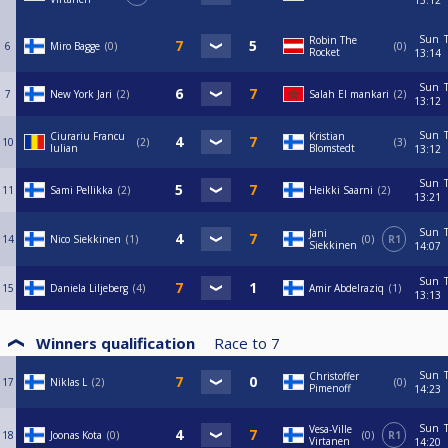
13:12
Sun
Robin The
6
Miro Bagge
0
0
Rocket
13:14
Sun
7
New York Jari
2
Salah El mankari
2
13:12
Sun
Ciurariu Francu
Kristian
10
2
3
Iulian
Blomstedt
13:12
Sun
11
Sami Pellikka
2
Heikki Saarni
2
13:21
Sun
Jani
14
Nico Siekkinen
1
0
R1
Siekkinen
14:07
Sun
15
Daniela Liljeberg
4
Amir Abdelraziq
1
13:13
Winners qualification
Race to
7
Sun
Christoffer
17
Niklas L
2
0
Pimenoff
14:23
Sun
Vesa-Ville
18
Joonas Kota
0
0
R1
Virtanen
14:20