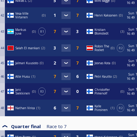
41
Niklas L
2
Miro Bagge
0
16:49
Sun
Vesa-Ville
42
0
Henri Kaksonen
0
Virtanen
16:49
Sun
Markus
Kristian
43
0
R1
3
Juva
Blomstedt
16:49
Sun
Robin The
44
Salah El mankari
2
0
R2
Rocket
16:49
Sun
45
Jalmari Kuusisto
0
Joonas Kota
0
16:49
Sun
46
Atte Husu
1
Petri Kautto
2
16:49
Sun
Jani
Christoffer
47
0
R3
0
Siekkinen
Pimenoff
16:49
Sun
Kalle
48
Nathan Virica
1
1
R2
Piiroinen
16:49
Quarter final
Race to
7
Sun