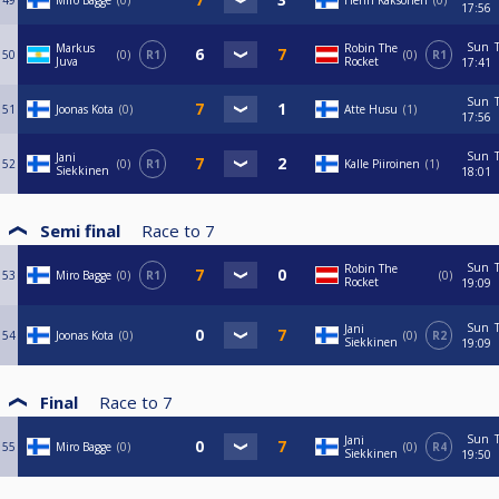
49
Miro Bagge
0
Henri Kaksonen
0
17:56
Sun
Markus
Robin The
50
0
R1
0
R1
Juva
Rocket
17:41
Sun
51
Joonas Kota
0
Atte Husu
1
17:56
Sun
Jani
52
0
R1
Kalle Piiroinen
1
Siekkinen
18:01
Semi final
Race to
7
Sun
Robin The
53
Miro Bagge
0
R1
0
Rocket
19:09
Sun
Jani
54
Joonas Kota
0
0
R2
Siekkinen
19:09
Final
Race to
7
Sun
Jani
55
Miro Bagge
0
0
R4
Siekkinen
19:50