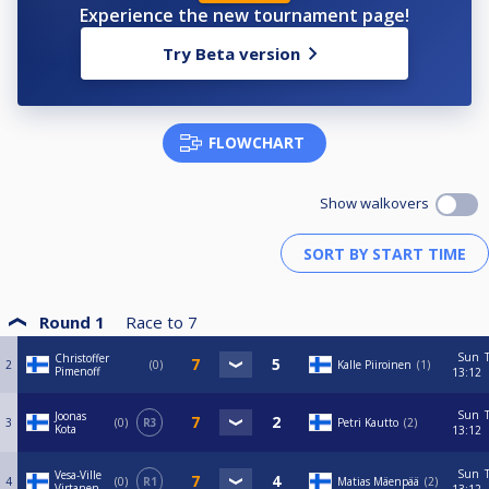
Experience the new tournament page!
Try Beta version
FLOWCHART
Show walkovers
Round 1
Race to
7
Sun
Christoffer
2
0
Kalle Piiroinen
1
Pimenoff
13:12
Sun
Joonas
3
0
R3
Petri Kautto
2
Kota
13:12
Sun
Vesa-Ville
4
0
R1
Matias Mäenpää
2
Virtanen