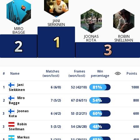
JANI
SIEKKINEN
MIRO
BAGGE
JOONAS
ROBIN
KOTA
SNELLMAN
Matches
Frames
Win
#
Name
Points
(won/lost)
(won/lost)
percentage
Jani
81%
1
6 (6/0)
52 (42/10)
1000
Siekkinen
Miro
54%
2
7 (5/2)
67 (36/31)
800
Bagge
Joonas
60%
3
6 (4/2)
53 (32/21)
600
Kota
Robin
48%
3
5 (3/2)
54 (26/28)
600
Snellman
Markus
65%
5
3 (2/1)
31 (20/11)
450