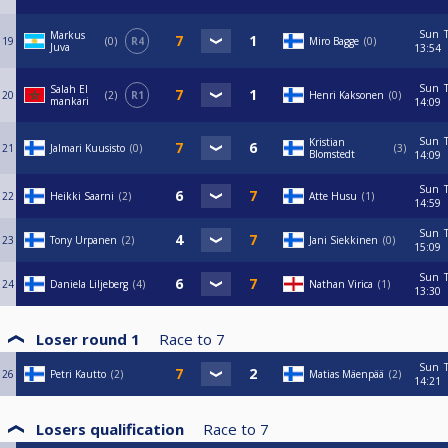
Sun
Markus
19
0
R4
Miro Bagge
0
Juva
13:54
Sun
Salah El
20
2
R1
Henri Kaksonen
0
mankari
14:09
Sun
Kristian
21
Jalmari Kuusisto
0
3
Blomstedt
14:09
Sun
22
Heikki Saarni
2
Atte Husu
1
14:59
Sun
23
Tony Urpanen
2
Jani Siekkinen
0
15:09
Sun
24
Daniela Liljeberg
4
Nathan Virica
1
13:30
Loser round 1
Race to
7
Sun
26
Petri Kautto
2
Matias Mäenpää
2
14:21
Losers qualification
Race to
7