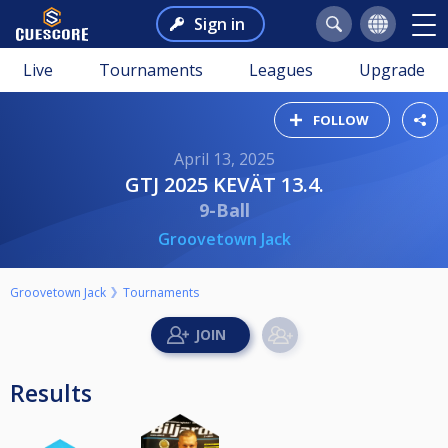
Sign in
Live
Tournaments
Leagues
Upgrade
FOLLOW
April 13, 2025
GTJ 2025 KEVÄT 13.4.
9-Ball
Groovetown Jack
Groovetown Jack
Tournaments
Results