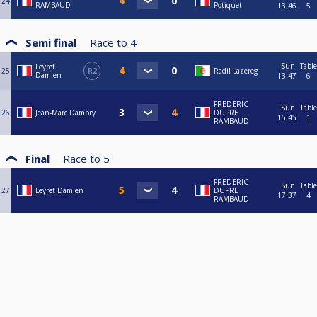
24
RAMBAUD
Potiquet
13:46
5
Semi final
Race to
4
Sun
Table
Leyret
25
R2
Radil Lazereg
Damien
13:47
6
FREDERIC
Sun
Table
26
Jean-Marc Dambry
DUPRE
15:45
1
RAMBAUD
Final
Race to
5
FREDERIC
Sun
Table
27
Leyret Damien
DUPRE
17:37
4
RAMBAUD