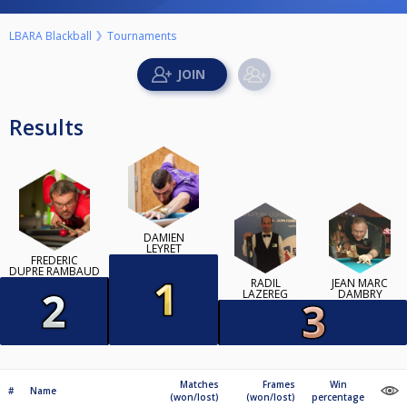
LBARA Blackball
Tournaments
Results
DAMIEN
LEYRET
FREDERIC
DUPRE RAMBAUD
RADIL
JEAN MARC
LAZEREG
DAMBRY
Matches
Frames
Win
#
Name
(won/lost)
(won/lost)
percentage