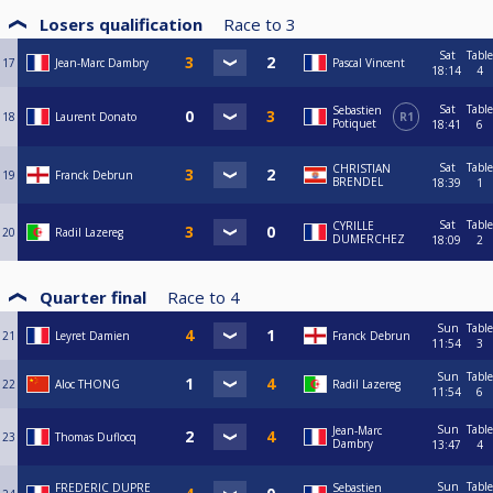
Losers qualification
Race to
3
Sat
Table
17
Jean-Marc Dambry
Pascal Vincent
18:14
4
Sat
Table
Sebastien
18
Laurent Donato
R1
Potiquet
18:41
6
Sat
Table
CHRISTIAN
19
Franck Debrun
BRENDEL
18:39
1
Sat
Table
CYRILLE
20
Radil Lazereg
DUMERCHEZ
18:09
2
Quarter final
Race to
4
Sun
Table
21
Leyret Damien
Franck Debrun
11:54
3
Sun
Table
22
Aloc THONG
Radil Lazereg
11:54
6
Sun
Table
Jean-Marc
23
Thomas Duflocq
Dambry
13:47
4
Sun
Table
FREDERIC DUPRE
Sebastien