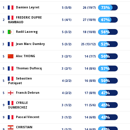
73%
Damien Leyret
1
5 (5/0)
26 (19/7)
FREDERIC DUPRE
67%
2
5 (4/1)
27 (18/9)
RAMBAUD
56%
Radil Lazereg
3
5 (3/2)
18 (10/8)
52%
Jean Marc Dambry
3
5 (3/2)
25 (13/12)
50%
Aloc THONG
5
3 (2/1)
14 (7/7)
57%
Thomas Duflocq
5
3 (2/1)
14 (8/6)
Sebastien
50%
5
4 (2/2)
16 (8/8)
Potiquet
47%
Franck Debrun
5
4 (2/2)
17 (8/9)
CYRILLE
45%
9
3 (1/2)
11 (5/6)
DUMERCHEZ
43%
Pascal Vincent
9
3 (1/2)
14 (6/8)
CHRISTIAN
43%
9
3 (1/2)
14 (6/8)