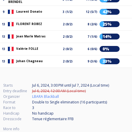
BRENDEL
42%
Laurent Donato
9
3 (1/2)
12 (5/7)
25%
FLORENT ROBEZ
13
2 (0/2)
8 (2/6)
14%
Jean Marîe Matras
13
2 (0/2)
7 (1/6)
0%
Valérie FOLLE
13
2 (0/2)
6 (0/6)
33%
Johan Chagneau
13
2 (0/2)
9 (3/6)
Starts
Jul 6, 2024, 3:00 PM
until
Jul 7, 2024 (Local time)
Entry deadline
Jul 6, 2024, 12:00 AM (Local time)
Organizer
LBARA Blackball
Format
Double to Single elimination (16
participants
)
Race to
3
Handicap
No handicap
Dresscode
Tenue réglementaire FFB
More info