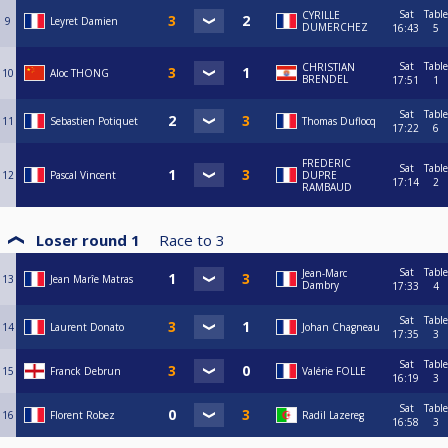
Sat
Table
CYRILLE
9
Leyret Damien
DUMERCHEZ
16:43
5
Sat
Table
CHRISTIAN
10
Aloc THONG
BRENDEL
17:51
1
Sat
Table
11
Sebastien Potiquet
Thomas Duflocq
17:22
6
FREDERIC
Sat
Table
12
Pascal Vincent
DUPRE
17:14
2
RAMBAUD
Loser round 1
Race to
3
Sat
Table
Jean-Marc
13
Jean Marîe Matras
Dambry
17:33
4
Sat
Table
14
Laurent Donato
Johan Chagneau
17:35
3
Sat
Table
15
Franck Debrun
Valérie FOLLE
16:19
3
Sat
Table
16
Florent Robez
Radil Lazereg
16:58
3