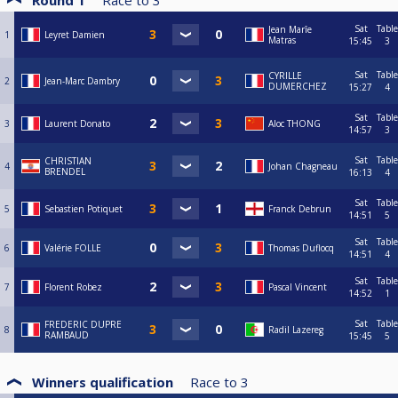
Round 1
Race to
3
Sat
Table
Jean Marîe
1
Leyret Damien
Matras
15:45
3
Sat
Table
CYRILLE
2
Jean-Marc Dambry
DUMERCHEZ
15:27
4
Sat
Table
3
Laurent Donato
Aloc THONG
14:57
3
Sat
Table
CHRISTIAN
4
Johan Chagneau
BRENDEL
16:13
4
Sat
Table
5
Sebastien Potiquet
Franck Debrun
14:51
5
Sat
Table
6
Valérie FOLLE
Thomas Duflocq
14:51
4
Sat
Table
7
Florent Robez
Pascal Vincent
14:52
1
Sat
Table
FREDERIC DUPRE
8
Radil Lazereg
RAMBAUD
15:45
5
Winners qualification
Race to
3