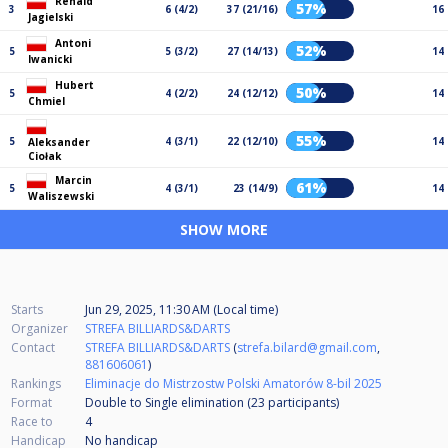
Renald
57%
3
6 (4/2)
37 (21/16)
16
Jagielski
Antoni
52%
5
5 (3/2)
27 (14/13)
14
Iwanicki
Hubert
50%
5
4 (2/2)
24 (12/12)
14
Chmiel
55%
5
4 (3/1)
22 (12/10)
14
Aleksander
Ciołak
Marcin
61%
5
4 (3/1)
23 (14/9)
14
Waliszewski
SHOW MORE
Starts
Jun 29, 2025, 11:30 AM (Local time)
Organizer
STREFA BILLIARDS&DARTS
Contact
STREFA BILLIARDS&DARTS
(
strefa.bilard@gmail.com
,
881606061
)
Rankings
Eliminacje do Mistrzostw Polski Amatorów 8-bil 2025
Format
Double to Single elimination (23
participants
)
Race to
4
Handicap
No handicap