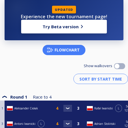
UPDATED
Experience the new tournament page!
Try Beta version
FLOWCHART
Show walkovers
Round 1
Race to
4
S
1
Aleksander Ciołak
Rafał Iwanicki
L
12
S
3
Antoni Iwanicki
L
Adrian Stoliński
12