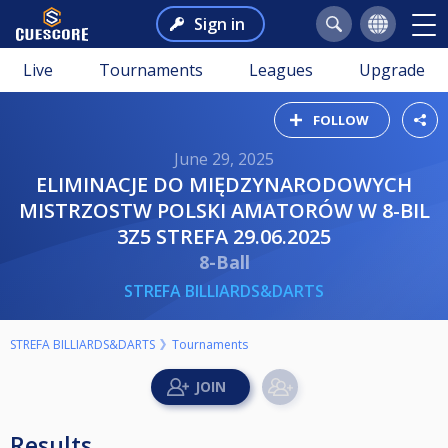
Sign in
Live
Tournaments
Leagues
Upgrade
FOLLOW
June 29, 2025
ELIMINACJE DO MIĘDZYNARODOWYCH
MISTRZOSTW POLSKI AMATORÓW W 8-BIL
3Z5 STREFA 29.06.2025
8-Ball
STREFA BILLIARDS&DARTS
STREFA BILLIARDS&DARTS
Tournaments
Results