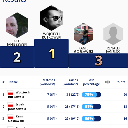
WOJCIECH
RUTKOWSKI
JACEK
JANISZEWSKI
RENALD
KAMIL
JAGIELSKI
GOSŁAWSKI
Matches
Frames
Win
#
Name
Points
(won/lost)
(won/lost)
percentage
Wojciech
79%
1
7 (6/1)
34 (27/7)
20
Rutkowski
Jacek
61%
2
5 (4/1)
28 (17/11)
18
Janiszewski
Kamil
66%
3
5 (4/1)
29 (19/10)
16
Gosławski