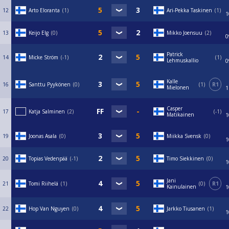
12
Arto Eloranta
1
Ari-Pekka Taskinen
1
1
13
Keijo Elg
0
Mikko Joensuu
2
0
Patrick
14
Micke Ström
-1
1
Lehmuskallio
0
Kalle
16
Santtu Pyykönen
0
1
R1
Mielonen
1
Casper
17
Katja Salminen
2
-1
Matikainen
1
19
Joonas Asala
0
Miikka Svensk
0
1
20
Topias Vedenpää
-1
Timo Siekkinen
0
1
Jani
21
Tomi Riihelä
1
0
R1
Kainulainen
1
22
Hop Van Nguyen
0
Jarkko Tiusanen
1
1