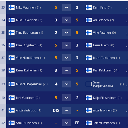
33
Niko Vuorinen
1
Karri Karsi
1
1
34
Mika Pakarinen
2
Ari Pesonen
2
1
35
Timo Rasmussen
1
Ville Pasanen
0
1
36
Karo Långström
-1
Lauri Tuomi
0
1
37
Ville Hämäläinen
-1
Jouni Tukiainen
1
1
38
Kaius Korhonen
1
Pasi Kakkonen
-1
1
Sami
39
Mikael Haapaniemi
-1
1
Harjumaaskola
1
40
Joni Vuorinen
0
Keijo Pikkarainen
1
1
41
Antti Vastapuu
1
satu Taskinen
2
1
42
Sami Huovinen
1
Tommi Peltonen
1
1