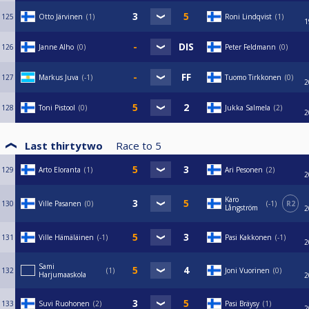
125
Otto Järvinen
1
Roni Lindqvist
1
1
126
Janne Alho
0
Peter Feldmann
0
127
Markus Juva
-1
Tuomo Tirkkonen
0
2
128
Toni Pistool
0
Jukka Salmela
2
2
Last thirtytwo
Race to
5
129
Arto Eloranta
1
Ari Pesonen
2
2
Karo
130
Ville Pasanen
0
-1
R2
Långström
2
131
Ville Hämäläinen
-1
Pasi Kakkonen
-1
2
Sami
132
1
Joni Vuorinen
0
Harjumaaskola
2
133
Suvi Ruohonen
2
Pasi Bräysy
1
2