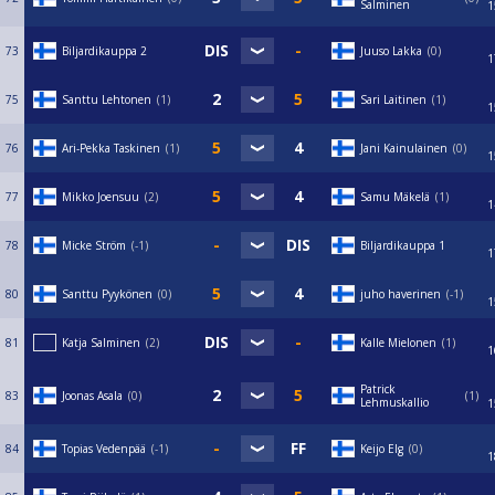
Salminen
1
73
Biljardikauppa 2
Juuso Lakka
0
1
75
Santtu Lehtonen
1
Sari Laitinen
1
1
76
Ari-Pekka Taskinen
1
Jani Kainulainen
0
1
77
Mikko Joensuu
2
Samu Mäkelä
1
1
78
Micke Ström
-1
Biljardikauppa 1
1
80
Santtu Pyykönen
0
juho haverinen
-1
1
81
Katja Salminen
2
Kalle Mielonen
1
1
Patrick
83
Joonas Asala
0
1
Lehmuskallio
1
84
Topias Vedenpää
-1
Keijo Elg
0
1