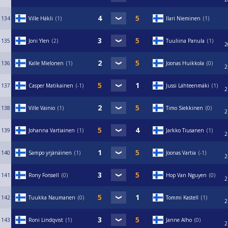
134
Ville Häkli
1
Ilari Nieminen
1
135
Joni Ylen
2
Tuuliina Panula
1
2
136
Kalle Mielonen
1
Joonas Huikkola
0
2
137
Casper Matikainen
-1
Jussi Lähteenmäki
1
2
138
Ville Vainio
1
Timo Siekkinen
0
2
139
Johanna Vartiainen
1
Jarkko Tiusanen
1
2
140
Sampo yrjänäinen
1
Joonas Vartia
-1
2
141
Rony Forssell
0
Hop Van Nguyen
0
2
142
Tuukka Naumanen
0
Tommi Kastell
1
2
143
Roni Lindqvist
1
Janne Alho
0
2