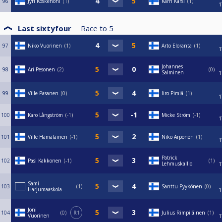
96
Jyri Koskenohi
1
Karri Karsi
1
1
Last sixtyfour
Race to
5
97
Niko Vuorinen
1
Arto Eloranta
1
1
Johannes
98
Ari Pesonen
2
0
Salminen
1
99
Ville Pasanen
0
Iiro Pimiä
1
1
100
Karo Långström
-1
Micke Ström
-1
1
101
Ville Hämäläinen
-1
Niko Arponen
1
1
Patrick
102
Pasi Kakkonen
-1
1
Lehmuskallio
1
Sami
103
1
Santtu Pyykönen
0
Harjumaaskola
1
Joni
104
0
R1
Julius Rimpiläinen
1
Vuorinen
1