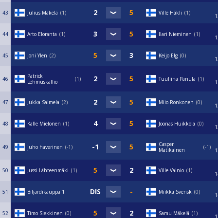
43
Julius Mäkelä
1
Ville Häkli
1
1
44
Arto Eloranta
1
Ilari Nieminen
1
1
45
Joni Ylen
2
Keijo Elg
0
1
Patrick
46
1
Tuuliina Panula
1
Lehmuskallio
1
47
Jukka Salmela
2
Miio Ronkonen
0
1
48
Kalle Mielonen
1
Joonas Huikkola
0
1
Casper
49
juho haverinen
-1
-1
Matikainen
1
50
Jussi Lähteenmäki
1
Ville Vainio
1
1
51
Biljardikauppa 1
Miikka Svensk
0
1
52
Timo Siekkinen
0
Samu Mäkelä
1
1