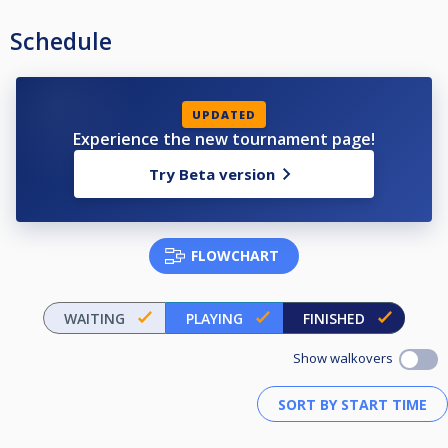
Schedule
UPDATED
Experience the new tournament page!
Try Beta version
FLOWCHART
WAITING
PLAYING
FINISHED
Show walkovers