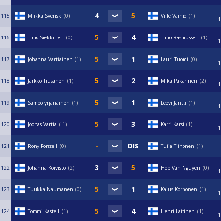
115
Miikka Svensk
0
Ville Vainio
1
1
116
Timo Siekkinen
0
Timo Rasmussen
1
1
117
Johanna Vartiainen
1
Lauri Tuomi
0
1
118
Jarkko Tiusanen
1
Mika Pakarinen
2
1
119
Sampo yrjänäinen
1
Leevi Jäntti
1
1
120
Joonas Vartia
-1
Karri Karsi
1
1
121
Rony Forssell
0
Tuija Tiihonen
1
122
Johanna Koivisto
2
Hop Van Nguyen
0
1
123
Tuukka Naumanen
0
Kaius Korhonen
1
1
124
Tommi Kastell
1
Henri Laitinen
1
1