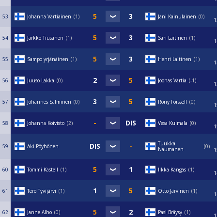
53
Johanna Vartiainen
1
Jani Kainulainen
0
1
54
Jarkko Tiusanen
1
Sari Laitinen
1
1
55
Sampo yrjänäinen
1
Henri Laitinen
1
1
56
Juuso Lakka
0
Joonas Vartia
-1
1
57
Johannes Salminen
0
Rony Forssell
0
1
58
Johanna Koivisto
2
Vesa Kulmala
0
1
Tuukka
59
Aki Pöyhönen
0
Naumanen
1
60
Tommi Kastell
1
Ilkka Kangas
1
1
61
Tero Tyvijärvi
1
Otto Järvinen
1
1
62
Janne Alho
0
Pasi Bräysy
1
1