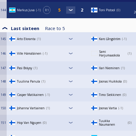
144
Markus Juva
-1
R1
Toni Pistool
0
2
Last sixteen
Race to
5
145
Arto Eloranta
1
Karo Långström
-1
Sami
146
Ville Hämäläinen
-1
1
Harjumaaskola
147
Pasi Bräysy
1
Ilari Nieminen
1
148
Tuuliina Panula
1
Joonas Huikkola
0
149
Casper Matikainen
-1
Timo Siekkinen
0
150
Johanna Vartiainen
1
Joonas Vartia
-1
Tuukka
151
Hop Van Nguyen
0
0
Naumanen