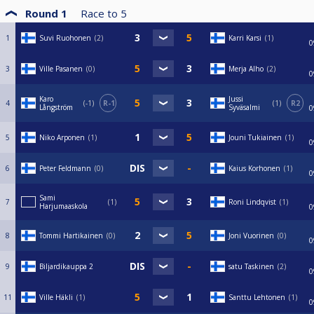
Round 1
Race to
5
1
Suvi Ruohonen
2
Karri Karsi
1
0
3
Ville Pasanen
0
Merja Alho
2
0
Karo
Jussi
4
-1
R-1
1
R2
Långström
Syväsalmi
0
5
Niko Arponen
1
Jouni Tukiainen
1
0
6
Peter Feldmann
0
Kaius Korhonen
1
0
Sami
7
1
Roni Lindqvist
1
Harjumaaskola
0
8
Tommi Hartikainen
0
Joni Vuorinen
0
0
9
Biljardikauppa 2
satu Taskinen
2
0
11
Ville Häkli
1
Santtu Lehtonen
1
0