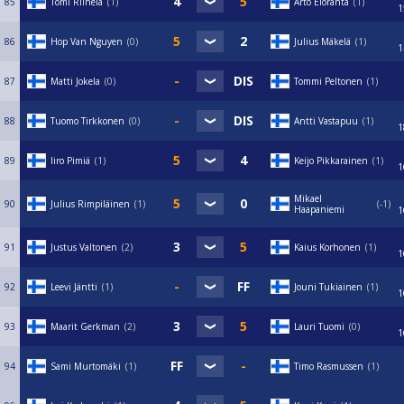
85
Tomi Riihelä
1
Arto Eloranta
1
1
86
Hop Van Nguyen
0
Julius Mäkelä
1
1
87
Matti Jokela
0
Tommi Peltonen
1
88
Tuomo Tirkkonen
0
Antti Vastapuu
1
1
89
Iiro Pimiä
1
Keijo Pikkarainen
1
1
Mikael
90
Julius Rimpiläinen
1
-1
Haapaniemi
1
91
Justus Valtonen
2
Kaius Korhonen
1
1
92
Leevi Jäntti
1
Jouni Tukiainen
1
1
93
Maarit Gerkman
2
Lauri Tuomi
0
1
94
Sami Murtomäki
1
Timo Rasmussen
1