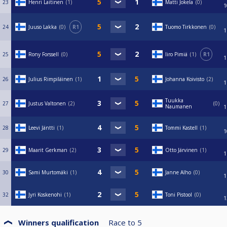
23
Henri Laitinen
1
Matti Jokela
0
1
24
Juuso Lakka
0
R1
Tuomo Tirkkonen
0
1
25
Rony Forssell
0
Iiro Pimiä
1
R1
1
26
Julius Rimpiläinen
1
Johanna Koivisto
2
1
Tuukka
27
Justus Valtonen
2
0
Naumanen
1
28
Leevi Jäntti
1
Tommi Kastell
1
1
29
Maarit Gerkman
2
Otto Järvinen
1
1
30
Sami Murtomäki
1
Janne Alho
0
1
32
Jyri Koskenohi
1
Toni Pistool
0
1
Winners qualification
Race to
5