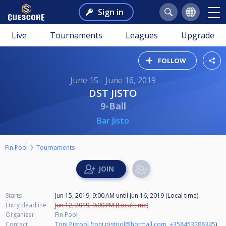
Sign in
Live
Tournaments
Leagues
Upgrade
FOLLOW
June 15 - June 16, 2019
DST JISTO
9-Ball
Bar Jisto
Fin Pool
Tournaments
Starts
Jun 15, 2019, 9:00 AM
until
Jun 16, 2019 (Local time)
Entry deadline
Jun 12, 2019, 9:00 PM (Local time)
Organizer
Fin Pool
Contact
Toni Pistool
(
toni.pistool@hotmail.com
,
+358453288345
)