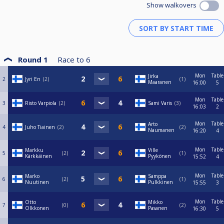
Show walkovers
Round 1
Race to
6
Mon
Table
Jirka
2
Jyri En
2
1
Maaranen
16:00
5
Mon
Table
3
Risto Varpiola
2
Sami Varis
3
16:03
2
Mon
Table
Arto
4
Juho Tiainen
2
2
Naumanen
16:20
4
Mon
Table
Markku
Ville
5
2
1
Kärkkäinen
Pyykönen
15:52
4
Mon
Table
Marko
Samppa
6
2
1
Nuutinen
Pulkkinen
15:55
3
Mon
Table
Otto
Mikko
7
0
2
Olkkonen
Pasanen
16:30
5