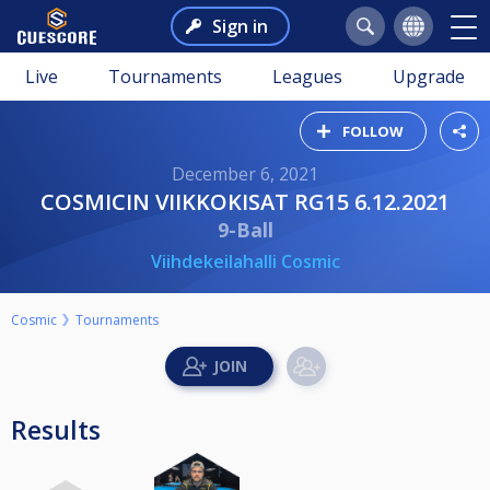
Sign in
Live
Tournaments
Leagues
Upgrade
FOLLOW
December 6, 2021
COSMICIN VIIKKOKISAT RG15 6.12.2021
9-Ball
Viihdekeilahalli Cosmic
Cosmic
Tournaments
Results