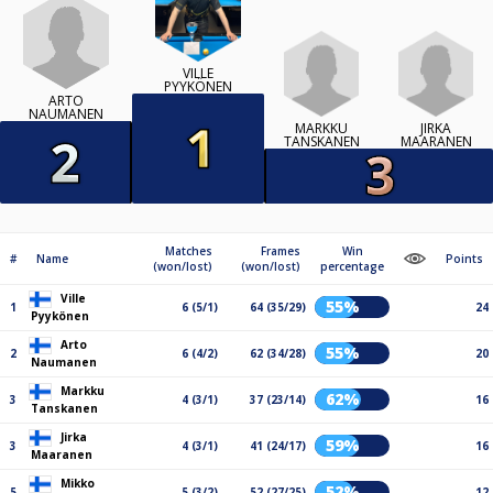
VILLE
PYYKÖNEN
ARTO
NAUMANEN
MARKKU
JIRKA
TANSKANEN
MAARANEN
Matches
Frames
Win
#
Name
Points
(won/lost)
(won/lost)
percentage
Ville
55%
1
6 (5/1)
64 (35/29)
24
Pyykönen
Arto
55%
2
6 (4/2)
62 (34/28)
20
Naumanen
Markku
62%
3
4 (3/1)
37 (23/14)
16
Tanskanen
Jirka
59%
3
4 (3/1)
41 (24/17)
16
Maaranen
Mikko
52%
5
5 (3/2)
52 (27/25)
12