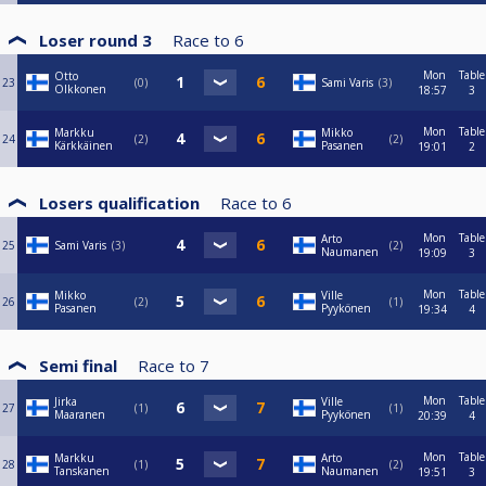
Loser round 3
Race to
6
Mon
Table
Otto
23
0
Sami Varis
3
Olkkonen
18:57
3
Mon
Table
Markku
Mikko
24
2
2
Kärkkäinen
Pasanen
19:01
2
Losers qualification
Race to
6
Mon
Table
Arto
25
Sami Varis
3
2
Naumanen
19:09
3
Mon
Table
Mikko
Ville
26
2
1
Pasanen
Pyykönen
19:34
4
Semi final
Race to
7
Mon
Table
Jirka
Ville
27
1
1
Maaranen
Pyykönen
20:39
4
Mon
Table
Markku
Arto
28
1
2
Tanskanen
Naumanen
19:51
3