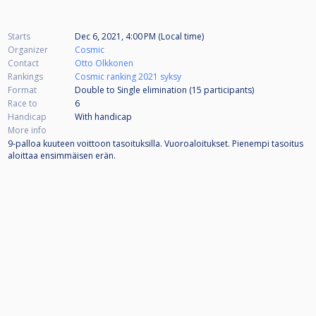
Starts
Dec 6, 2021, 4:00 PM (Local time)
Organizer
Cosmic
Contact
Otto Olkkonen
Rankings
Cosmic ranking 2021 syksy
Format
Double to Single elimination (15
participants
)
Race to
6
Handicap
With handicap
More info
9-palloa kuuteen voittoon tasoituksilla. Vuoroaloitukset. Pienempi tasoitus
aloittaa ensimmäisen erän.