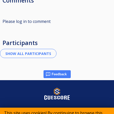
Comments
Please log in to comment
Participants
Feedback
© 2015-2026 CueScore International
This site uses cookies! By continuing to browse this