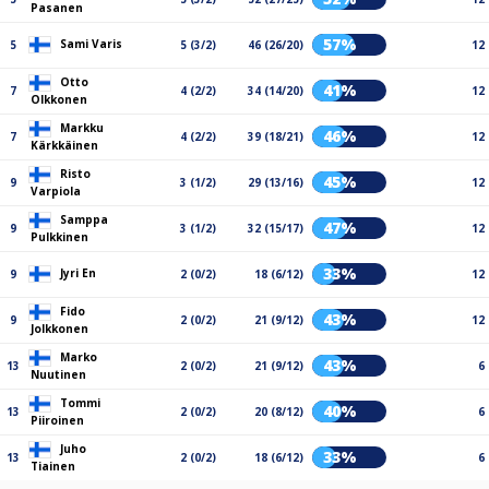
Pasanen
57%
Sami Varis
5
5 (3/2)
46 (26/20)
12
Otto
41%
7
4 (2/2)
34 (14/20)
12
Olkkonen
Markku
46%
7
4 (2/2)
39 (18/21)
12
Kärkkäinen
Risto
45%
9
3 (1/2)
29 (13/16)
12
Varpiola
Samppa
47%
9
3 (1/2)
32 (15/17)
12
Pulkkinen
33%
Jyri En
9
2 (0/2)
18 (6/12)
12
Fido
43%
9
2 (0/2)
21 (9/12)
12
Jolkkonen
Marko
43%
13
2 (0/2)
21 (9/12)
6
Nuutinen
Tommi
40%
13
2 (0/2)
20 (8/12)
6
Piiroinen
Juho
33%
13
2 (0/2)
18 (6/12)
6
Tiainen