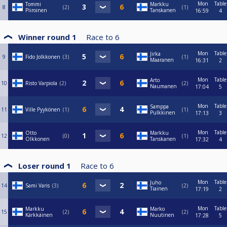
Mon
Table
Tommi
Markku
8
2
1
Piiroinen
Tanskanen
16:59
4
Winner round 1
Race to
6
Mon
Table
Jirka
9
Fido Jolkkonen
3
1
Maaranen
16:31
2
Mon
Table
Arto
10
Risto Varpiola
2
2
Naumanen
17:04
5
Mon
Table
Samppa
11
Ville Pyykönen
1
1
Pulkkinen
17:13
3
Mon
Table
Otto
Markku
12
0
1
Olkkonen
Tanskanen
17:32
4
Loser round 1
Race to
6
Mon
Table
Juho
14
Sami Varis
3
2
Tiainen
17:19
2
Mon
Table
Markku
Marko
15
2
2
Kärkkäinen
Nuutinen
17:28
5