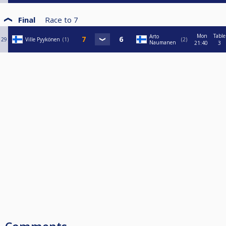
Final
Race to
7
Mon
Table
Arto
29
Ville Pyykönen
1
2
Naumanen
21:40
3