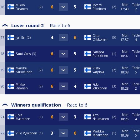
Mon
Table
Mikko
Tommi
16
2
2
Pasanen
Piiroinen
17:43
2
Loser round 2
Race to
6
Mon
Table
Otto
17
Jyri En
2
0
Olkkonen
17:57
4
Mon
Table
Samppa
18
Sami Varis
3
1
Pulkkinen
18:07
3
Mon
Table
Markku
Risto
19
2
2
Kärkkäinen
Varpiola
18:08
5
Mon
Table
Mikko
Fido
20
2
3
Pasanen
Jolkkonen
18:28
2
Winners qualification
Race to
6
Mon
Table
Jirka
Arto
21
1
2
Maaranen
Naumanen
18:26
4
Mon
Table
Markku
22
Ville Pyykönen
1
1
Tanskanen
18:39
5