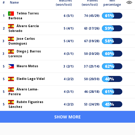
Matches
Frames
Win
#
Name
(won/lost)
(won/lost)
percentage
Telmo Torres
61%
1
6 (5/1)
74 (45/29)
Barbosa
Álvaro García
59%
2
5 (4/1)
63 (37/26)
Sobrado
Jose Carlos
58%
3
5 (4/1)
67 (39/28)
Dominguez
Diego J. Barros
60%
3
4 (3/1)
50 (30/20)
Lorenzo
62%
Mauro Motus
5
3 (2/1)
37 (23/14)
40%
Eladio Lago Vidal
5
4 (2/2)
50 (20/30)
Álvaro Lama-
61%
5
4 (3/1)
46 (28/18)
Pereira
Rubén Figueiras
45%
5
4 (2/2)
53 (24/29)
Sánchez
SHOW MORE