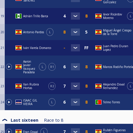
Sánchez
Gonzalez
Iávor Ricárdov
19
Adrián Trillo Barca
L
Moreno
Miguel Ángel Crespo
20
Antonio Pardos
L
de la Torre
Juan Pedro Duran
21
Iván Varela Domarco
Lopez
Aaron
Javier
22
L
R1
Marcos Rodiño Portel
Vazquez
Paradela
Xan Rubira
Alejandro Doval
23
R2
L
Hortas
Fernandez
ISAAC GIL
24
L
Telmo Torres
VIEIRA
Last sixteen
Race to
8
Rubén Figueiras
25
Fran Doval
L