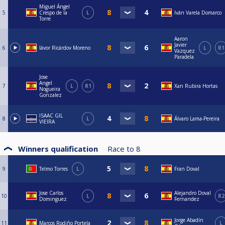
Miguel Ángel
5
Crespo de la
L
Iván Varela Domarco
Torre
Aaron
Javier
6
Iávor Ricárdov Moreno
L
R1
Vazquez
Paradela
Jose
Angel
7
L
R1
Xan Rubira Hortas
Nogueira
Gonzalez
ISAAC GIL
8
L
Álvaro Lama-Pereira
VIEIRA
Winners qualification
Race to
8
9
Telmo Torres
L
Fran Doval
Jose Carlos
Alejandro Doval
10
L
R2
Dominguez
Fernandez
Jorge Abadín
11
Marcos Rodiño Portela
L