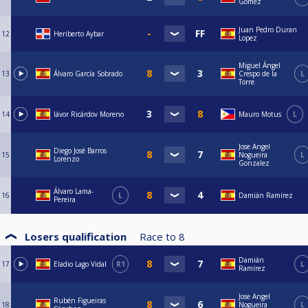
Gómez
Juan Pedro Duran
12
Heriberto Aybar
Lopez
Miguel Ángel
13
Álvaro García Sobrado
Crespo de la
L
Torre
14
Iávor Ricárdov Moreno
Mauro Motus
L
Jose Angel
Diego José Barros
15
Nogueira
L
Lorenzo
Gonzalez
Álvaro Lama-
16
L
Damián Ramírez
Pereira
Losers qualification
Race to
8
Damián
17
Eladio Lago Vidal
R1
L
Ramírez
Jose Angel
Rubén Figueiras
18
Nogueira
L