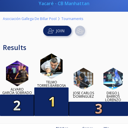
Yacaré - CB Manhattan
Asociación Gallega De Billar Pool
Tournaments
Results
TELMO
TORRES BARBOSA
ÁLVARO
GARCÍA SOBRADO
JOSE CARLOS
DIEGO J.
DOMINGUEZ
BARROS
LORENZO