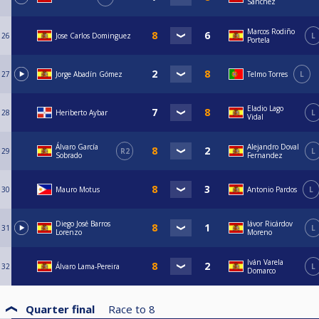
Sánchez
Marcos Rodiño
26
Jose Carlos Dominguez
L
Portela
27
Jorge Abadín Gómez
Telmo Torres
L
Eladio Lago
28
Heriberto Aybar
L
Vidal
Álvaro García
Alejandro Doval
29
R2
L
Sobrado
Fernandez
30
Mauro Motus
Antonio Pardos
L
Diego José Barros
Iávor Ricárdov
31
L
Lorenzo
Moreno
Iván Varela
32
Álvaro Lama-Pereira
L
Domarco
Quarter final
Race to
8