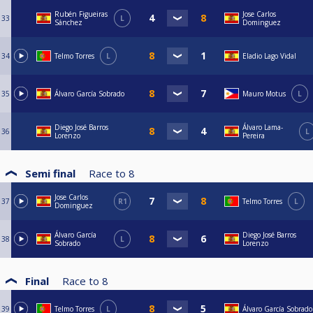
Rubén Figueiras
Jose Carlos
33
L
Sánchez
Dominguez
34
Telmo Torres
L
Eladio Lago Vidal
35
Álvaro García Sobrado
Mauro Motus
L
Diego José Barros
Álvaro Lama-
36
L
Lorenzo
Pereira
Semi final
Race to
8
Jose Carlos
37
R1
Telmo Torres
L
Dominguez
Álvaro García
Diego José Barros
38
L
Sobrado
Lorenzo
Final
Race to
8
39
Telmo Torres
L
Álvaro García Sobrado