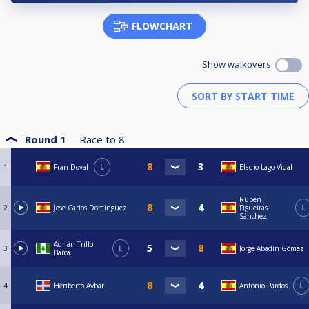
FLOWCHART
Show walkovers
Round 1
Race to
8
1
Fran Doval
L
Eladio Lago Vidal
Rubén
2
Jose Carlos Dominguez
Figueiras
L
Sánchez
Adrián Trillo
3
L
Jorge Abadín Gómez
Barca
4
Heriberto Aybar
Antonio Pardos
L