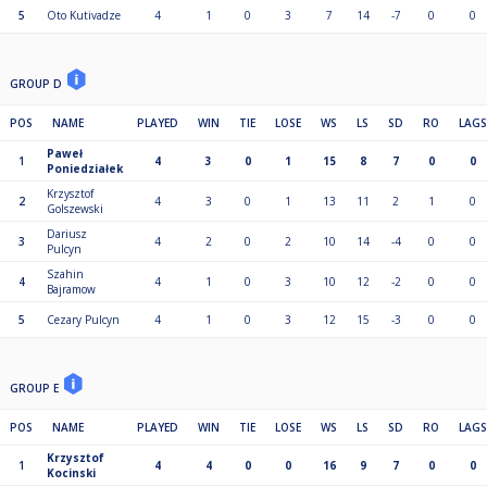
5
Oto Kutivadze
4
1
0
3
7
14
-7
0
0
GROUP D
POS
NAME
PLAYED
WIN
TIE
LOSE
WS
LS
SD
RO
LAGS
Paweł
1
4
3
0
1
15
8
7
0
0
Poniedziałek
Krzysztof
2
4
3
0
1
13
11
2
1
0
Golszewski
Dariusz
3
4
2
0
2
10
14
-4
0
0
Pulcyn
Szahin
4
4
1
0
3
10
12
-2
0
0
Bajramow
5
Cezary Pulcyn
4
1
0
3
12
15
-3
0
0
GROUP E
POS
NAME
PLAYED
WIN
TIE
LOSE
WS
LS
SD
RO
LAGS
Krzysztof
1
4
4
0
0
16
9
7
0
0
Kocinski