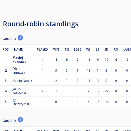
Round-robin standings
GROUP A
POS
NAME
PLAYED
WIN
TIE
LOSE
WS
LS
SD
RO
LAGS
Maciej
1
4
4
0
0
16
4
12
0
0
Kurzawa
Adam
2
4
3
0
1
13
7
6
0
0
Januszek
3
Marcin Nowak
4
2
0
2
11
11
0
0
0
Jakub
4
4
1
0
3
7
12
-5
0
0
Kozłowski
Igor
5
4
0
0
4
3
16
-13
0
0
Łuszczyński
GROUP B