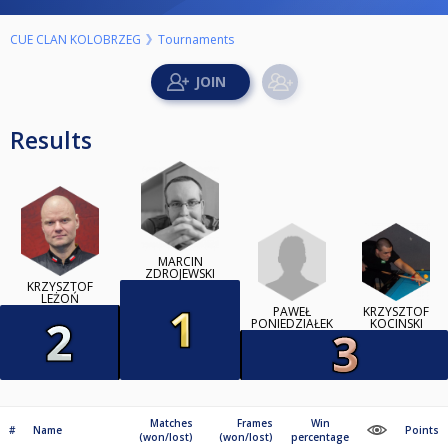
CUE CLAN KOLOBRZEG
Tournaments
Results
MARCIN
ZDROJEWSKI
KRZYSZTOF
LEŻOŃ
PAWEŁ
KRZYSZTOF
PONIEDZIAŁEK
KOCINSKI
Matches
Frames
Win
#
Name
Points
(won/lost)
(won/lost)
percentage