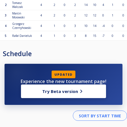
Tomasz
2
4
2
0
2
14
10
4
1
0
Walczak
Marcin
3
4
2
0
2
12
12
0
1
0
Morawski
Grzegorz
4
4
1
0
3
10
14
-4
0
0
Czernyhowski
5
Rafał Danieluk
4
1
0
3
8
15
-7
0
0
Schedule
UPDATED
Experience the new tournament page!
Try Beta version