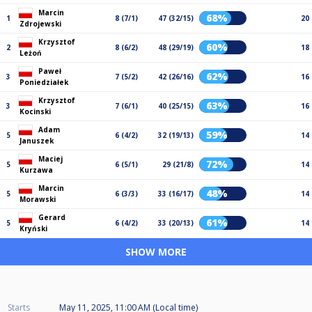
Marcin
68%
1
8 (7/1)
47 (32/15)
20
Zdrojewski
Krzysztof
60%
2
8 (6/2)
48 (29/19)
18
Leżoń
Paweł
62%
3
7 (5/2)
42 (26/16)
16
Poniedziałek
Krzysztof
63%
3
7 (6/1)
40 (25/15)
16
Kocinski
Adam
59%
5
6 (4/2)
32 (19/13)
14
Januszek
Maciej
72%
5
6 (5/1)
29 (21/8)
14
Kurzawa
Marcin
48%
5
6 (3/3)
33 (16/17)
14
Morawski
Gerard
61%
5
6 (4/2)
33 (20/13)
14
Kryński
SHOW MORE
Starts
May 11, 2025, 11:00 AM (Local time)