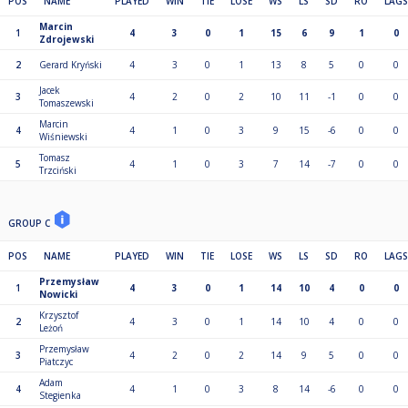
POS
NAME
PLAYED
WIN
TIE
LOSE
WS
LS
SD
RO
LAGS
Marcin
1
4
3
0
1
15
6
9
1
0
Zdrojewski
2
Gerard Kryński
4
3
0
1
13
8
5
0
0
Jacek
3
4
2
0
2
10
11
-1
0
0
Tomaszewski
Marcin
4
4
1
0
3
9
15
-6
0
0
Wiśniewski
Tomasz
5
4
1
0
3
7
14
-7
0
0
Trzciński
GROUP C
POS
NAME
PLAYED
WIN
TIE
LOSE
WS
LS
SD
RO
LAGS
Przemysław
1
4
3
0
1
14
10
4
0
0
Nowicki
Krzysztof
2
4
3
0
1
14
10
4
0
0
Leżoń
Przemysław
3
4
2
0
2
14
9
5
0
0
Piatczyc
Adam
4
4
1
0
3
8
14
-6
0
0
Stegienka