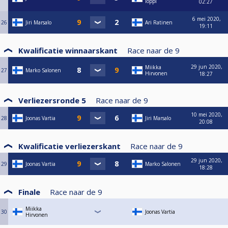
loppi
02:27
6 mei 2020,
26
Jiri Marsalo
Ari Ratinen
19:11
Kwalificatie winnaarskant
Race naar de
9
29 jun 2020,
Miikka
27
Marko Salonen
Hirvonen
18:27
Verliezersronde 5
Race naar de
9
10 mei 2020,
28
Joonas Vartia
Jiri Marsalo
20:08
Kwalificatie verliezerskant
Race naar de
9
29 jun 2020,
29
Joonas Vartia
Marko Salonen
18:28
Finale
Race naar de
9
Miikka
30
Joonas Vartia
Hirvonen