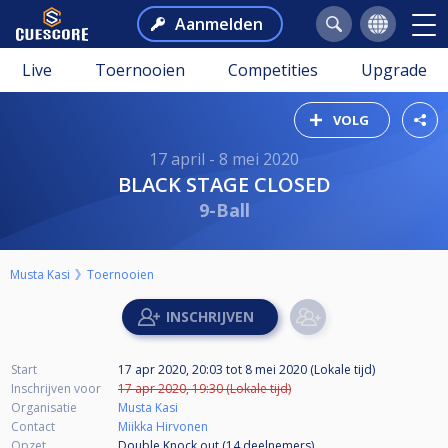
Aanmelden
Live
Toernooien
Competities
Upgrade
VOLG
17 april - 8 mei 2020
BLACK STAGE CLOSED
9-Ball
Musta Kasi
Toernooien
Start
17 apr 2020, 20:03
tot
8 mei 2020 (Lokale tijd)
Inschrijven voor
17 apr 2020, 19:30 (Lokale tijd)
Organisatie
Musta Kasi
Contact
Miikka Hirvonen
Opzet
Double Knock out (14
deelnemers
)