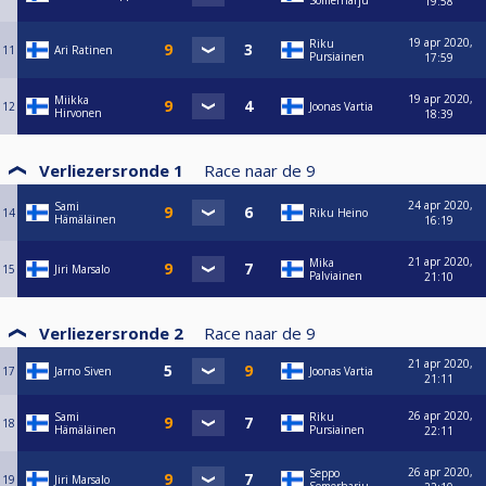
Somerharju
19:58
19 apr 2020,
Riku
11
Ari Ratinen
Pursiainen
17:59
19 apr 2020,
Miikka
12
Joonas Vartia
Hirvonen
18:39
Verliezersronde 1
Race naar de
9
24 apr 2020,
Sami
14
Riku Heino
Hämäläinen
16:19
21 apr 2020,
Mika
15
Jiri Marsalo
Palviainen
21:10
Verliezersronde 2
Race naar de
9
21 apr 2020,
17
Jarno Siven
Joonas Vartia
21:11
26 apr 2020,
Sami
Riku
18
Hämäläinen
Pursiainen
22:11
26 apr 2020,
Seppo
19
Jiri Marsalo