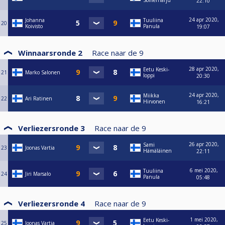
Somerharju
22:10
24 apr 2020,
Johanna
Tuuliina
20
Koivisto
Panula
19:07
Winnaarsronde 2
Race naar de
9
28 apr 2020,
Eetu Keski-
21
Marko Salonen
loppi
20:30
24 apr 2020,
Miikka
22
Ari Ratinen
Hirvonen
16:21
Verliezersronde 3
Race naar de
9
26 apr 2020,
Sami
23
Joonas Vartia
Hämäläinen
22:11
6 mei 2020,
Tuuliina
24
Jiri Marsalo
Panula
05:48
Verliezersronde 4
Race naar de
9
1 mei 2020,
Eetu Keski-
25
Joonas Vartia