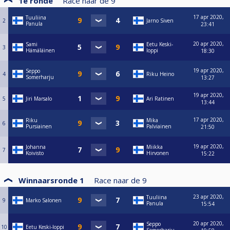
1e ronde
Race naar de
9
17 apr 2020,
Tuuliina
2
Jarno Siven
Panula
23:41
20 apr 2020,
Sami
Eetu Keski-
3
Hämäläinen
loppi
18:30
19 apr 2020,
Seppo
4
Riku Heino
Somerharju
13:27
19 apr 2020,
5
Jiri Marsalo
Ari Ratinen
13:44
17 apr 2020,
Riku
Mika
6
Pursiainen
Palviainen
21:50
19 apr 2020,
Johanna
Miikka
7
Koivisto
Hirvonen
15:22
Winnaarsronde 1
Race naar de
9
23 apr 2020,
Tuuliina
9
Marko Salonen
Panula
15:54
20 apr 2020,
Seppo
10
Eetu Keski-loppi