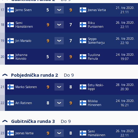
21. tra 2020.
17
Jarno Siven
Joonas Vartia
21:11
26. tra 2020.
Sami
Riku
18
Hämäläinen
Pursiainen
22:11
26. tra 2020.
Seppo
19
Jiri Marsalo
Somerharju
22:10
24. tra 2020.
Johanna
Tuuliina
20
Koivisto
Panula
19:07
Pobjednička runda 2
Do
9
28. tra 2020.
Eetu Keski-
21
Marko Salonen
loppi
20:30
24. tra 2020.
Miikka
22
Ari Ratinen
Hirvonen
16:21
Gubitnička runda 3
Do
9
26. tra 2020.
Sami
23
Joonas Vartia
Hämäläinen
22:11