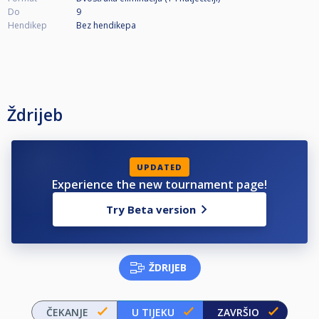
Do
9
Hendikep
Bez hendikepa
Ždrijeb
UPDATED
Experience the new tournament page!
Try Beta version
ŽDRIJEB
ČEKANJE
U TIJEKU
ZAVRŠIO