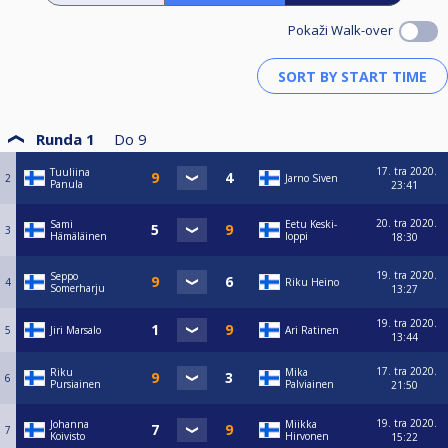
Pokaži Walk-over
Runda 1
Do
9
17. tra 2020.
Tuuliina
2
Jarno Siven
Panula
23:41
20. tra 2020.
Sami
Eetu Keski-
3
Hämäläinen
loppi
18:30
19. tra 2020.
Seppo
4
Riku Heino
Somerharju
13:27
19. tra 2020.
5
Jiri Marsalo
Ari Ratinen
13:44
17. tra 2020.
Riku
Mika
6
Pursiainen
Palviainen
21:50
19. tra 2020.
Johanna
Miikka
7
Koivisto
Hirvonen
15:22