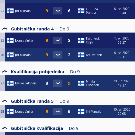
6. svi 2020.
Tuuliina
24
Jiri Marsalo
Panula
05:48
Gubitnička runda 4
Do
9
1. svi 2020.
Eetu Keski-
25
Joonas Vartia
loppi
02:27
6. svi 2020.
26
Jiri Marsalo
Ari Ratinen
19:11
Kvalifikacija pobjednika
Do
9
29. lip 2020.
Miikka
27
Marko Salonen
Hirvonen
18:27
Gubitnička runda 5
Do
9
10. svi 2020.
28
Joonas Vartia
Jiri Marsalo
20:08
Gubitnička kvalifikacija
Do
9