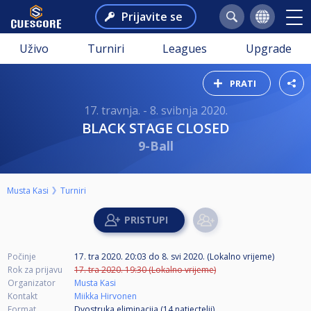
Prijavite se
Uživo
Turniri
Leagues
Upgrade
PRATI
17. travnja. - 8. svibnja 2020.
BLACK STAGE CLOSED
9-Ball
Musta Kasi
Turniri
Počinje
17. tra 2020. 20:03
do
8. svi 2020. (Lokalno vrijeme)
Rok za prijavu
17. tra 2020. 19:30 (Lokalno vrijeme)
Organizator
Musta Kasi
Kontakt
Miikka Hirvonen
Format
Dvostruka eliminacija (14
natjectelji
)