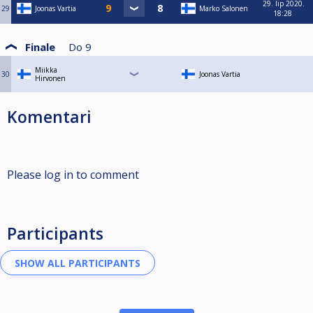
29. lip 2020.
29
Joonas Vartia
Marko Salonen
18:28
Finale
Do
9
Miikka
30
Joonas Vartia
Hirvonen
Komentari
Please log in to comment
Participants