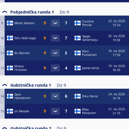
Pobjednička runda 1
Do
9
23. tra 2020.
Tuuliina
9
Marko Salonen
Panula
15:54
20. tra 2020.
Seppo
10
Eetu Keski-loppi
Somerharju
19:58
19. tra 2020.
Riku
11
Ari Ratinen
Pursiainen
17:59
19. tra 2020.
Miikka
12
Joonas Vartia
Hirvonen
18:39
Gubitnička runda 1
Do
9
24. tra 2020.
Sami
14
Riku Heino
Hämäläinen
16:19
21. tra 2020.
Mika
15
Jiri Marsalo
Palviainen
21:10
Gubitnička runda 2
Do
9