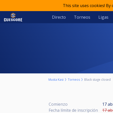
This site uses cookies! By
Directo
Torneos
Ligas
Musta Kasi
Torneos
Black stage closed
Comienzo
17 ab
Fecha límite de inscripción
17 ab