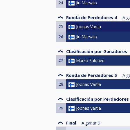
24
Jiri Marsalo
Ronda de Perdedores 4
A g
25
Joonas Vartia
26
Jiri Marsalo
Clasificación por Ganadores
27
Marko Salonen
Ronda de Perdedores 5
A g
28
Joonas Vartia
Clasificación por Perdedores
29
Joonas Vartia
Final
A ganar
9