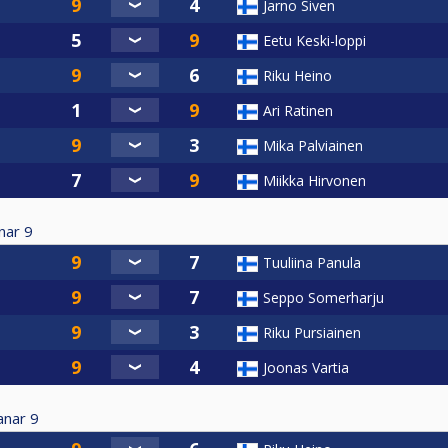
Jarno Siven
Eetu Keski-loppi
Riku Heino
Ari Ratinen
Mika Palviainen
Miikka Hirvonen
nar
9
Tuuliina Panula
Seppo Somerharju
Riku Pursiainen
Joonas Vartia
anar
9