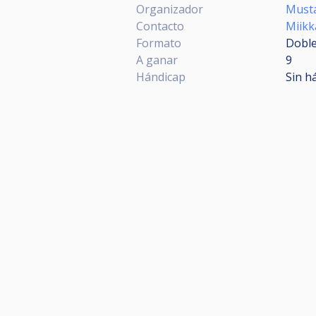
Organizador
Musta
Contacto
Miikk
Formato
Doble
A ganar
9
Hándicap
Sin h