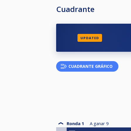
Cuadrante
UPDATED
CUADRANTE GRÁFICO
Ronda 1
A ganar
9