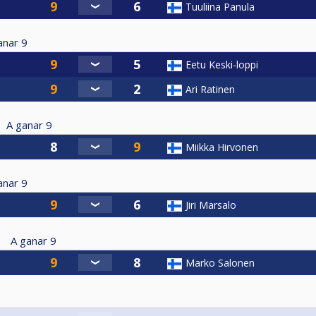
Tuuliina Panula
anar
9
Eetu Keski-loppi
Ari Ratinen
A ganar
9
Miikka Hirvonen
anar
9
Jiri Marsalo
A ganar
9
Marko Salonen