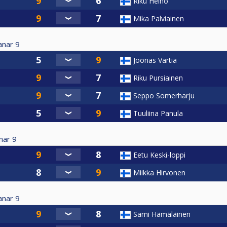
Riku Heino
Mika Palviainen
anar
9
Joonas Vartia
Riku Pursiainen
Seppo Somerharju
Tuuliina Panula
nar
9
Eetu Keski-loppi
Miikka Hirvonen
anar
9
Sami Hämäläinen