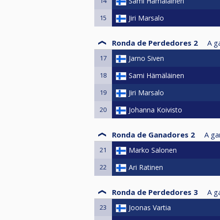
14
Sami Hämäläinen
15
Jiri Marsalo
Ronda de Perdedores 2
A g
17
Jarno Siven
18
Sami Hämäläinen
19
Jiri Marsalo
20
Johanna Koivisto
Ronda de Ganadores 2
A ga
21
Marko Salonen
22
Ari Ratinen
Ronda de Perdedores 3
A g
23
Joonas Vartia