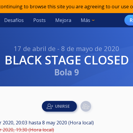
 continuing to browse this site you are agreeing to our use o
Desafíos
Posts
Mejora
Más
R
17 de abril de - 8 de mayo de 2020
BLACK STAGE CLOSED
Bola 9
r 2020, 20:03
hasta
8 may 2020 (Hora local)
r 2020, 19:30 (Hora local)