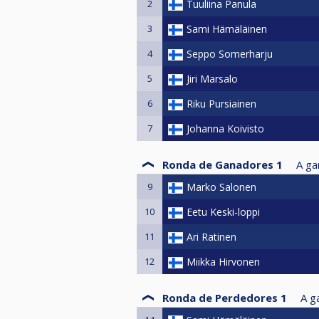
2
Tuuliina Panula
3
Sami Hämäläinen
4
Seppo Somerharju
5
Jiri Marsalo
6
Riku Pursiainen
7
Johanna Koivisto
Ronda de Ganadores 1
A ga
9
Marko Salonen
10
Eetu Keski-loppi
11
Ari Ratinen
12
Miikka Hirvonen
Ronda de Perdedores 1
A g