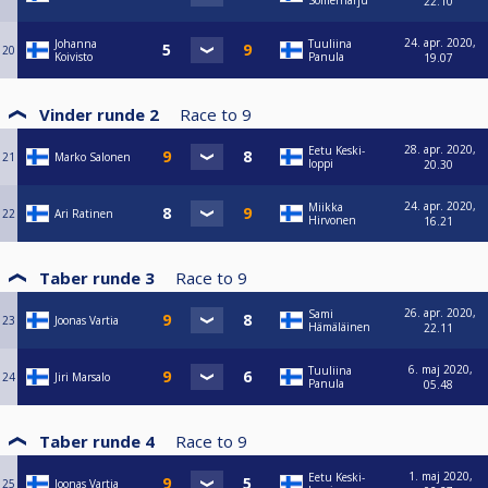
Somerharju
22.10
24. apr. 2020,
Johanna
Tuuliina
20
Koivisto
Panula
19.07
Vinder runde 2
Race to
9
28. apr. 2020,
Eetu Keski-
21
Marko Salonen
loppi
20.30
24. apr. 2020,
Miikka
22
Ari Ratinen
Hirvonen
16.21
Taber runde 3
Race to
9
26. apr. 2020,
Sami
23
Joonas Vartia
Hämäläinen
22.11
6. maj 2020,
Tuuliina
24
Jiri Marsalo
Panula
05.48
Taber runde 4
Race to
9
1. maj 2020,
Eetu Keski-
25
Joonas Vartia