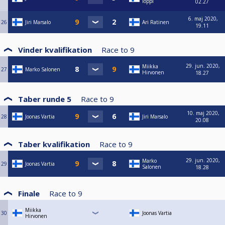
loppi
02.27
6. maj 2020,
26
Jiri Marsalo
Ari Ratinen
19.11
Vinder kvalifikation
Race to
9
29. jun. 2020,
Miikka
27
Marko Salonen
Hirvonen
18.27
Taber runde 5
Race to
9
10. maj 2020,
28
Joonas Vartia
Jiri Marsalo
20.08
Taber kvalifikation
Race to
9
29. jun. 2020,
Marko
29
Joonas Vartia
Salonen
18.28
Finale
Race to
9
Miikka
30
Joonas Vartia
Hirvonen