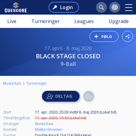
Login
Live
Turneringer
Leagues
Upgrade
FØLG
17. april - 8. maj 2020
BLACK STAGE CLOSED
9-Ball
Musta Kasi
Turneringer
Start
17. apr. 2020, 20.03
indtil
8. maj 2020 (Lokal tid)
Tilmeldingsfrist
17. apr. 2020, 19.30 (Lokal tid)
Arrangør
Musta Kasi
Kontakt
Miikka Hirvonen
Format
Double Knock Out (14
deltagere
)