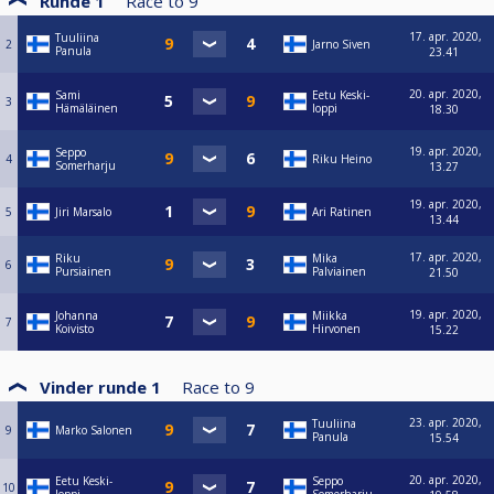
Runde 1
Race to
9
17. apr. 2020,
Tuuliina
2
Jarno Siven
Panula
23.41
20. apr. 2020,
Sami
Eetu Keski-
3
Hämäläinen
loppi
18.30
19. apr. 2020,
Seppo
4
Riku Heino
Somerharju
13.27
19. apr. 2020,
5
Jiri Marsalo
Ari Ratinen
13.44
17. apr. 2020,
Riku
Mika
6
Pursiainen
Palviainen
21.50
19. apr. 2020,
Johanna
Miikka
7
Koivisto
Hirvonen
15.22
Vinder runde 1
Race to
9
23. apr. 2020,
Tuuliina
9
Marko Salonen
Panula
15.54
20. apr. 2020,
Eetu Keski-
Seppo
10