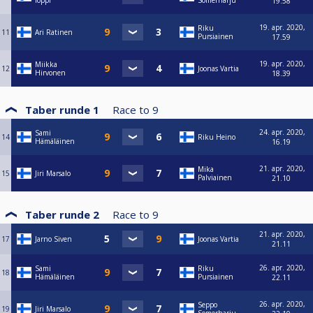
loppi
Somerharju
19.58
19. apr. 2020,
Riku
11
Ari Ratinen
Pursiainen
17.59
19. apr. 2020,
Miikka
12
Joonas Vartia
Hirvonen
18.39
Taber runde 1
Race to
9
24. apr. 2020,
Sami
14
Riku Heino
Hämäläinen
16.19
21. apr. 2020,
Mika
15
Jiri Marsalo
Palviainen
21.10
Taber runde 2
Race to
9
21. apr. 2020,
17
Jarno Siven
Joonas Vartia
21.11
26. apr. 2020,
Sami
Riku
18
Hämäläinen
Pursiainen
22.11
26. apr. 2020,
Seppo
19
Jiri Marsalo