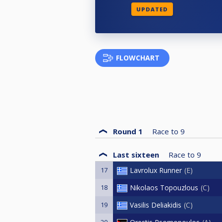
UPDATED
FLOWCHART
Round 1
Race to
9
Last sixteen
Race to
9
17
Lavrolux Runner
E
18
Nikolaos Topouzlous
C
19
Vasilis Deliakidis
C
20