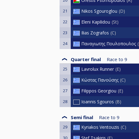
Orestis Psomopoulos
A
21
Nikos Sgouroglou
D
22
Eleni Kapilidou
St
23
Ilias Zografos
C
24
Παναγιωτης Πουλοπουλος
Quarter final
Race to
9
25
Lavrolux Runner
E
26
Κώστας Πανούσης
C
27
Filippos Georgiou
E
28
Ioannis Sgouros
B
Semi final
Race to
9
29
Kyriakos Ventouzis
C
30
Stef Tsakiris
E