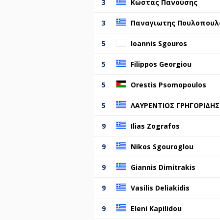
3
Κώστας Πανούσης
3
Παναγιωτης Πουλοπουλ
5
Ioannis Sgouros
5
Filippos Georgiou
5
Orestis Psomopoulos
5
ΛΑΥΡΕΝΤΙΟΣ ΓΡΗΓΟΡΙΔΗΣ
9
Ilias Zografos
9
Nikos Sgouroglou
9
Giannis Dimitrakis
9
Vasilis Deliakidis
9
Eleni Kapilidou