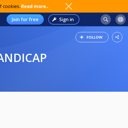
f cookies.
Read more..
Join for free
Sign in
FOLLOW
HANDICAP