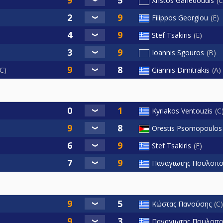
Xristos Ganedoudis
C
Filippos Georgiou
E
Stef Tsakiris
E
Ioannis Sgouros
B
C
Giannis Dimitrakis
Α
Kyriakos Ventouzis
C
Orestis Psomopoulos
Stef Tsakiris
E
Παναγιωτης Πουλοπ
Κώστας Πανούσης
C
Παναγιωτης Πουλοπ