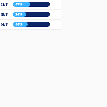
47%
 (8/9)
36%
 (5/9)
40%
 (6/9)