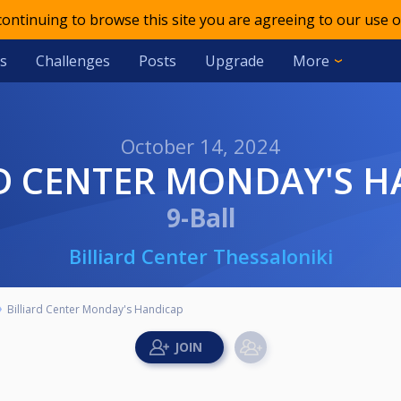
 continuing to browse this site you are agreeing to our use o
s
Challenges
Posts
Upgrade
More
October 14, 2024
RD CENTER MONDAY'S 
9-Ball
Billiard Center Thessaloniki
Billiard Center Monday's Handicap