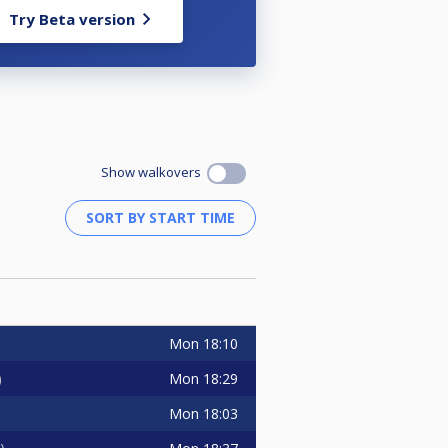
Try Beta version
Show walkovers
Mon
18:10
Mon
18:29
Mon
18:03