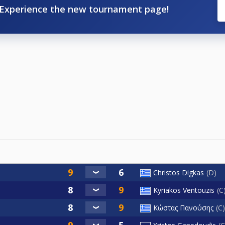
Experience the new tournament page!
Christos Digkas
D
Kyriakos Ventouzis
C
Κώστας Πανούσης
C