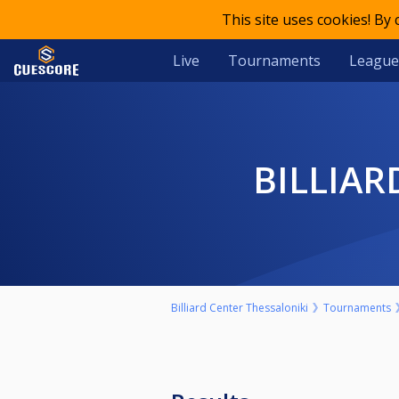
This site uses cookies! By
Live
Tournaments
League
BILLIA
Billiard Center Thessaloniki
Tournaments