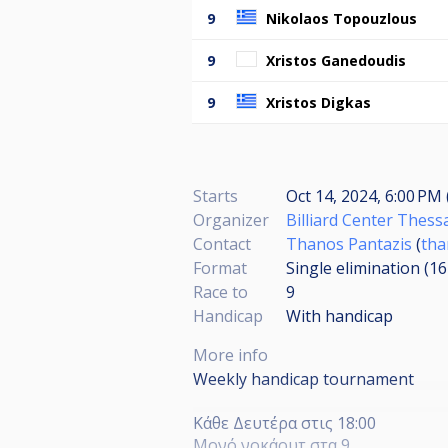
9
Nikolaos Topouzlous
9
Xristos Ganedoudis
9
Xristos Digkas
Starts
Oct 14, 2024, 6:00 PM 
Organizer
Billiard Center Thess
Contact
Thanos Pantazis
(
tha
Format
Single elimination (1
Race to
9
Handicap
With handicap
More info
Weekly handicap tournament
Κάθε Δευτέρα στις 18:00
Μονό νοκάουτ στα 9