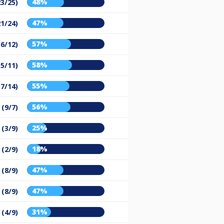
48%
23/25)
47%
21/24)
57%
16/12)
58%
15/11)
55%
17/14)
56%
 (9/7)
25%
 (3/9)
18%
 (2/9)
47%
 (8/9)
47%
 (8/9)
31%
 (4/9)