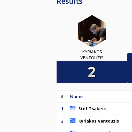
Results
KYRIAKOS
VENTOUZIS
#
Name
1
Stef Tsakiris
2
Kyriakos Ventouzis