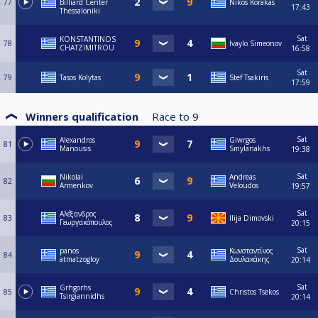
77
Billiard Center
Nikos Korakas
17:43
Thessaloniki
Sat
KONSTANTINOS
78
Ivaylo Simeonov
CHATZIMITROU
16:58
Sat
79
Tasos Kolytas
Stef Tsakiris
17:59
Winners qualification
Race to
9
Sat
Alexandros
Giwrgos
81
Manousis
Smylanakhs
19:38
Sat
Nikolai
Andreas
82
Armenkov
Veloudos
19:57
Sat
Αλέξανδρος
83
Ilija Dimovski
Γεωργακόπουλος
20:15
Sat
panos
Κωνσταντίνος
84
atmatzogloy
Δουλακάκης
20:14
Sat
Grhgorhs
85
Christos Tsekos
Tsirgiannidhs
20:14