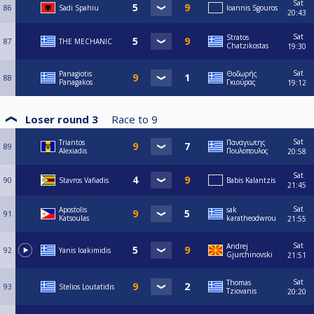
Sat
86
Sadi Spahiu
Ioannis Sgouros
20:43
Sat
Stratos
87
THE MECHANIC
Chatzikostas
19:30
Sat
Panagiotis
Θοδωρής
88
Panagakos
Γκιούρας
19:12
Loser round 3
Race to
9
Sat
Triantos
Παναγιωτης
89
Alexiadis
Πουλοπουλος
20:58
Sat
90
Stavros Vafiadis
Babis Kalantzis
21:45
Sat
Apostolis
sak
91
Katsoulas
karatheodwrou
21:55
Sat
Andrej
92
Yanis Ioakimidis
Gjurchinovski
21:51
Sat
Thomas
93
Stelios Loutatidis
Tziovanis
20:20