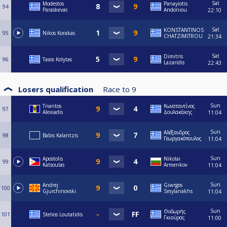
Sat
Modestos
Panayiotis
94
Paraskevas
Andoniou
22:10
Sat
KONSTANTINOS
95
Nikos Korakas
CHATZIMITROU
21:34
Sat
Dimitris
96
Tasos Kolytas
Lazaridis
22:43
Losers qualification
Race to
9
Sun
Triantos
Κωνσταντίνος
97
Alexiadis
Δουλακάκης
11:04
Sun
Αλέξανδρος
98
Babis Kalantzis
Γεωργακόπουλος
11:04
Sun
Apostolis
Nikolai
99
Katsoulas
Armenkov
11:04
Sun
Andrej
Giwrgos
100
Gjurchinovski
Smylanakhs
11:04
Sun
Θοδωρής
101
Stelios Loutatidis
Γκιούρας
11:00