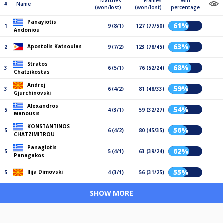
Matches
Frames
Win
#
Name
(won/lost)
(won/lost)
percentage
Panayiotis
61%
1
9 (8/1)
127 (77/50)
Andoniou
63%
Apostolis Katsoulas
2
9 (7/2)
123 (78/45)
Stratos
68%
3
6 (5/1)
76 (52/24)
Chatzikostas
Andrej
59%
3
6 (4/2)
81 (48/33)
Gjurchinovski
Alexandros
54%
5
4 (3/1)
59 (32/27)
Manousis
KONSTANTINOS
56%
5
6 (4/2)
80 (45/35)
CHATZIMITROU
Panagiotis
62%
5
5 (4/1)
63 (39/24)
Panagakos
55%
Ilija Dimovski
5
4 (3/1)
56 (31/25)
SHOW MORE