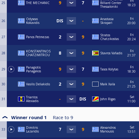
Fri
25
THE MECHANIC
Billiard Center
18:23
Thessaloniki
Fri
Odyseas
Anastasia
26
Kokavidis
Skrapari
20:00
Fri
Stratos
27
Panos Petmezas
Chatzikostas
20:24
Fri
KONSTANTINOS
28
Stavros Vafiadis
CHATZIMITROU
21:37
Fri
Panagiotis
29
Tasos Kolytas
Panagakos
18:30
Fri
30
Vasilis Deliakidis
Maik Xaila
21:25
Sat
Triantos
31
John Rigas
Alexiadis
11:00
Winner round 1
Race to
9
Sat
Dimitris
Alexandros
33
Lazaridis
Manousis
13:51