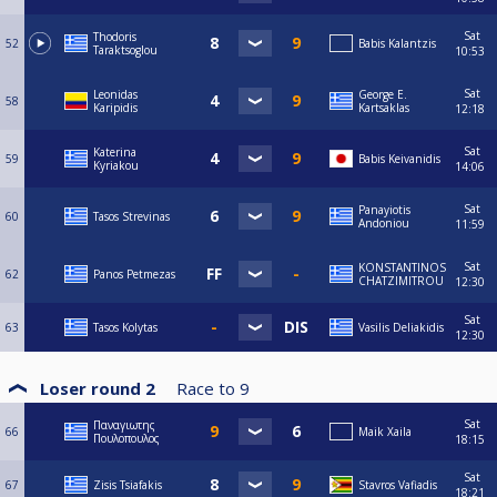
Sat
Thodoris
52
Babis Kalantzis
Taraktsoglou
10:53
Sat
Leonidas
George E.
58
Karipidis
Kartsaklas
12:18
Sat
Katerina
59
Babis Keivanidis
Kyriakou
14:06
Sat
Panayiotis
60
Tasos Strevinas
Andoniou
11:59
Sat
KONSTANTINOS
62
Panos Petmezas
CHATZIMITROU
12:30
Sat
63
Tasos Kolytas
Vasilis Deliakidis
12:30
Loser round 2
Race to
9
Sat
Παναγιωτης
66
Maik Xaila
Πουλοπουλος
18:15
Sat
67
Zisis Tsiafakis
Stavros Vafiadis
18:21