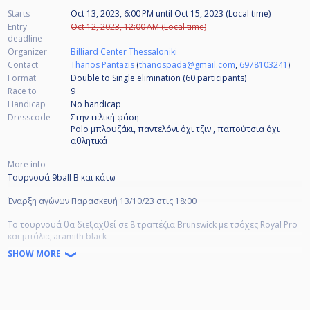
Starts
Oct 13, 2023, 6:00 PM
until
Oct 15, 2023 (Local time)
Entry
Oct 12, 2023, 12:00 AM (Local time)
deadline
Organizer
Billiard Center Thessaloniki
Contact
Thanos Pantazis
(
thanospada@gmail.com
,
6978103241
)
Format
Double to Single elimination (60
participants
)
Race to
9
Handicap
No handicap
Dresscode
Στην τελική φάση
Polo μπλουζάκι, παντελόνι όχι τζιν , παπούτσια όχι
αθλητικά
More info
Τουρνουά 9ball Β και κάτω
Έναρξη αγώνων Παρασκευή 13/10/23 στις 18:00
Το τουρνουά θα διεξαχθεί σε 8 τραπέζια Brunswick με τσόχες Royal Pro
και μπάλες aramith black
SHOW MORE
Διπλό νοκ άουτ / τελική φάση 16αδα νοκ άουτ
Απόσταση στα 9
Εναλλάξ σπάσιμο, η 9 στο σποτ
Συμμετοχές