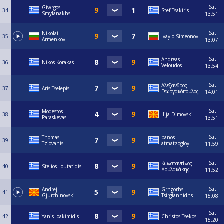
Sat
Giwrgos
34
Stef Tsakiris
Smylanakhs
13:51
Sat
Nikolai
35
Ivaylo Simeonov
Armenkov
13:07
Sat
Andreas
36
Nikos Korakas
Veloudos
13:54
Sat
Αλέξανδρος
37
Aris Tselepis
Γεωργακόπουλος
14:01
Sat
Modestos
38
Ilija Dimovski
Paraskevas
13:51
Sat
Thomas
panos
39
Tziovanis
atmatzogloy
11:59
Sat
Κωνσταντίνος
40
Stelios Loutatidis
Δουλακάκης
11:52
Sat
Andrej
Grhgorhs
41
Gjurchinovski
Tsirgiannidhs
15:08
Sat
42
Yanis Ioakimidis
Christos Tsekos
15:20