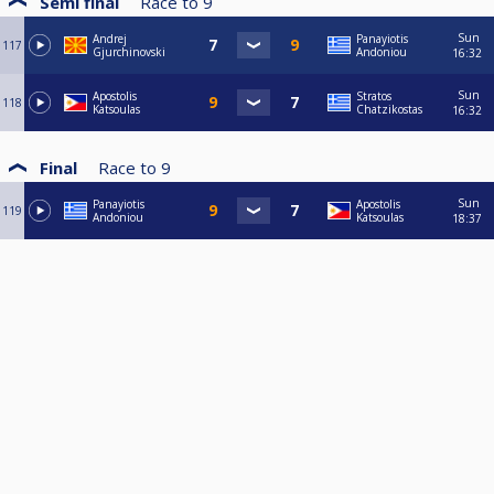
Semi final
Race to
9
Sun
Andrej
Panayiotis
117
Gjurchinovski
Andoniou
16:32
Sun
Apostolis
Stratos
118
Katsoulas
Chatzikostas
16:32
Final
Race to
9
Sun
Panayiotis
Apostolis
119
Andoniou
Katsoulas
18:37