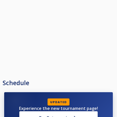
Β' 60€
Γ' 40€
Δ' 20€
Έπαθλα συμμετοχές + BC bonus 500€
Χρέωση τραπεζιού στον χαμένο
Για κάθε 5 λεπτά καθυστέρησης από την ώρα έναρξης του αγώνα ο
αντίπαλος θα κερδίζει ένα παιχνίδι, μετά τα 15 λεπτά καθυστέρησης ο
αγώνας κατοχυρώνεται στον αντίπαλο
Δικαίωμα προθέρμανσης 5 λεπτά ο κάθε παίκτης σε κάθε αγώνα
Κάθε παίκτης δικαιούται ένα time out 5 λεπτών σε κάθε αγώνα, ο
αντίπαλος θα πρέπει να βρίσκεται στην θέση του, εκτός αν κάνει χρήση
και του δικού του time out, σε καμία περίπτωση δεν μπορεί να χτυπάει
Schedule
μπάλες κατά τη διάρκεια του time out.
Όλοι οι συμμετέχοντες θα πρέπει να βρίσκονται στο χώρο τουλάχιστον
μισή ώρα πριν από την έναρξη των αγώνων τους.
UPDATED
Experience the new tournament page!