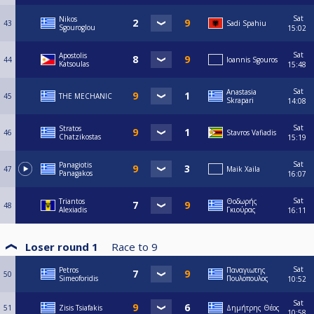
Sat
Nikos
43
Sadi Spahiu
Sgouroglou
15:02
Sat
Apostolis
44
Ioannis Sgouros
Katsoulas
15:48
Sat
Anastasia
45
THE MECHANIC
Skrapari
14:08
Sat
Stratos
46
Stavros Vafiadis
Chatzikostas
15:19
Sat
Panagiotis
47
Maik Xaila
Panagakos
16:07
Sat
Triantos
Θοδωρής
48
Alexiadis
Γκιούρας
16:11
Loser round 1
Race to
9
Sat
Petros
Παναγιωτης
50
Simeoforidis
Πουλοπουλος
10:52
Sat
51
Zisis Tsiafakis
Δημήτρης Θέος
10:58