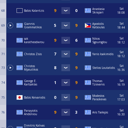
Sat
Anastasia
68
Babis Kalantzis
Skrapari
18:08
Sat
Giannis
Apostolis
69
Grammatikos
Katsoulas
18:44
Sat
sak
Nikos
70
karatheodwrou
Sgouroglou
18:12
Sat
71
Christos Zisis
Yanis Ioakimidis
18:12
Sat
Christos
73
Stelios Loutatidis
Mpoutikos
16:36
Sat
George E.
Thomas
74
Kartsaklas
Tziovanis
16:19
Sat
Modestos
75
Babis Keivanidis
Paraskevas
17:03
Sat
Panayiotis
76
Aris Tselepis
Andoniou
16:30
Dimitris Kalivas
Sat