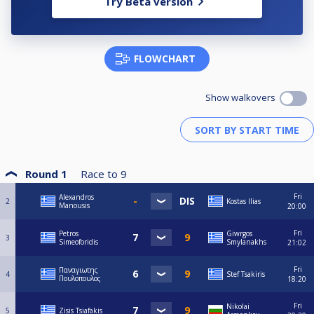
Try Beta version
FLOWCHART
Show walkovers
Round 1
Race to
9
Fri
Alexandros
2
Kostas Ilias
Manousis
20:00
Fri
Petros
Giwrgos
3
Simeoforidis
Smylanakhs
21:02
Fri
Παναγιωτης
4
Stef Tsakiris
Πουλοπουλος
18:20
Fri
Nikolai
5
Zisis Tsiafakis