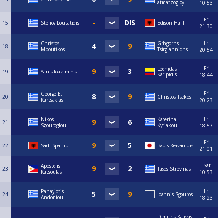
atmatzogloy
10:53
Fri
15
Stelios Loutatidis
Edison Halili
21:30
Fri
Christos
Grhgorhs
18
Mpoutikos
Tsirgiannidhs
20:54
Fri
Leonidas
19
Yanis Ioakimidis
Karipidis
18:44
Fri
George E.
20
Christos Tsekos
Kartsaklas
20:23
Fri
Nikos
Katerina
21
Sgouroglou
Kyriakou
18:57
Fri
22
Sadi Spahiu
Babis Keivanidis
21:01
Sat
Apostolis
23
Tasos Strevinas
Katsoulas
10:53
Fri
Panayiotis
24
Ioannis Sgouros
Andoniou
18:23
Dimitris Kalivas