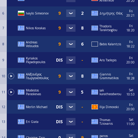
Armenkov
20:20
Fri
6
Ivaylo Simeonov
Δημήτρης Θέος
20:21
Fri
Thodoris
7
Nikos Korakas
Taraktsoglou
18:20
Fri
Andreas
8
Babis Kalantzis
Veloudos
18:22
Fri
Kyriakos
9
Aris Tselepis
Papadopoulos
20:00
Fri
Αλέξανδρος
Giannis
10
Γεωργακόπουλος
Grammatikos
18:28
Sat
Modestos
sak
11
Paraskevas
karatheodwrou
10:53
Fri
12
Merlin Michael
Ilija Dimovski
20:00
Sat
Thomas
13
Eri Giata
Tziovanis
11:00
Sat
panos
14
Christos Zisis