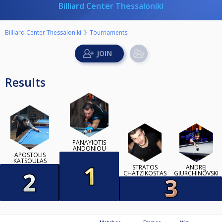
Billiard Center Thessaloniki
Billiard Center Thessaloniki
Tournaments
Results
PANAYIOTIS
ANDONIOU
APOSTOLIS
KATSOULAS
STRATOS
ANDREJ
CHATZIKOSTAS
GJURCHINOVSKI