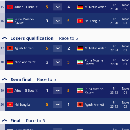
Fri
Table
15
Adnan El Boualiti
M. Metin Arslan
21:20
05
Fri
Table
Puria Mosane-
16
Hai Long Le
Razawi
21:20
03
Losers qualification
Race to
5
Fri
Table
17
Agush Ahmeti
M. Metin Arslan
22:34
03
Fri
Table
Puria Mosane-
18
Nino Andreuzzi
Razawi
22:08
03
Semi final
Race to
5
Fri
Table
Puria Mosane-
19
Adnan El Boualiti
Razawi
23:13
01
Fri
Table
20
Hai Long Le
Agush Ahmeti
23:13
03
Final
Race to
5
Sat
Table