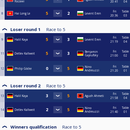
Razawi
20:41
04
Fri
Table
8
Hai Long Le
Levent Eren
20:36
03
Loser round 1
Race to
5
Fri
Table
9
Halil Kaya
Levent Eren
21:19
04
Fri
Table
Benjamin
11
Detlev Kallweit
Gajeufsky
21:00
02
Fri
Table
Nino
12
Philip Göcke
Andreuzzi
21:20
01
Loser round 2
Race to
5
Fri
Table
13
Halil Kaya
Agush Ahmeti
21:58
04
Fri
Table
Nino
14
Detlev Kallweit
Andreuzzi
21:40
01
Winners qualification
Race to
5