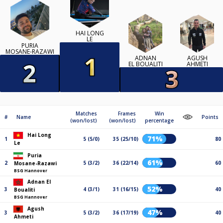
HAI LONG
LE
PURIA
MOSANE-RAZAWI
ADNAN
AGUSH
EL BOUALITI
AHMETI
Matches
Frames
Win
#
Name
Points
(won/lost)
(won/lost)
percentage
Hai Long
71%
1
5 (5/0)
35 (25/10)
80
Le
Puria
61%
2
5 (3/2)
36 (22/14)
60
Mosane-Razawi
BSG Hannover
Adnan El
52%
3
4 (3/1)
31 (16/15)
40
Boualiti
BSG Hannover
Agush
47%
3
5 (3/2)
36 (17/19)
40
Ahmeti