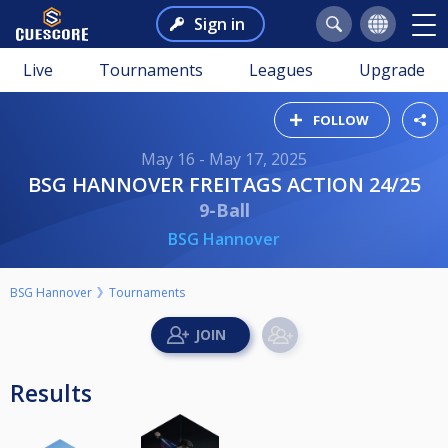
Sign in
Live
Tournaments
Leagues
Upgrade
FOLLOW
May 16 - May 17, 2025
BSG HANNOVER FREITAGS ACTION 24/25
9-Ball
BSG Hannover
BSG Hannover
Tournaments
Results