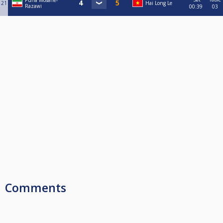
Puria Mosane-
21
Hai Long Le
Razawi
00:39
03
Comments