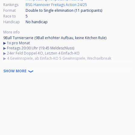
Rankings
BSG Hannover Freitags Action 24/25
Format
Double to Single elimination (11
participants
)
Race to
5
Handicap
No handicap
More info
9Ball Turnierserie (9Ball erhöhter Aufbau, keine Kitchen Rule)
▶︎ 1x pro Monat
▶︎ Freitags 20:00 Uhr (19:45 Meldeschluss)
▶︎ 24er Feld Doppel-KO, Letzten 4 Einfach-KO
▶︎ 4 Gewinnspiele, ab Einfach-KO 5 Gewinnspiele, Wechselbreak
SHOW MORE
▶︎ Anmeldung über den Facebook-Messenger von BSG Hannover, (also das
Facebook-Profil "BSG Hannover")
per Email an: anmeldung@bsg-hannover.de
oder direkt bei Cuescore
▶︎ Anmeldungen immer bis Donnerstag 23:59 vor dem Turnier möglich
(Platzgarantie nur mit eingegangenem Startgeld)
▶︎ Es wird Livestream von einem Tisch geben
▶︎ Startgeld 20€ (5€ gehen direkt ins Endturnier)
▶︎ Überweisung des Startgeldes mit Paypal (falls PayPal nicht vorhanden ist,
bitte Turnierleitung kontaktieren)
-> (Betreff: BSG Freitagsaction "Datum" und Spielername)
▶︎ Paypal: anmeldung@bsg-hannover.de (Bitte als Freunde&Familie