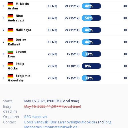
M. Metin
48%
5
3 (1/2)
23 (11/12)
30
Arslan
Nino
56%
5
4 (2/2)
27 (15/12)
30
Andreuzzi
46%
Halil Kaya
7
3 (1/2)
24 (11/13)
10
Detlev
46%
7
3 (1/2)
24 (11/13)
10
Kallweit
Levent
33%
9
2 (0/2)
15 (5/10)
10
Eren
Philip
0%
9
2 (0/2)
10 (0/10)
10
Göcke
Benjamin
33%
9
2 (0/2)
15 (5/10)
10
Gajeufsky
Starts
May 16, 2025, 8:00 PM (Local time)
Entry
May 16, 2025, 11:59 PM (Local time)
deadline
Organizer
BSG Hannover
Contact
Boris Ivanovski
(
Boris.ivanovski@outlook.de
) and
Jörg
Monpetain
(
jmonpetain@web.de
)