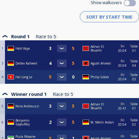
Show walkovers
werden darf.
(Änderungen und Ergänzungen bleiben dem Veranstalter vorbehalten)
Round 1
Race to
5
Fri
Table
Adnan El
1
Halil Kaya
Boualiti
20:04
01
Fri
Table
3
Detlev Kallweit
Agush Ahmeti
20:04
04
Fri
Table
4
Hai Long Le
Philip Göcke
20:04
03
Winner round 1
Race to
5
Fri
Table
Adnan El
5
Nino Andreuzzi
Boualiti
20:41
01
Fri
Table
Benjamin
6
M. Metin Arslan
Gajeufsky
20:04
02
Fri
Table
Puria Mosane-
7
Agush Ahmeti