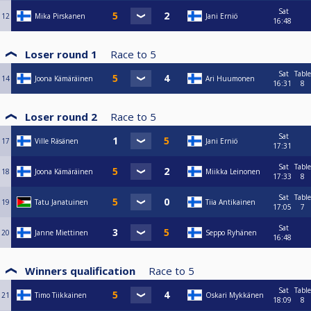
Sat
12
Mika Pirskanen
Jani Erniö
16:48
Loser round 1
Race to
5
Sat
Table
14
Joona Kämäräinen
Ari Huumonen
16:31
8
Loser round 2
Race to
5
Sat
17
Ville Räsänen
Jani Erniö
17:31
Sat
Table
18
Joona Kämäräinen
Miikka Leinonen
17:33
8
Sat
Table
19
Tatu Janatuinen
Tiia Antikainen
17:05
7
Sat
20
Janne Miettinen
Seppo Ryhänen
16:48
Winners qualification
Race to
5
Sat
Table
21
Timo Tiikkainen
Oskari Mykkänen
18:09
8