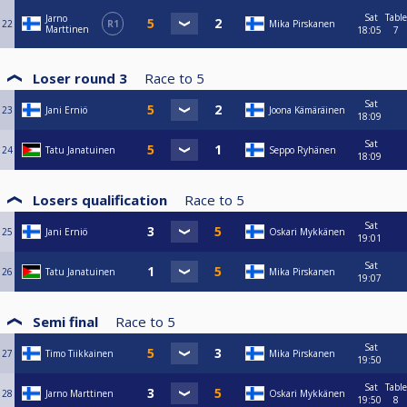
Sat
Table
Jarno
22
R1
Mika Pirskanen
Marttinen
18:05
7
Loser round 3
Race to
5
Sat
23
Jani Erniö
Joona Kämäräinen
18:09
Sat
24
Tatu Janatuinen
Seppo Ryhänen
18:09
Losers qualification
Race to
5
Sat
25
Jani Erniö
Oskari Mykkänen
19:01
Sat
26
Tatu Janatuinen
Mika Pirskanen
19:07
Semi final
Race to
5
Sat
27
Timo Tiikkainen
Mika Pirskanen
19:50
Sat
Table
28
Jarno Marttinen
Oskari Mykkänen
19:50
8