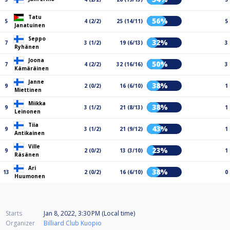
Tatu
56%
5
4 (2/2)
25 (14/11)
5
Janatuinen
Seppo
32%
7
3 (1/2)
19 (6/13)
3
Ryhänen
Joona
50%
7
4 (2/2)
32 (16/16)
3
Kämäräinen
Janne
38%
9
2 (0/2)
16 (6/10)
1
Miettinen
Miikka
38%
9
3 (1/2)
21 (8/13)
1
Leinonen
Tiia
43%
9
3 (1/2)
21 (9/12)
1
Antikainen
Ville
23%
9
2 (0/2)
13 (3/10)
1
Räsänen
Ari
38%
13
2 (0/2)
16 (6/10)
0
Huumonen
Starts
Jan 8, 2022, 3:30 PM (Local time)
Organizer
Billiard Club Kuopio