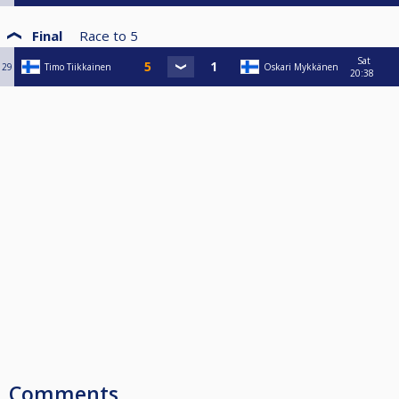
Final
Race to
5
Sat
29
Timo Tiikkainen
Oskari Mykkänen
20:38
Comments