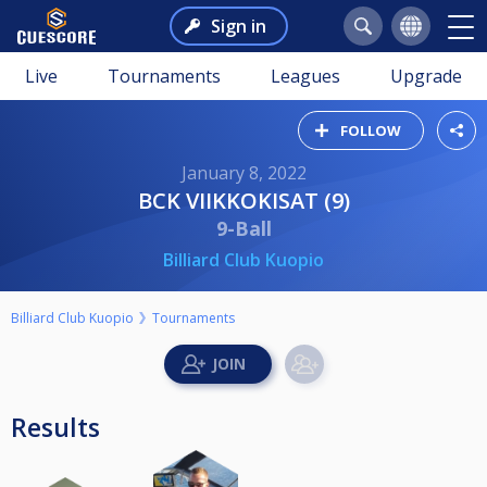
Sign in
Live
Tournaments
Leagues
Upgrade
FOLLOW
January 8, 2022
BCK VIIKKOKISAT (9)
9-Ball
Billiard Club Kuopio
Billiard Club Kuopio
Tournaments
Results