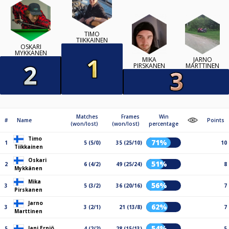
TIMO
TIIKKAINEN
OSKARI
MYKKÄNEN
MIKA
JARNO
PIRSKANEN
MARTTINEN
Matches
Frames
Win
#
Name
Points
(won/lost)
(won/lost)
percentage
Timo
71%
1
5 (5/0)
35 (25/10)
10
Tiikkainen
Oskari
51%
2
6 (4/2)
49 (25/24)
8
Mykkänen
Mika
56%
3
5 (3/2)
36 (20/16)
7
Pirskanen
Jarno
62%
3
3 (2/1)
21 (13/8)
7
Marttinen
54%
Jani Erniö
5
4 (2/2)
28 (15/13)
5