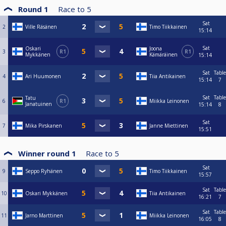
Round 1
Race to
5
Sat
2
Ville Räsänen
Timo Tiikkainen
15:14
Sat
Oskari
Joona
3
R1
R1
Mykkänen
Kämäräinen
15:14
Sat
Table
4
Ari Huumonen
Tiia Antikainen
15:14
7
Sat
Table
Tatu
6
R1
Miikka Leinonen
Janatuinen
15:14
8
Sat
7
Mika Pirskanen
Janne Miettinen
15:51
Winner round 1
Race to
5
Sat
9
Seppo Ryhänen
Timo Tiikkainen
15:57
Sat
Table
10
Oskari Mykkänen
Tiia Antikainen
16:21
7
Sat
Table
11
Jarno Marttinen
Miikka Leinonen
16:05
8