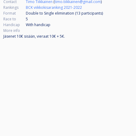
Contact
Timo Tiikkainen
(
timo.tiikkainen@gmail.com
)
Rankings
BCK viikkokisaranking 2021-2022
Format
Double to Single elimination (13
participants
)
Race to
5
Handicap
With handicap
More info
Jäsenet 10€ sisään, vieraat 10€ + 5€.