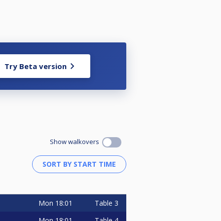
Try Beta version
Show walkovers
Mon
18:01
Table 3
Mon
18:01
Table 4