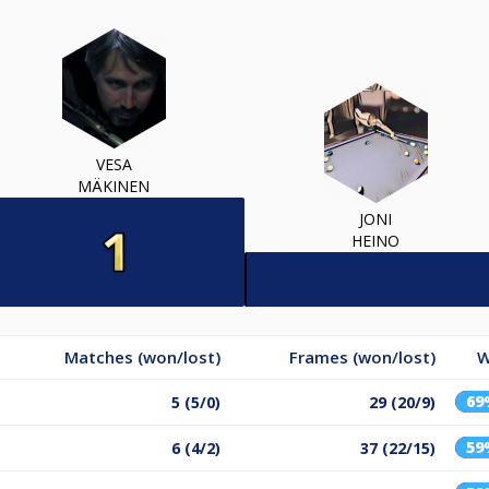
VESA
MÄKINEN
JONI
HEINO
Matches (won/lost)
Frames (won/lost)
W
69
5 (5/0)
29 (20/9)
59
6 (4/2)
37 (22/15)