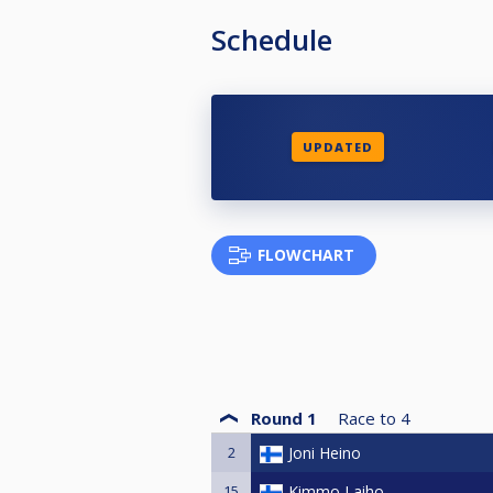
Schedule
UPDATED
FLOWCHART
Round 1
Race to
4
2
Joni Heino
15
Kimmo Laiho