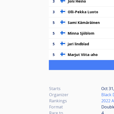
3
Joni Heino
3
Olli-Pekka Luoto
5
Sami Kämäräinen
5
Minna Sjöblom
5
jari lindblad
5
Marjut Viita-aho
Starts
Oct 31
Organizer
Black 
Rankings
2022 A
Format
Double
Race to
4