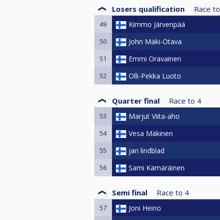
Losers qualification
Race to
49
Kimmo Järvenpää
50
John Mäki-Otava
51
Emmi Oravainen
52
Olli-Pekka Luoto
Quarter final
Race to
4
53
Marjut Viita-aho
54
Vesa Mäkinen
55
jari lindblad
56
Sami Kämäräinen
Semi final
Race to
4
57
Joni Heino