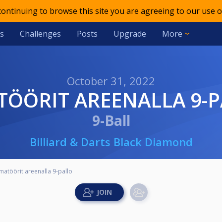
 continuing to browse this site you are agreeing to our use o
s
Challenges
Posts
Upgrade
More
October 31, 2022
TÖÖRIT AREENALLA 9-
9-Ball
Billiard & Darts Black Diamond
matöörit areenalla 9-pallo