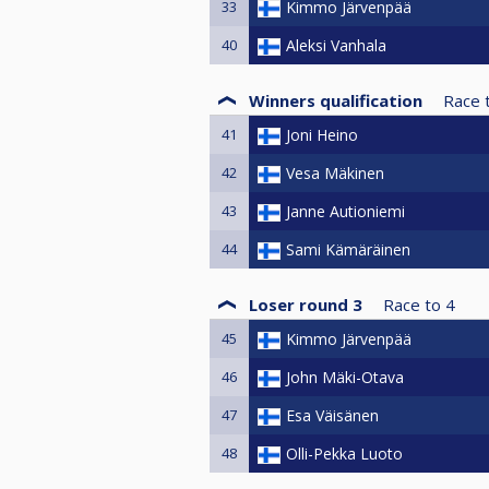
33
Kimmo Järvenpää
40
Aleksi Vanhala
Winners qualification
Race 
41
Joni Heino
42
Vesa Mäkinen
43
Janne Autioniemi
44
Sami Kämäräinen
Loser round 3
Race to
4
45
Kimmo Järvenpää
46
John Mäki-Otava
47
Esa Väisänen
48
Olli-Pekka Luoto