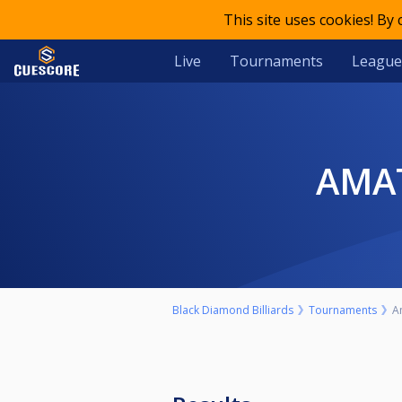
This site uses cookies! By
Live
Tournaments
League
AMA
Black Diamond Billiards
Tournaments
A