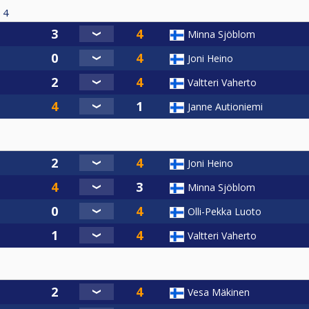
4
Minna Sjöblom
Joni Heino
Valtteri Vaherto
Janne Autioniemi
Joni Heino
Minna Sjöblom
Olli-Pekka Luoto
Valtteri Vaherto
Vesa Mäkinen