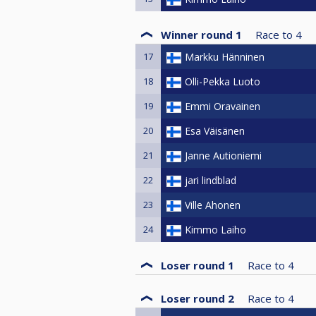
Winner round 1
Race to
4
17
Markku Hänninen
18
Olli-Pekka Luoto
19
Emmi Oravainen
20
Esa Väisänen
21
Janne Autioniemi
22
jari lindblad
23
Ville Ahonen
24
Kimmo Laiho
Loser round 1
Race to
4
Loser round 2
Race to
4