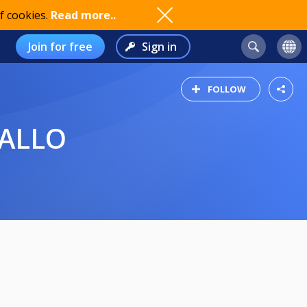
f cookies.
Read more..
Join for free
Sign in
FOLLOW
PALLO