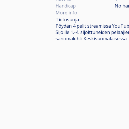
Handicap
No ha
More info
Tietosuoja:
Pöydän 4 pelit streamissa YouTube
Sijoille 1.-4. sijoittuneiden pela
sanomalehti Keskisuomalaisessa.