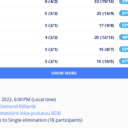
59
6 (4/2)
32 (19/13)
61
5 (3/2)
23 (14/9)
53
3 (2/1)
17 (9/8)
48
4 (2/2)
25 (12/13)
53
3 (2/1)
15 (8/7)
67
3 (2/1)
15 (10/5)
SHOW MORE
, 2022, 6:00 PM (Local time)
Diamond Billiards
matöörit loka-joulukuu BDB
 to Single elimination (18
participants
)