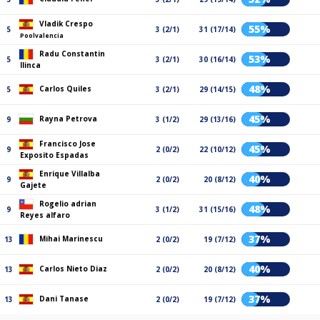
Vladik Crespo
55%
5
3 (2/1)
31 (17/14)
Poolvalencia
Radu Constantin
53%
5
3 (2/1)
30 (16/14)
Ilinca
48%
Carlos Quiles
5
3 (2/1)
29 (14/15)
45%
Rayna Petrova
9
3 (1/2)
29 (13/16)
Francisco Jose
45%
9
2 (0/2)
22 (10/12)
Exposito Espadas
Enrique Villalba
40%
9
2 (0/2)
20 (8/12)
Gajete
Rogelio adrian
48%
9
3 (1/2)
31 (15/16)
Reyes alfaro
37%
Mihai Marinescu
13
2 (0/2)
19 (7/12)
40%
Carlos Nieto Diaz
13
2 (0/2)
20 (8/12)
37%
Dani Tanase
13
2 (0/2)
19 (7/12)