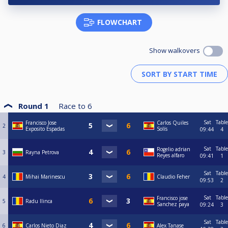
FLOWCHART
Show walkovers
Round 1
Race to
6
Sat
Table
Francisco Jose
Carlos Quiles
2
Exposito Espadas
Solís
09:44
4
Sat
Table
Rogelio adrian
3
Rayna Petrova
Reyes alfaro
09:41
1
Sat
Table
4
Mihai Marinescu
Claudio Feher
09:53
2
Sat
Table
Francisco jose
5
Radu Ilinca
Sanchez paya
09:24
3
Sat
Table
6
Carlos Nieto Diaz
Alex Tanase