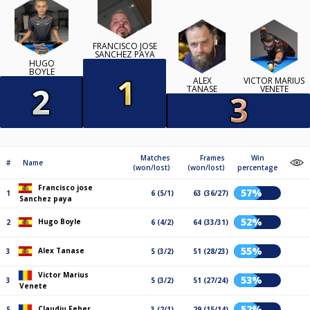
FRANCISCO JOSE
SANCHEZ PAYA
HUGO
BOYLE
ALEX
VICTOR MARIUS
TANASE
VENETE
Matches
Frames
Win
#
Name
(won/lost)
(won/lost)
percentage
Francisco jose
57%
1
6 (5/1)
63 (36/27)
Sanchez paya
52%
Hugo Boyle
2
6 (4/2)
64 (33/31)
55%
Alex Tanase
3
5 (3/2)
51 (28/23)
Victor Marius
53%
3
5 (3/2)
51 (27/24)
Venete
52%
Claudiu Feher
5
3 (2/1)
29 (15/14)