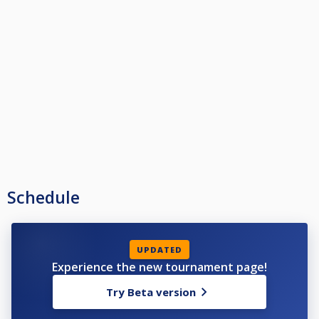
NUEVAS NORMAS PREVENCION COVID19:
https://www.fbillarcv.org/2021/09/07/circular-covid-19/
Enfrentamientos regulados por tiempo:
1. El agotamiento del tiempo establecido supone la pérdida del partido.
2. Enfrentamiento en el doble KO: 45’ por jugador.
3. Enfrentamiento en el KO: 50’ por jugador.
4. ÚLTIMO JUEGO.- Cuando un jugador llegue al su último juego del
partido:
1. No le afectará la norma del tiempo, aunque debe seguir
marcándolo.
2. A su rival le seguirá afectando la norma de tiempo, salvo que no
esté en su último juego.
3. Si si da la circunstancia de 2 jugadores en el último juego se
parará el tiempo.
5. PAUSA Y TIEMPO.- Si el jugador solicita abandonar temporalmente la
Schedule
mesa, solo podrá hacerlo durante su turno y utilizando su tiempo de
juego. No se pondrá el reloj en PAUSA.
6. NO USO DEL RELOJ CON MALA FE.- Si en algún enfrentamiento, se
observa que por mala fe, no se usa el reloj, los jugadores serán
sancionados a criterio de Federación.
UPDATED
Experience the new tournament page!
Try Beta version