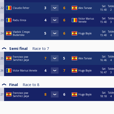
Sat
Table
22
Claudio Feher
Alex Tanase
15:40
2
Sat
Table
Victor Marius
23
Radu Ilinca
Venete
15:40
3
Sat
Table
Vladick Crespo
24
Hugo Boyle
Budanska
15:40
4
Semi final
Race to
7
Sat
Table
Francisco jose
25
Alex Tanase
Sanchez paya
16:46
4
Sat
Table
26
Victor Marius Venete
Hugo Boyle
16:47
3
Final
Race to
8
Sat
Table
Francisco jose
27
Hugo Boyle
Sanchez paya
18:18
4