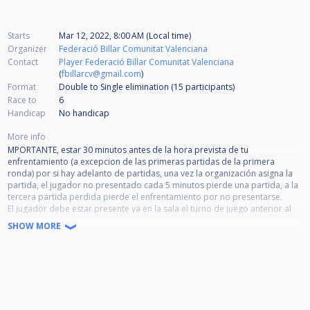
Starts
Mar 12, 2022, 8:00 AM (Local time)
Organizer
Federació Billar Comunitat Valenciana
Contact
Player Federació Billar Comunitat Valenciana
(
fbillarcv@gmail.com
)
Format
Double to Single elimination (15
participants
)
Race to
6
Handicap
No handicap
More info
MPORTANTE, estar 30 minutos antes de la hora prevista de tu
enfrentamiento (a excepcion de las primeras partidas de la primera
ronda) por si hay adelanto de partidas, una vez la organización asigna la
partida, el jugador no presentado cada 5 minutos pierde una partida, a la
tercera partida perdida pierde el enfrentamiento por no presentarse.
El jugador debe estar presente ya en la sala el turno de juego anterior al
de su enfrentamiento.
SHOW MORE
Prohibido: fuma, bebidas alcohólicas en la zona de juego, así como el uso
del telf. móvil durante la partida; con sanciones por incumplimiento del
reglamento.
Las normas de tiempo, comida y amonestaciones son las acordadas en la
pasada reunion.