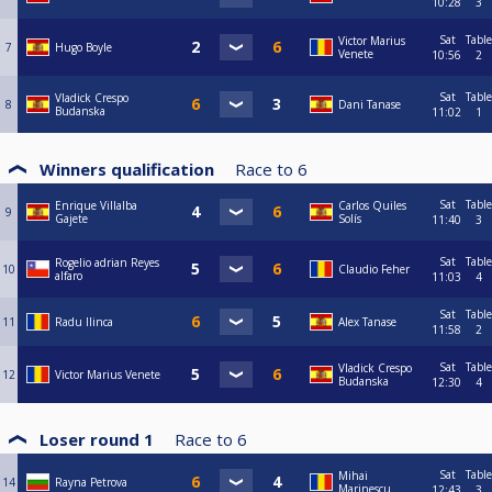
10:28
3
Sat
Table
Victor Marius
7
Hugo Boyle
Venete
10:56
2
Sat
Table
Vladick Crespo
8
Dani Tanase
Budanska
11:02
1
Winners qualification
Race to
6
Sat
Table
Enrique Villalba
Carlos Quiles
9
Gajete
Solís
11:40
3
Sat
Table
Rogelio adrian Reyes
10
Claudio Feher
alfaro
11:03
4
Sat
Table
11
Radu Ilinca
Alex Tanase
11:58
2
Sat
Table
Vladick Crespo
12
Victor Marius Venete
Budanska
12:30
4
Loser round 1
Race to
6
Sat
Table
Mihai
14
Rayna Petrova
Marinescu
12:43
3