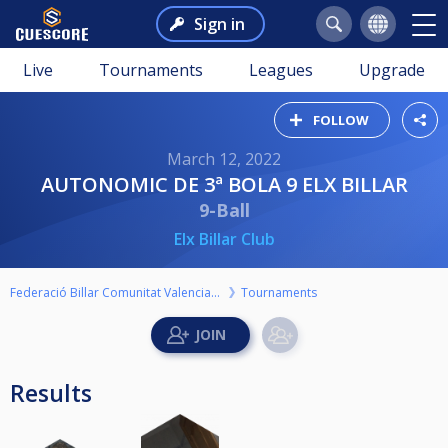
Sign in
Live
Tournaments
Leagues
Upgrade
FOLLOW
March 12, 2022
AUTONOMIC DE 3ª BOLA 9 ELX BILLAR
9-Ball
Elx Billar Club
Federació Billar Comunitat Valenciana
Tournaments
Results