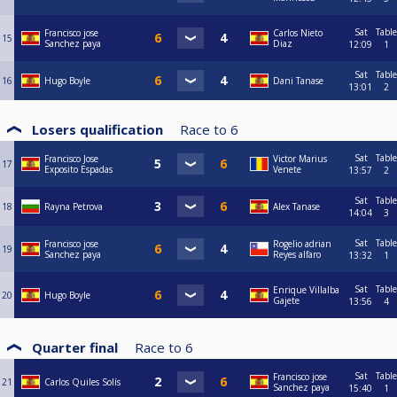
Sat
Table
Francisco jose
Carlos Nieto
15
Sanchez paya
Diaz
12:09
1
Sat
Table
16
Hugo Boyle
Dani Tanase
13:01
2
Losers qualification
Race to
6
Sat
Table
Francisco Jose
Victor Marius
17
Exposito Espadas
Venete
13:57
2
Sat
Table
18
Rayna Petrova
Alex Tanase
14:04
3
Sat
Table
Francisco jose
Rogelio adrian
19
Sanchez paya
Reyes alfaro
13:32
1
Sat
Table
Enrique Villalba
20
Hugo Boyle
Gajete
13:56
4
Quarter final
Race to
6
Sat
Table
Francisco jose
21
Carlos Quiles Solís
Sanchez paya
15:40
1