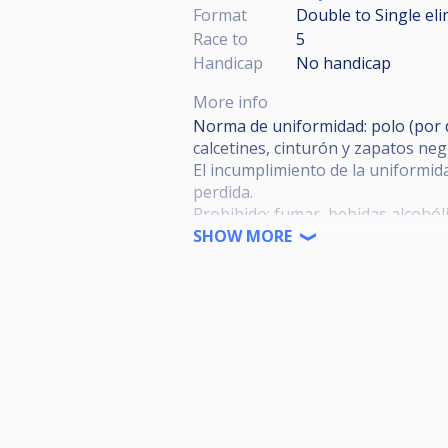
Format
Double to Single el
Race to
5
Handicap
No handicap
More info
Norma de uniformidad: polo (por d
calcetines, cinturón y zapatos neg
El incumplimiento de la uniformida
perdida.
Prohibido: fumar, bebidas alcohóli
móvil durante la partida; con sanc
SHOW MORE
IMPORTANTE: Con motivo de la nue
restaurantes (23:30H), la organiz
finalización del campeonato en ho
NUEVAS NORMAS PREVENCIÓN CO