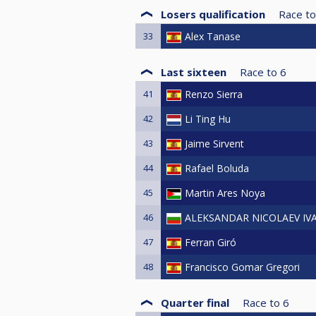
Losers qualification
Race to
33
Alex Tanase
Last sixteen
Race to
6
41
Renzo Sierra
42
Li Ting Hu
43
Jaime Sirvent
44
Rafael Boluda
45
Martin Ares Noya
46
ALEKSANDAR NICOLAEV IV
47
Ferran Giró
48
Francisco Gomar Gregori
Quarter final
Race to
6