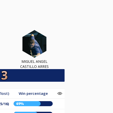
MIGUEL ANGEL
CASTILLO ARRES
lost)
Win percentage
69%
35/16)