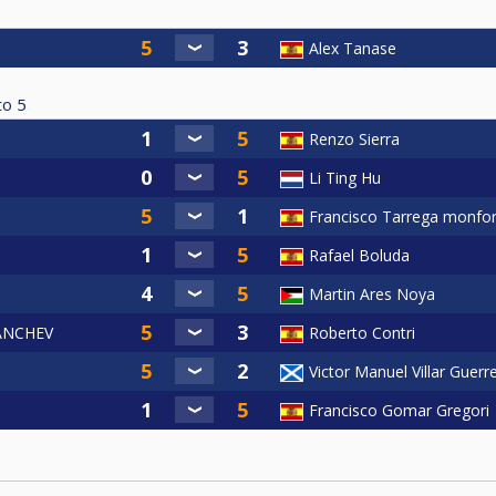
Alex Tanase
to
5
Renzo Sierra
Li Ting Hu
Francisco Tarrega monfor
Rafael Boluda
Martin Ares Noya
ANCHEV
Roberto Contri
Victor Manuel Villar Guerr
Francisco Gomar Gregori