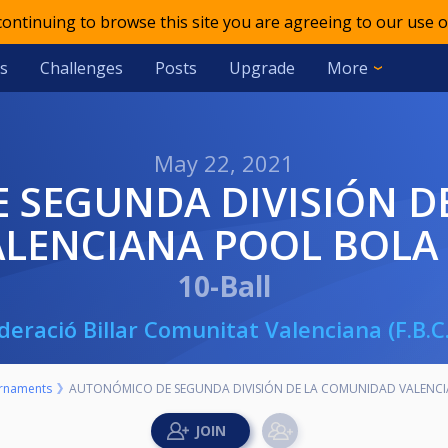
 continuing to browse this site you are agreeing to our use o
s
Challenges
Posts
Upgrade
More
May 22, 2021
ALENCIANA POOL BOLA 
10-Ball
deració Billar Comunitat Valenciana (F.B.C.
rnaments
AUTONÓMICO DE SEGUNDA DIVISIÓN DE LA COMUNIDAD VALENCI