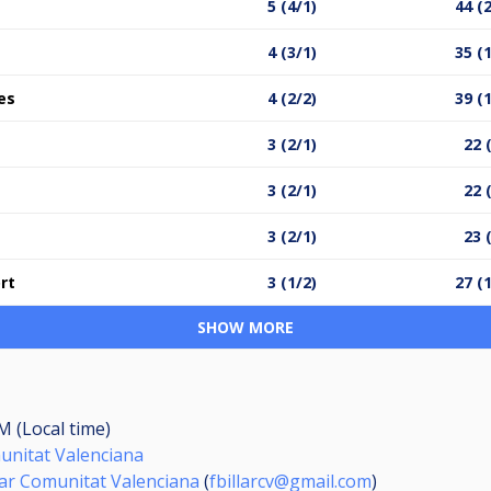
5 (4/1)
44 (
4 (3/1)
35 (
es
4 (2/2)
39 (
3 (2/1)
22 
3 (2/1)
22 
3 (2/1)
23 
rt
3 (1/2)
27 (
SHOW MORE
M (Local time)
munitat Valenciana
lar Comunitat Valenciana
(
fbillarcv@gmail.com
)