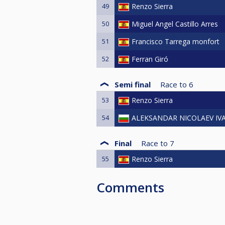
49
Renzo Sierra
50
Miguel Angel Castillo Arres
51
Francisco Tarrega monfort
52
Ferran Giró
Semi final
Race to
6
53
Renzo Sierra
54
ALEKSANDAR NICOLAEV IV
Final
Race to
7
55
Renzo Sierra
Comments