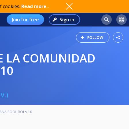
f cookies.
Read more..
Join for free
Sign in
FOLLOW
10
V.)
ANA POOL BOLA 10