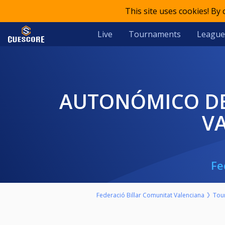
This site uses cookies! By
Live
Tournaments
League
AUTONÓMICO DE SEGUNDA DIVISIÓN DE LA COMUNIDAD
V
Fe
Federació Billar Comunitat Valenciana
Tou