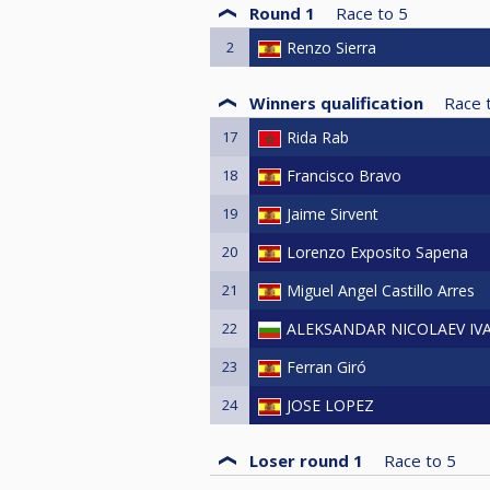
Round 1
Race to
5
2
Renzo Sierra
Winners qualification
Race 
17
Rida Rab
18
Francisco Bravo
19
Jaime Sirvent
20
Lorenzo Exposito Sapena
21
Miguel Angel Castillo Arres
22
ALEKSANDAR NICOLAEV IV
23
Ferran Giró
24
JOSE LOPEZ
Loser round 1
Race to
5