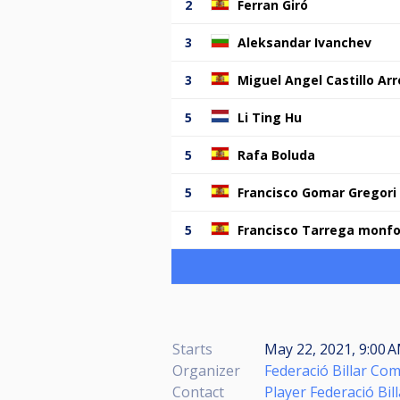
2
Ferran Giró
3
Aleksandar Ivanchev
3
Miguel Angel Castillo Arr
5
Li Ting Hu
5
Rafa Boluda
5
Francisco Gomar Gregori
5
Francisco Tarrega monfo
Starts
May 22, 2021, 9:00 A
Organizer
Federació Billar Co
Contact
Player Federació Bil