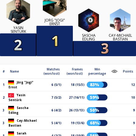
JÖRG "JOGI"
ERNST
YASIN
SENTÜRK
SASCHA
CAY-MICHAEL
EDLING
BASTIAN
Matches
Frames
Win
#
Name
Points
(won/lost)
(won/lost)
percentage
Jörg "Jogi"
83%
1
6 (5/1)
18 (15/3)
12
Ernst
Yasin
59%
2
7 (5/2)
27 (16/11)
10
Sentürk
Sascha
50%
3
6 (4/2)
26 (13/13)
9
Edling
Cay-Michael
68%
3
5 (4/1)
19 (13/6)
9
Bastian
Sarah
56%
5
4 (2/2)
18 (10/8)
7