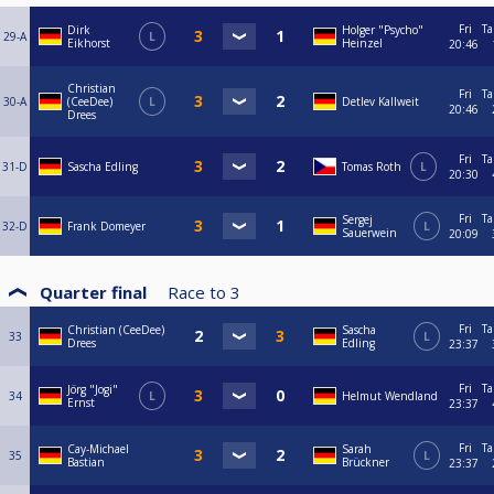
Fri
Ta
Dirk
Holger "Psycho"
29-A
L
Eikhorst
Heinzel
20:46
Christian
Fri
Ta
30-A
(CeeDee)
L
Detlev Kallweit
20:46
Drees
Fri
Ta
31-D
Sascha Edling
Tomas Roth
L
20:30
Fri
Ta
Sergej
32-D
Frank Domeyer
L
Sauerwein
20:09
Quarter final
Race to
3
Fri
Ta
Christian (CeeDee)
Sascha
33
L
Drees
Edling
23:37
Fri
Ta
Jörg "Jogi"
34
L
Helmut Wendland
Ernst
23:37
Fri
Ta
Cay-Michael
Sarah
35
L
Bastian
Brückner
23:37