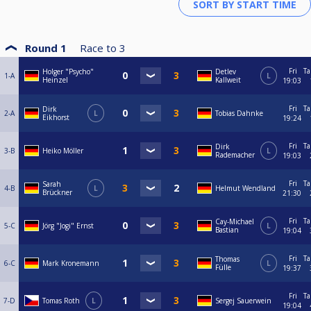
Round 1
Race to
3
Fri
Ta
Holger "Psycho"
Detlev
1-A
L
Heinzel
Kallweit
19:03
Fri
Ta
Dirk
2-A
L
Tobias Dahnke
Eikhorst
19:24
Fri
Ta
Dirk
3-B
Heiko Möller
L
Rademacher
19:03
Fri
Ta
Sarah
4-B
L
Helmut Wendland
Brückner
21:30
Fri
Ta
Cay-Michael
5-C
Jörg "Jogi" Ernst
L
Bastian
19:04
Fri
Ta
Thomas
6-C
Mark Kronemann
L
Fülle
19:37
Fri
Ta
7-D
Tomas Roth
L
Sergej Sauerwein
19:04