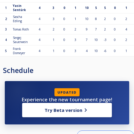
Yasin
1
4
3
0
1
10
5
5
0
1
Sentürk
Sascha
2
4
3
0
1
10
8
2
0
2
Edling
3
Tomas Roth
4
2
0
2
9
7
2
0
4
Sergej
4
4
1
0
3
7
10
-3
0
2
Sauerwein
Frank
5
4
1
0
3
4
10
-6
0
1
Domeyer
Schedule
UPDATED
Experience the new tournament page!
Try Beta version