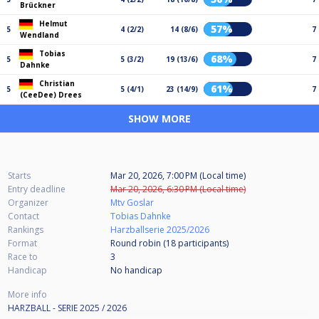
Brückner
Helmut
57%
5
4 (2/2)
14 (8/6)
7
Wendland
Tobias
68%
5
5 (3/2)
19 (13/6)
7
Dahnke
Christian
61%
5
5 (4/1)
23 (14/9)
7
(CeeDee) Drees
SHOW MORE
Starts
Mar 20, 2026, 7:00 PM (Local time)
Entry deadline
Mar 20, 2026, 6:30 PM (Local time)
Organizer
Mtv Goslar
Contact
Tobias Dahnke
Rankings
Harzballserie 2025/2026
Format
Round robin (18
participants
)
Race to
3
Handicap
No handicap
More info
HARZBALL - SERIE 2025 / 2026