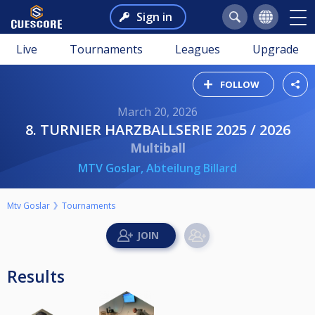
Sign in
Live
Tournaments
Leagues
Upgrade
FOLLOW
March 20, 2026
8. TURNIER HARZBALLSERIE 2025 / 2026
Multiball
MTV Goslar, Abteilung Billard
Mtv Goslar
Tournaments
Results