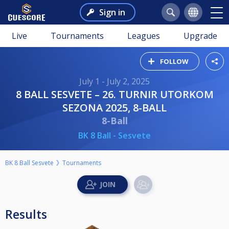
Sign in
Live
Tournaments
Leagues
Upgrade
FOLLOW
July 1 - July 2, 2025
8 BALL SESVETE – 26. TURNIR UTORKOM
SEZONA 2025, 8-BALL
8-Ball
BK 8 Ball - Sesvete
BK 8 Ball Sesvete
Tournaments
Results