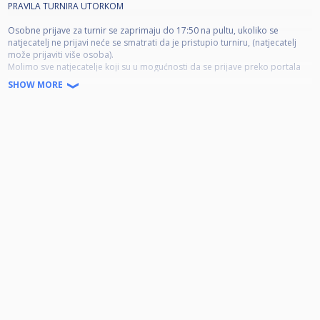
PRAVILA TURNIRA UTORKOM
Osobne prijave za turnir se zaprimaju do 17:50 na pultu, ukoliko se
natjecatelj ne prijavi neće se smatrati da je pristupio turniru, (natjecatelj
može prijaviti više osoba).
Molimo sve natjecatelje koji su u mogućnosti da se prijave preko portala
cuescore.com, rok prijave na cuescore.com je 17:59 (prije izvlačenja).
SHOW MORE
Molio sve natjecatelje da podmire kotizaciju prije početka turnira.
Naknadne izmjene ili dodavanja u turnir nakon izvlačenja ždrijeba nisu
moguća.
Turnir počinje u 18:00 izvlačenjem ždrijeba i prozivanjem natjecatelja na
stolove.
Prije početka turnira obavezno je vratiti kugle osoblju kluba.
Zabrana pušenja u prostorima gdje se održava turnir starta u 17h.
Natjecatelji se prozivaju po redu kako je ždrijeb izvučen te se tako
dodjeljuju na stolove.
Ukoliko natjecatelj nije stigao na vrijeme (do 18h) te nije prisutan na dodjeli
stola gubi susret.
Ukoliko natjecatelj nije na stolu unutar 5 minuta od pokretanja bilo kojeg
susreta za vrijeme trajanja turnira gubi susret.
Ukoliko oba natjecatelja kasne na susret, pobjednik će se odrediti
slučajnim odabirom putem aplikacije.
Ukoliko natjecatelj predaje partiju kada je protivnik na stolu, automatski
predaje cijeli susret.