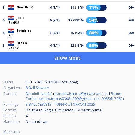
71%
Nino Porić
5
4 (3/1)
21 (15/6)
260
Josip
54%
5
6 (4/2)
35 (19/16)
260
Berišić
Tomislav
80%
5
3 (3/0)
15 (12/3)
260
Pilj
Drago
59%
5
4 (3/1)
22 (13/9)
260
Rančić
SHOW MORE
Starts
Jul 1, 2025, 6:00 PM (Local time)
Organizer
8 Ball Sesvete
Contact
Dominik Ivančić
(
dominik.ivancic@gmail.com
) and
Bruno
Tomas
(
bruno.tomas09081999@gmail.com
,
0955617963
)
Rankings
8 BALL SESVETE - TURNIR UTORKOM 2025.
Format
Double to Single elimination (29
participants
)
Race to
4
Handicap
No handicap
More info