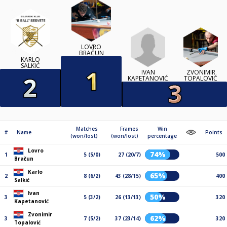
LOVRO
BRAČUN
KARLO
SALKIĆ
IVAN
ZVONIMIR
KAPETANOVIĆ
TOPALOVIĆ
Matches
Frames
Win
#
Name
Points
(won/lost)
(won/lost)
percentage
Lovro
74%
1
5 (5/0)
27 (20/7)
500
Bračun
Karlo
65%
2
8 (6/2)
43 (28/15)
400
Salkić
Ivan
50%
3
5 (3/2)
26 (13/13)
320
Kapetanović
Zvonimir
62%
3
7 (5/2)
37 (23/14)
320
Topalović